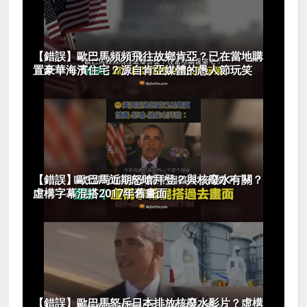
【錯誤】歐巴馬頻頻飛往故鄉肯亞？已在當地購
置豪華海濱住宅？源自肯亞媒體的愚人節玩笑
【錯誤】歐巴馬近期怒嗆拜登？與核廢水有關？
虛構字幕混搭2017年舊畫面
【錯誤】歐巴馬怒斥日本排放核廢水影片？虛構