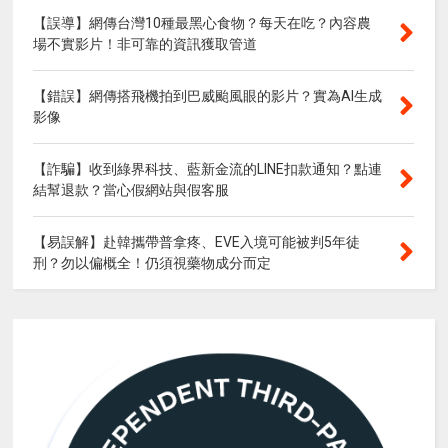
【誤導】網傳台灣10種最黑心食物？每天在吃？內容農
場不實影片！非可靠的資訊獲取管道
【錯誤】網傳搭飛機拍到巴威颱風眼的影片？實為AI生成
影像
【詐騙】收到綠界科技、藍新金流的LINE扣款通知？點連
結幫退款？當心假網站與假客服
【易誤解】赴韓攜帶普拿疼、EVE入境可能被判5年徒
刑？勿以偏概全！仍須視藥物成分而定