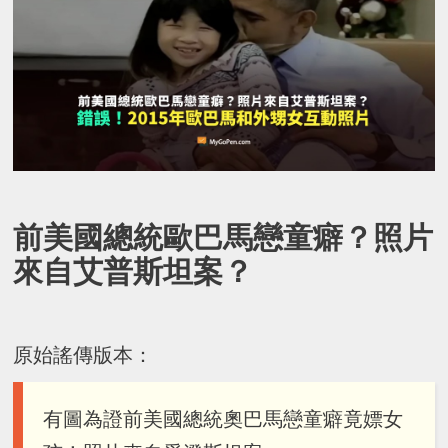
前美國總統歐巴馬戀童癖？照片
來自艾普斯坦案？
原始謠傳版本：
有圖為證前美國總統奧巴馬戀童癖竟嫖女