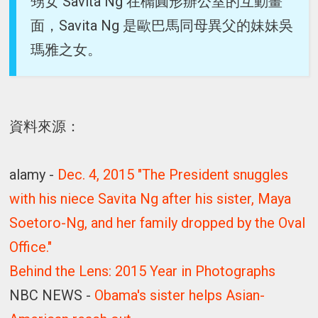
甥女 Savita Ng 在橢圓形辦公室的互動畫
面，Savita Ng 是歐巴馬同母異父的妹妹吳
瑪雅之女。
資料來源：
alamy -
Dec. 4, 2015 "The President snuggles
with his niece Savita Ng after his sister, Maya
Soetoro-Ng, and her family dropped by the Oval
Office."
Behind the Lens: 2015 Year in Photographs
NBC NEWS -
Obama's sister helps Asian-