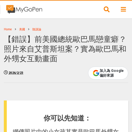
Home
美國
陰謀論
【錯誤】前美國總統歐巴馬戀童癖？
照片來自艾普斯坦案？實為歐巴馬和
外甥女互動畫面
加入為 Google
2026/2/23
偏好來源
你可以先知道：
網傳照片中的小女孩其實是歐巴馬外甥女