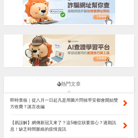
熱門文章
即時查核｜從八月一日起凡是用圖片問候早安都會開始雙
方收費？謠言改編
【易誤解】網傳新冠又來了？這5種症狀要當心？過期訊
息！缺乏時間脈絡的疫情資訊