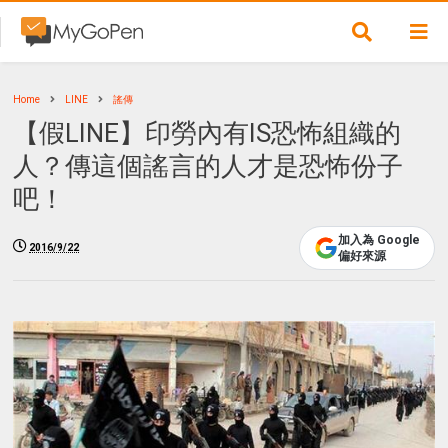
Home
LINE
謠傳
【假LINE】印勞內有IS恐怖組織的
人？傳這個謠言的人才是恐怖份子
吧！
加入為 Google
2016/9/22
偏好來源