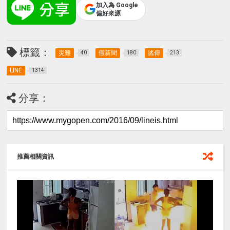
加入為 Google
偏好來源
標籤：
災難
假新聞
謠傳
40
180
213
LINE
1314
分享：
推薦相關資訊