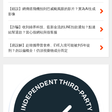
【錯誤】網傳搭飛機拍到巴威颱風眼的影片？實為AI生成
影像
【詐騙】收到綠界科技、藍新金流的LINE扣款通知？點連
結幫退款？當心假網站與假客服
【易誤解】赴韓攜帶普拿疼、EVE入境可能被判5年徒
刑？勿以偏概全！仍須視藥物成分而定