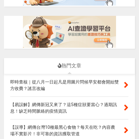
熱門文章
即時查核｜從八月一日起凡是用圖片問候早安都會開始雙
方收費？謠言改編
【易誤解】網傳新冠又來了？這5種症狀要當心？過期訊
息！缺乏時間脈絡的疫情資訊
【誤導】網傳台灣10種最黑心食物？每天在吃？內容農
場不實影片！非可靠的資訊獲取管道