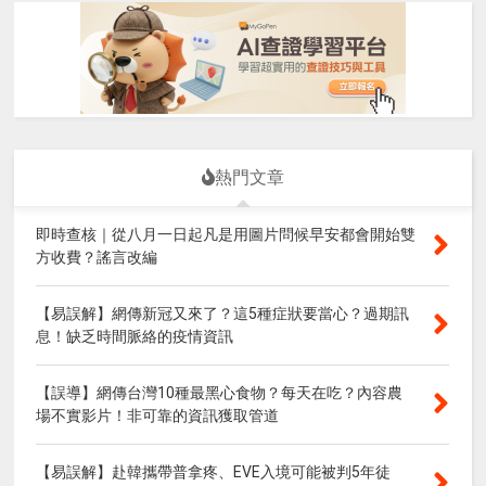
熱門文章
即時查核｜從八月一日起凡是用圖片問候早安都會開始雙
方收費？謠言改編
【易誤解】網傳新冠又來了？這5種症狀要當心？過期訊
息！缺乏時間脈絡的疫情資訊
【誤導】網傳台灣10種最黑心食物？每天在吃？內容農
場不實影片！非可靠的資訊獲取管道
【易誤解】赴韓攜帶普拿疼、EVE入境可能被判5年徒