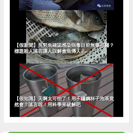
【假新聞】吳郭魚確認感染病毒目前無藥可醫？
標題殺人謠言讓人誤解會魚傳人！
【假知識】天啊太可怕了！用不鏽鋼杯子泡茶竟
然會？謠言啦！用科學來破解吧