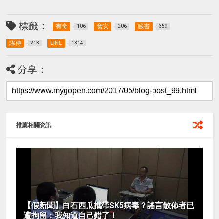
標籤：
有毒
食安
臉書
106
206
359
謠傳
LINE
213
1314
分享：
推薦相關資訊
【假新聞】白石西瓜攜帶SK5病毒？謠言散佈者已
遭拘留：我知道自己錯了！