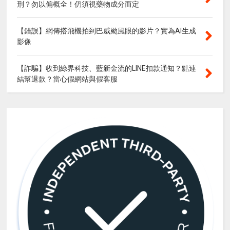
刑？勿以偏概全！仍須視藥物成分而定
【錯誤】網傳搭飛機拍到巴威颱風眼的影片？實為AI生成
影像
【詐騙】收到綠界科技、藍新金流的LINE扣款通知？點連
結幫退款？當心假網站與假客服