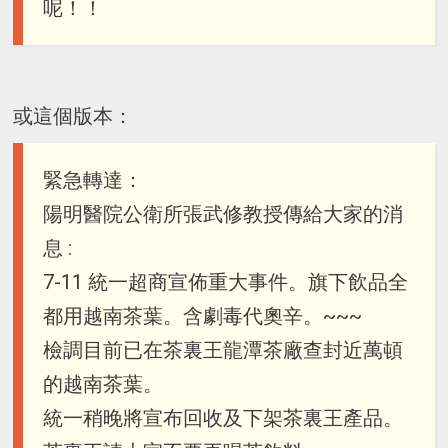
呢！！
或這個版本：
緊急轉達：
陽明醫院公衛所張武修教授傳給大家的消
息 :
7-11 統一超商宣佈重大事件。旗下飲品全
都用越南茶葉。含劇毒代奧辛。~~~
檢調目前已在茶裏王龍潭茶廠查封近萬頓
的越南茶葉。
統一稍晚將宣布回收及下架茶裏王產品。