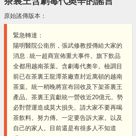
茶裏王含劇毒代奧辛的謠言
原始謠傳版本：
緊急轉達：
陽明醫院公衛所，張武修教授傳給大家的
消息 . 統一超商宣佈重大事件。旗下飲品
全都用越南茶葉。含劇毒代奧辛。檢調目
前已在茶裏王龍潭茶廠查封近萬頓的越南
茶葉。統一稍晚將宣布回收及下架茶裏王
產品。茶裏王貢獻統一營收近20億元。勢
必對營運造成莫大損失。請大家不要再喝
茶飲料。努力傳。一定要告訴大家。以及
自己的家人。目前還是有很多人不知道