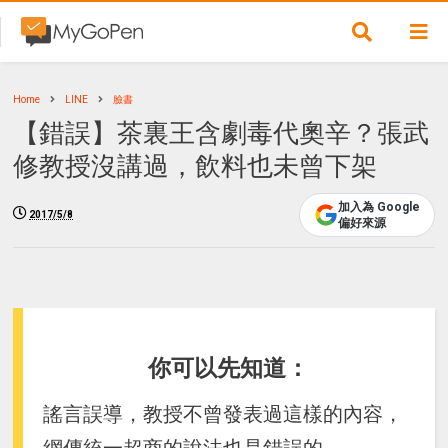
Home
LINE
臉書
【錯誤】茶裏王含劇毒代奧辛？張武
修教授沒講過，飲料也未曾下架
加入為 Google
2017/5/8
偏好來源
你可以先知道：
謠言誤導，教授不曾發表過這樣的內容，