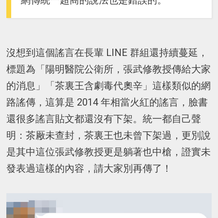
網傳統一超商的說法也是錯誤的。
沒想到這個謠言在長輩 LINE 群組還持續蔓延，
標題為「陽明醫院公衛所，張武修教授傳給大家
的消息」「茶裏王含劇毒代奧辛」這樣類似的網
路謠傳，這算是 2014 年相當火紅的謠言，臉書
還很多謠言貼文都還沒有下架。統一都自己聲
明：茶厰未查封，茶裏王也未曾下架過，更別說
是其中這位張武修教授更是躺著也中槍，證實未
發表過這樣的內容，請大家別再傳了！