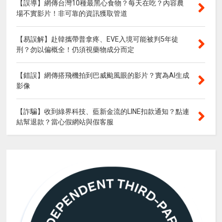
【誤導】網傳台灣10種最黑心食物？每天在吃？內容農
場不實影片！非可靠的資訊獲取管道
【易誤解】赴韓攜帶普拿疼、EVE入境可能被判5年徒
刑？勿以偏概全！仍須視藥物成分而定
【錯誤】網傳搭飛機拍到巴威颱風眼的影片？實為AI生成
影像
【詐騙】收到綠界科技、藍新金流的LINE扣款通知？點連
結幫退款？當心假網站與假客服