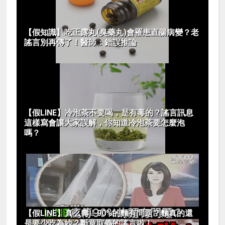
【假知識】吃正露丸(臭藥丸)會罹患直腸病變？老
謠言別再傳了！醫師：錯誤推論
【假LINE】冷泡茶不要喝，是有毒的？謠言訊息
這樣寫會讓大家誤解，你知道冷泡茶要怎麼泡
嗎？
【假LINE】真么壽！90%的麵有問題？麵真的還
是要少吃為妙？斷章取義的謠言啦！