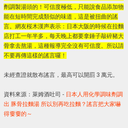
劑調製湯頭的！可信度極低，只能說食品添加物
能在短時間完成類似的味道，這是被扭曲的謠
言。網友桜木漢声表示：日本大阪的時候在拉麵
店打工一年半多，每天晚上都要拿錘子敲碎豬大
骨拿去熬湯，這種報導完全沒有可信度。所以請
不要再傳這樣的謠言囉！
未經查證就散布謠言，最高可以開罰 3 萬元。
資料來源：萊姆酒吐司 -
日本人用化學調味劑調
出 豚骨拉麵湯 所以別再吃拉麵？謠言把大家嚇
得嫑嫑的～