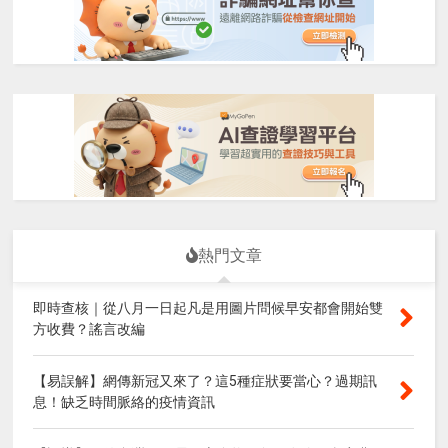
熱門文章
即時查核｜從八月一日起凡是用圖片問候早安都會開始雙
方收費？謠言改編
【易誤解】網傳新冠又來了？這5種症狀要當心？過期訊
息！缺乏時間脈絡的疫情資訊