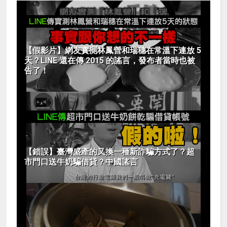
【假影片】網友實測林鳳營和瑞穗在常溫下連放 5
天？LINE 還在傳 2015 的謠言，發布者當時也被
告了！
【錯誤】臺灣盛產的又換一種新詐騙方式了？超
市門口送牛奶騙借貸？中國謠言