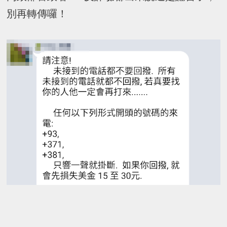
別再轉傳囉！