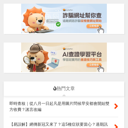
熱門文章
即時查核｜從八月一日起凡是用圖片問候早安都會開始雙
方收費？謠言改編
【易誤解】網傳新冠又來了？這5種症狀要當心？過期訊