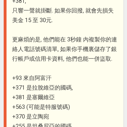
+381,
只響一聲就掛斷. 如果你回撥, 就會先損失
美金 15 至 30元.
更麻煩的是, 他們能在 3秒鐘 內複製你的連
絡人電話號碼清單, 如果你手機裏儲存了銀
行帳戶或信用卡資料, 他們也能一併盜取.
+93 來自阿富汗
+371 是拉脫維亞的國碼,
+381 是塞爾維亞
+563 (可能是特服號碼)
+370 是立陶宛
+255 是坦桑尼亞的國碼.