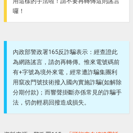
用這樣的手法啦！請不要再轉傳這則謠言
囉！
內政部警政署165反詐騙表示：經查證此
為網路謠言，請勿再轉傳。惟來電號碼前
有+字號為境外來電，經常遭詐騙集團利
用竄改門號技術撥入國內實施詐騙(如解除
分期付款)；而響聲掛斷亦係常見的詐騙手
法，切勿輕易回撥造成損失。