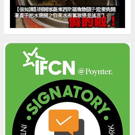
【假知識】用開水蒸東西？蒸食物請一定要先開
著蓋子把水燒開？自來水有氯致癌是謠言！