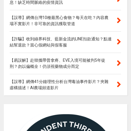
息！缺乏時間脈絡的疫情資訊
【誤導】網傳台灣10種最黑心食物？每天在吃？內容農
場不實影片！非可靠的資訊獲取管道
【詐騙】收到綠界科技、藍新金流的LINE扣款通知？點連
結幫退款？當心假網站與假客服
【易誤解】赴韓攜帶普拿疼、EVE入境可能被判5年徒
刑？勿以偏概全！仍須視藥物成分而定
【誤導】網傳41分鐘理性分析台灣毒油事件影片？夾雜
虛構描述！AI農場頻道影片