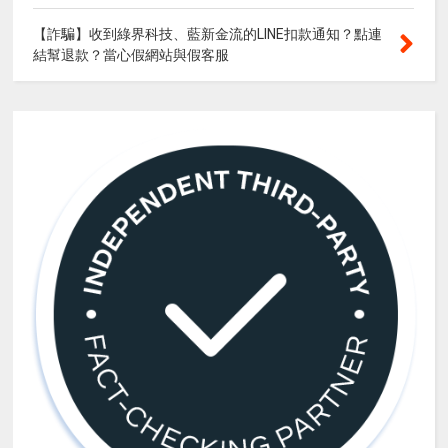
【詐騙】收到綠界科技、藍新金流的LINE扣款通知？點連
結幫退款？當心假網站與假客服