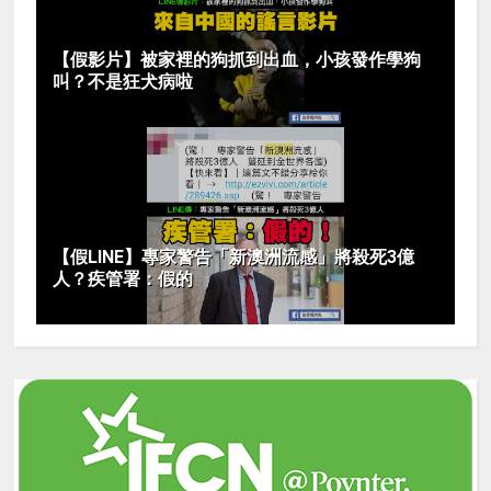
【假影片】被家裡的狗抓到出血，小孩發作學狗
叫？不是狂犬病啦
【假LINE】專家警告「新澳洲流感」將殺死3億
人？疾管署：假的