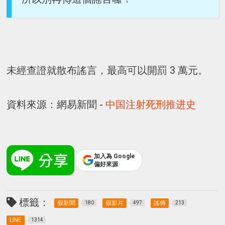
未經查證就散布謠言，最高可以開罰 3 萬元。
資料來源：網易新聞 -
中国注射死刑推进史
加入為 Google
偏好來源
標籤：
假新聞
假影片
謠傳
180
497
213
LINE
1314