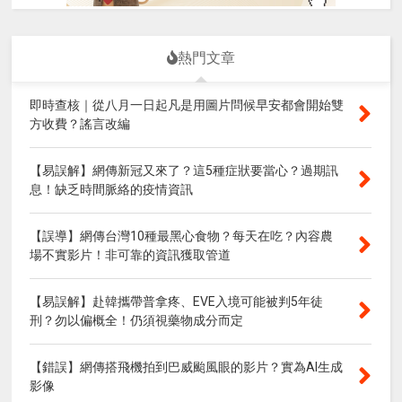
熱門文章
即時查核｜從八月一日起凡是用圖片問候早安都會開始雙
方收費？謠言改編
【易誤解】網傳新冠又來了？這5種症狀要當心？過期訊
息！缺乏時間脈絡的疫情資訊
【誤導】網傳台灣10種最黑心食物？每天在吃？內容農
場不實影片！非可靠的資訊獲取管道
【易誤解】赴韓攜帶普拿疼、EVE入境可能被判5年徒
刑？勿以偏概全！仍須視藥物成分而定
【錯誤】網傳搭飛機拍到巴威颱風眼的影片？實為AI生成
影像