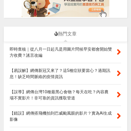
熱門文章
即時查核｜從八月一日起凡是用圖片問候早安都會開始雙
方收費？謠言改編
【易誤解】網傳新冠又來了？這5種症狀要當心？過期訊
息！缺乏時間脈絡的疫情資訊
【誤導】網傳台灣10種最黑心食物？每天在吃？內容農
場不實影片！非可靠的資訊獲取管道
【錯誤】網傳搭飛機拍到巴威颱風眼的影片？實為AI生成
影像