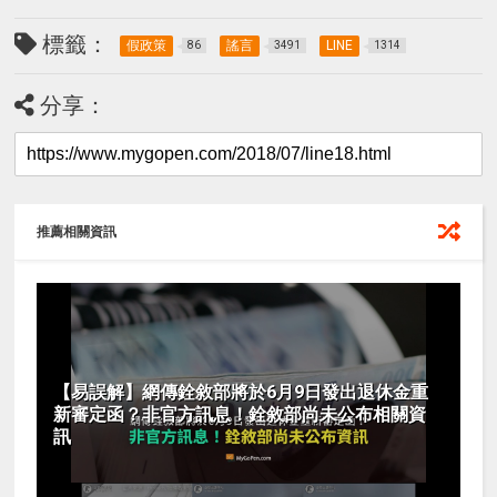
標籤：
假政策
謠言
LINE
86
3491
1314
分享：
推薦相關資訊
【易誤解】網傳銓敘部將於6月9日發出退休金重
新審定函？非官方訊息！銓敘部尚未公布相關資
訊