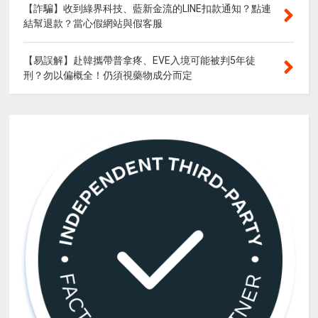
【詐騙】收到綠界科技、藍新金流的LINE扣款通知？點連
結幫退款？當心假網站與假客服
【易誤解】赴韓攜帶普拿疼、EVE入境可能被判5年徒
刑？勿以偏概全！仍須視藥物成分而定