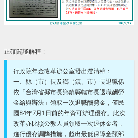
正確闢謠解釋：
行政院年金改革辦公室發出澄清稿：
一、縣（市）長及鄉（鎮、市）長退職係
依「台灣省縣市長鄉鎮縣轄市長退職酬勞
金給與辦法」領取一次退職酬勞金，僅民
國84年7月1日前的年資可辦理優存。此次
改革亦比照公教人員領取一次退休金者，
進行優存調降措施，超出最低保障金額部