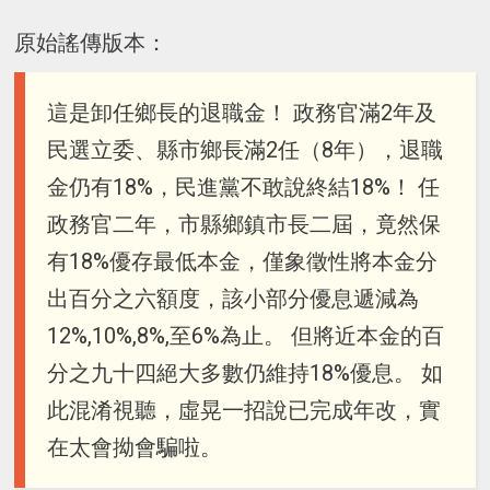
原始謠傳版本：
這是卸任鄉長的退職金！ 政務官滿2年及
民選立委、縣市鄉長滿2任（8年），退職
金仍有18%，民進黨不敢說終結18%！ 任
政務官二年，市縣鄉鎮市長二屆，竟然保
有18%優存最低本金，僅象徵性將本金分
出百分之六額度，該小部分優息遞減為
12%,10%,8%,至6%為止。 但將近本金的百
分之九十四絕大多數仍維持18%優息。 如
此混淆視聽，虛晃一招說已完成年改，實
在太會拗會騙啦。