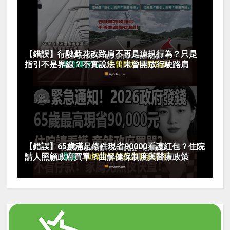
【錯誤】行駛蘇花改路肩不再是違規行為？只是
指引不是界線？不實說法！未曾開放行駛路肩
【錯誤】65歲滿足條件現省90000看護紅包？住院
請人照顧政府買單？曲解健保制度與醫療政策