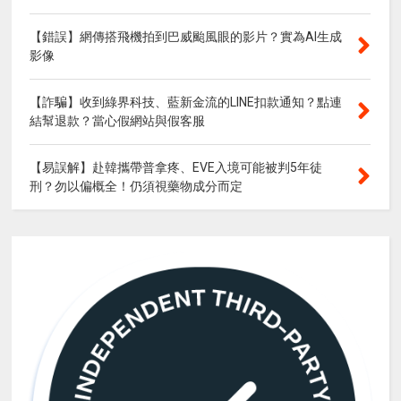
【錯誤】網傳搭飛機拍到巴威颱風眼的影片？實為AI生成
影像
【詐騙】收到綠界科技、藍新金流的LINE扣款通知？點連
結幫退款？當心假網站與假客服
【易誤解】赴韓攜帶普拿疼、EVE入境可能被判5年徒
刑？勿以偏概全！仍須視藥物成分而定