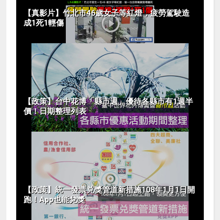
【真影片】竹北市46歲女子等紅燈，疲勞駕駛造
成1死1輕傷
【政策】台中花博「縣市週」優待各縣市有1週半
價！日期整理列表
【政策】統一發票兑獎管道新措施108年1月1日開
跑！App也能兌獎