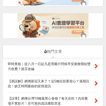
熱門文章
即時查核｜從八月一日起凡是用圖片問候早安都會開始雙
方收費？謠言改編
【易誤解】網傳新冠又來了？這5種症狀要當心？過期訊
息！缺乏時間脈絡的疫情資訊
【誤導】網傳台灣10種最黑心食物？每天在吃？內容農
場不實影片！非可靠的資訊獲取管道