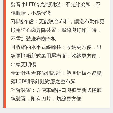
聲音小LED冷光照明燈：不光線柔和，不
傷眼睛，不易發燙
7排送布齒：更能咬合布料，讓送布動作更
順暢送布齒昇降裝置：壓線與釘釦子時，
不需加裝送布齒蓋板
可收縮的水平式線輪柱：收納更方便，出
線更順暢新式萬用壓布腳：收納更方便，
出線更順暢
全新針板蓋釋放鈕設計：塑膠針板不易脫
落LCD顯示針趾對應之壓布腳
巧臂裝置：方便車縫袖口與褲管新式捲底
線裝置，附有刀片，切線更方便