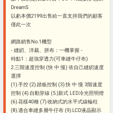
DreamS
以虧本價2199出售給一直支持我們的顧客
僅此一次
網路銷售No.1機型
- 縫紉、洋裁、拼布：一機掌握 -
特點1：超強穿透力(可車縫牛仔布)
2.三階速度控制 (快 中 慢) 依自己縫紉速度
選擇
(1).手控 (2).踏板控制 (3).快 中 慢 3階速度
控制 (4).自動穿線 (5.)新式 LED冷光照明燈
(6).花樣40種 (7).收納式的水平式線輪柱
(8).適合車縫多層牛仔布 (9).LCD液晶顯示