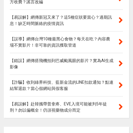
方收費？謠言改編
【易誤解】網傳新冠又來了？這5種症狀要當心？過期訊
息！缺乏時間脈絡的疫情資訊
【誤導】網傳台灣10種最黑心食物？每天在吃？內容農
場不實影片！非可靠的資訊獲取管道
【錯誤】網傳搭飛機拍到巴威颱風眼的影片？實為AI生成
影像
【詐騙】收到綠界科技、藍新金流的LINE扣款通知？點連
結幫退款？當心假網站與假客服
【易誤解】赴韓攜帶普拿疼、EVE入境可能被判5年徒
刑？勿以偏概全！仍須視藥物成分而定