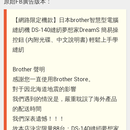
原始FB廣告版本：
【網路限定機款】日本brother智慧型電腦
縫紉機 DS-140縫紉夢想家DreamS 簡易操
控鈕 (內附光碟、中文說明書) 輕鬆上手學
縫紉
Brother 聲明
感謝您一直使用Brother Store。
對于因北海道地震的影響
我們遇到的情況是，嚴重耽誤了海外產品
的配送時間
我們深表遺憾！！！
故本店決定限量88台：DS-140縫紉夢想家