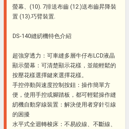
螢幕、(10). 7排送布齒 (12.)送布齒昇降裝
置 (13).巧臂裝置.
DS-140縫紉機特色介紹
超強穿透力：可車縫多層牛仔布LCD液晶
顯示螢幕：可清楚顯示花樣，並能輕鬆的
按壓花樣選擇鍵來選擇花樣。
手控停動與速度控制按鈕：操作簡單方
便，使用手控或腳踏板，都可輕鬆操作縫
紉機自動穿線裝置：解決使用者穿針引線
的困擾
水平式全迴轉梭床：不易絞線、不斷線、