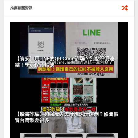
推薦相關資訊
【資安】用LINE的QR Code詐騙？別點不明連
結！學著保護帳號
【臉書詐騙】超強魔力去汙泡沫清潔劑？修圖假
冒台灣製差很多