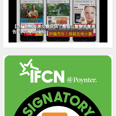
【詐騙】無花果治糖尿病？桑椹白髮變黑髮廣
告？大小網站淪陷