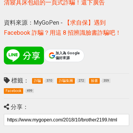
清寢具床包組的一頁式詐騙！還下廣告
資料來源：MyGoPen -
【求自保】遇到
Facebook 詐騙？用這 8 招辨識臉書詐騙吧！
加入為 Google
偏好來源
標籤：
詐騙
詐騙集團
臉書
370
272
359
Facebook
499
分享：