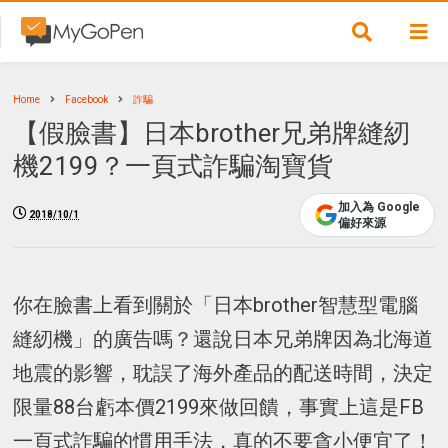
Home
Facebook
詐騙
【假臉書】日本brother兄弟牌縫紉
機2199？一頁式詐騙淘寶貨
加入為 Google
2018/10/1
偏好來源
你在臉書上看到關於「日本brother智慧型電腦
縫紉機」的廣告嗎？還說日本兄弟牌因為北海道
地震的影響，耽誤了海外產品的配送時間，決定
限量88台虧本價2199來做回饋，事實上這是FB
一頁式詐騙的慣用手法，真的不要貪小便宜了！