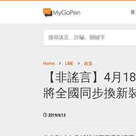
首
Home
LINE
政策
【非謠言】4月1
將全國同步換新
2019/4/13