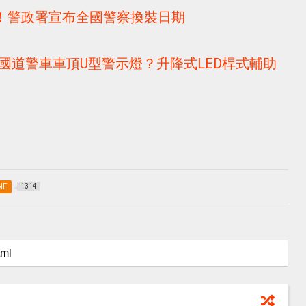
！警政署宣布全國警察換裝日期
國道警車車頂U型警示燈？升降式LED桿式輔助
NE
1314