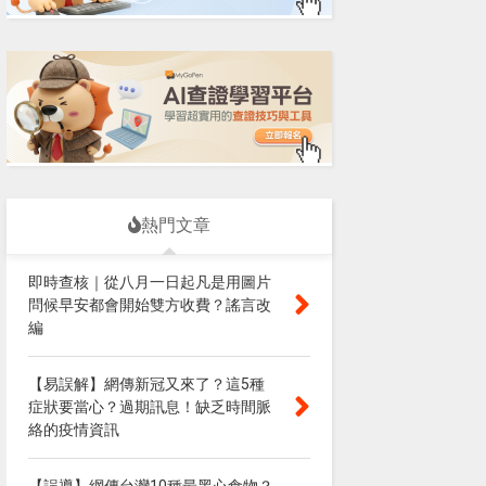
熱門文章
即時查核｜從八月一日起凡是用圖片
問候早安都會開始雙方收費？謠言改
編
【易誤解】網傳新冠又來了？這5種
症狀要當心？過期訊息！缺乏時間脈
絡的疫情資訊