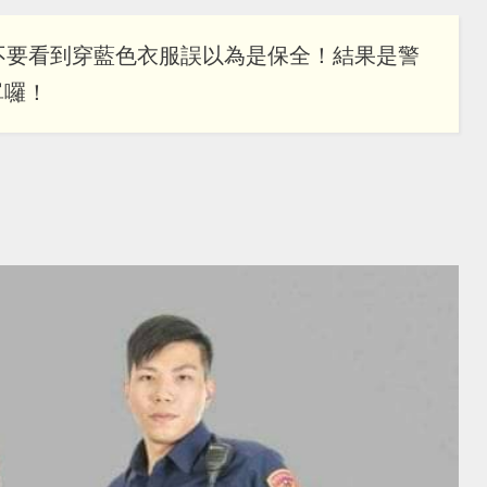
不要看到穿藍色衣服誤以為是保全！結果是警
單囉！