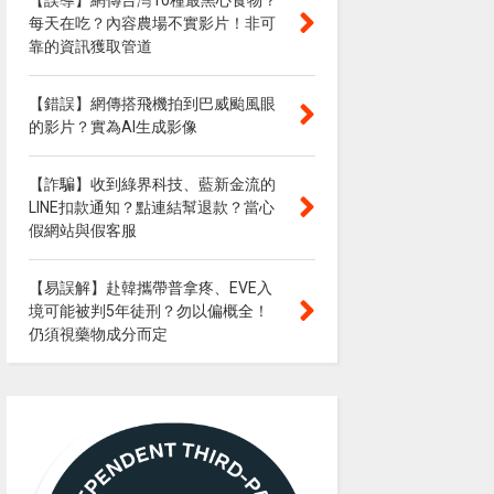
【誤導】網傳台灣10種最黑心食物？
每天在吃？內容農場不實影片！非可
靠的資訊獲取管道
【錯誤】網傳搭飛機拍到巴威颱風眼
的影片？實為AI生成影像
【詐騙】收到綠界科技、藍新金流的
LINE扣款通知？點連結幫退款？當心
假網站與假客服
【易誤解】赴韓攜帶普拿疼、EVE入
境可能被判5年徒刑？勿以偏概全！
仍須視藥物成分而定