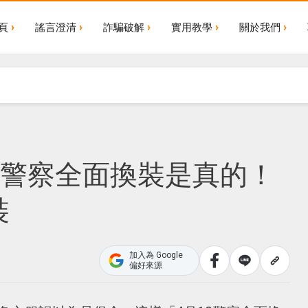
頁
謠言澄清
詐騙破解
實用教學
關於我們
8警察全面換裝是真的！
裝
加入為 Google
偏好來源