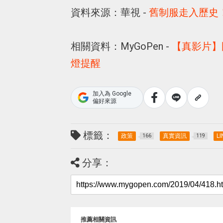
資料來源：華視 -
舊制服走入歷史
相關資料：MyGoPen -
【真影片】
燈提醒
加入為 Google
偏好來源
標籤：
政策
真實資訊
LI
166
119
分享：
推薦相關資訊