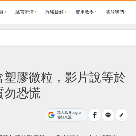
頁
謠言澄清
詐騙破解
實用教學
關於我們
含塑膠微粒，影片說等於
質勿恐慌
加入為 Google
偏好來源