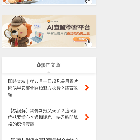
熱門文章
即時查核｜從八月一日起凡是用圖片
問候早安都會開始雙方收費？謠言改
編
【易誤解】網傳新冠又來了？這5種
症狀要當心？過期訊息！缺乏時間脈
絡的疫情資訊