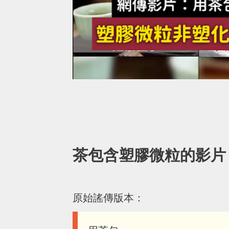
茶包含塑膠微粒的影片
原始謠傳版本：