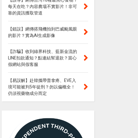
【誤導】網傳台灣10種最黑心食物？
每天在吃？內容農場不實影片！非可
靠的資訊獲取管道
【錯誤】網傳搭飛機拍到巴威颱風眼
的影片？實為AI生成影像
【詐騙】收到綠界科技、藍新金流的
LINE扣款通知？點連結幫退款？當心
假網站與假客服
【易誤解】赴韓攜帶普拿疼、EVE入
境可能被判5年徒刑？勿以偏概全！
仍須視藥物成分而定