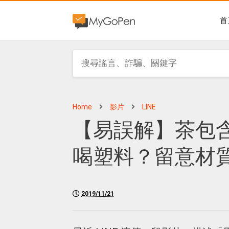
首
Home
影片
LINE
【易誤解】茶包
喝塑料？留意材
2019/11/21