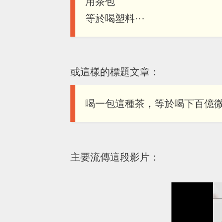
用茶包
等於喝塑料⋯
或這樣的標題文章：
喝一包這種茶，等於喝下百億
主要流傳這段影片：