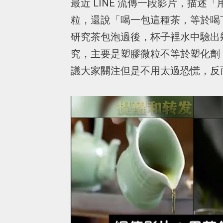
最近 LINE 流傳一段影片，描
粒，還說「喝一包這種茶，等於喝
研究茶包泡過後，杯子裡水中驗出
究，主要是塑膠微粒不等於塑化劑
議大家關注但是不用太過恐慌，反