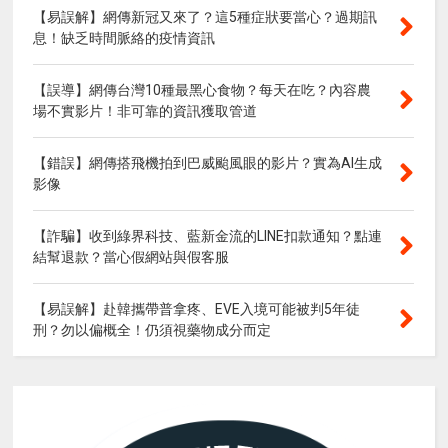
【易誤解】網傳新冠又來了？這5種症狀要當心？過期訊
息！缺乏時間脈絡的疫情資訊
【誤導】網傳台灣10種最黑心食物？每天在吃？內容農
場不實影片！非可靠的資訊獲取管道
【錯誤】網傳搭飛機拍到巴威颱風眼的影片？實為AI生成
影像
【詐騙】收到綠界科技、藍新金流的LINE扣款通知？點連
結幫退款？當心假網站與假客服
【易誤解】赴韓攜帶普拿疼、EVE入境可能被判5年徒
刑？勿以偏概全！仍須視藥物成分而定