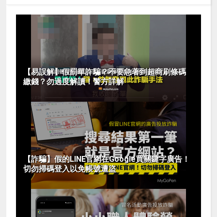
【易誤解】假罰單詐騙？不要急著到超商刷條碼
繳錢？勿過度解讀！警方詳解
【詐騙】假的LINE官網在Google買關鍵字廣告！
切勿掃碼登入以免帳號遭盜