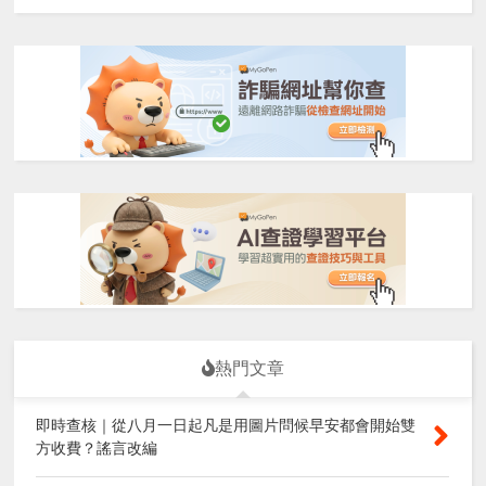
熱門文章
即時查核｜從八月一日起凡是用圖片問候早安都會開始雙
方收費？謠言改編