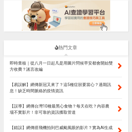
熱門文章
即時查核｜從八月一日起凡是用圖片問候早安都會開始雙
方收費？謠言改編
【易誤解】網傳新冠又來了？這5種症狀要當心？過期訊
息！缺乏時間脈絡的疫情資訊
【誤導】網傳台灣10種最黑心食物？每天在吃？內容農
場不實影片！非可靠的資訊獲取管道
【錯誤】網傳搭飛機拍到巴威颱風眼的影片？實為AI生成