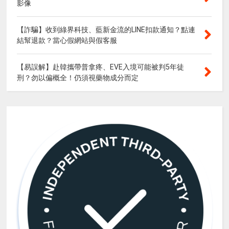
影像
【詐騙】收到綠界科技、藍新金流的LINE扣款通知？點連
結幫退款？當心假網站與假客服
【易誤解】赴韓攜帶普拿疼、EVE入境可能被判5年徒
刑？勿以偏概全！仍須視藥物成分而定