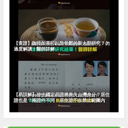
【查證】咖啡加茶可以防骨鬆的新大型研究？勿
過度解讀！醫師詳解
【易誤解】持中國定居證將喪失台灣身分？居住
證也是？兩證件不同！居住證不在禁止範圍內