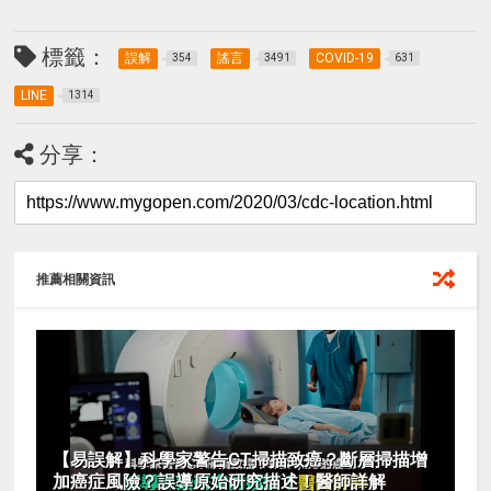
標籤：
誤解
謠言
COVID-19
354
3491
631
LINE
1314
分享：
推薦相關資訊
【易誤解】科學家警告CT掃描致癌？斷層掃描增
加癌症風險？誤導原始研究描述！醫師詳解