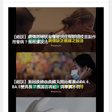
【錯誤】網傳席琳狄翁僵硬人症候群因疫苗副作
用發病？無根據說法
【錯誤】新冠疫情在美國又開始嚴重？BA.4、
BA.5變異株？舊謠言再起！與事實不符