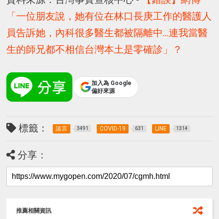
「一位朋友說，她有位在林口長庚工作的醫護人
員告訴她，內科很多醫生都被隔離中…連我當醫
生的師兄都不相信台灣本土是零確診」？
加入為 Google
偏好來源
標籤：
謠言
COVID-19
LINE
3491
631
1314
分享：
推薦相關資訊