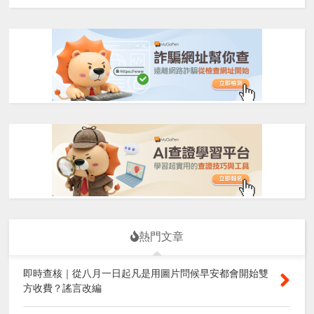
熱門文章
即時查核｜從八月一日起凡是用圖片問候早安都會開始雙
方收費？謠言改編