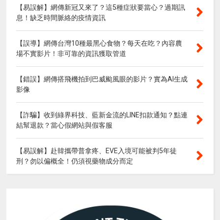
【易誤解】網傳新冠又來了？這5種症狀要當心？過期訊
息！缺乏時間脈絡的疫情資訊
【誤導】網傳台灣10種最黑心食物？每天在吃？內容農
場不實影片！非可靠的資訊獲取管道
【錯誤】網傳搭飛機拍到巴威颱風眼的影片？實為AI生成
影像
【詐騙】收到綠界科技、藍新金流的LINE扣款通知？點連
結幫退款？當心假網站與假客服
【易誤解】赴韓攜帶普拿疼、EVE入境可能被判5年徒
刑？勿以偏概全！仍須視藥物成分而定