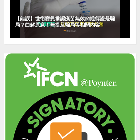
【錯誤】世衛官員承認疫苗無效？通行證是騙
局？曲解原意！無提及騙局等相關內容