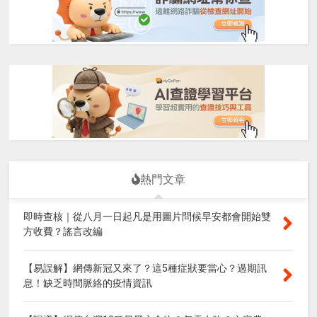
熱門文章
即時查核｜從八月一日起凡是用圖片問候早安都會開始雙
方收費？謠言改編
【易誤解】網傳新冠又來了？這5種症狀要當心？過期訊
息！缺乏時間脈絡的疫情資訊