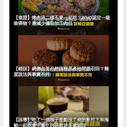
【查證】烤肉這二樣不要一起吃？WHO認定一級
致癌物？應減少攝取加工肉品
【錯誤】網傳在美月餅因雞蛋產地問題召回？雞
蛋說法與事實不符
【誤導】吃了一個柚子差點沒了命的影片？和海
鮮一起吃會中毒？內容敘述多處錯誤