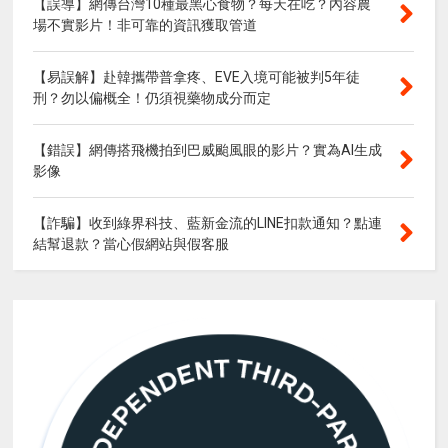
【誤導】網傳台灣10種最黑心食物？每天在吃？內容農
場不實影片！非可靠的資訊獲取管道
【易誤解】赴韓攜帶普拿疼、EVE入境可能被判5年徒
刑？勿以偏概全！仍須視藥物成分而定
【錯誤】網傳搭飛機拍到巴威颱風眼的影片？實為AI生成
影像
【詐騙】收到綠界科技、藍新金流的LINE扣款通知？點連
結幫退款？當心假網站與假客服