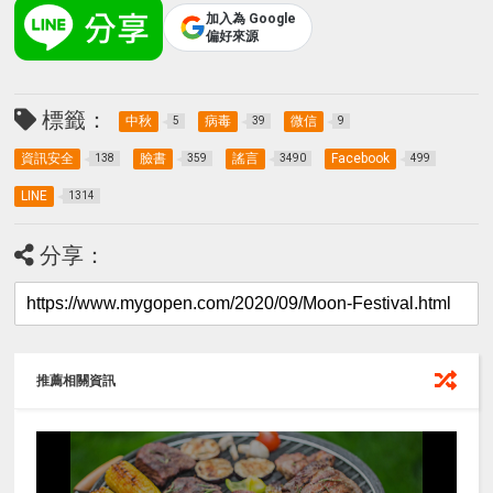
加入為 Google
偏好來源
標籤：
中秋
病毒
微信
5
39
9
資訊安全
臉書
謠言
Facebook
138
359
3490
499
LINE
1314
分享：
推薦相關資訊