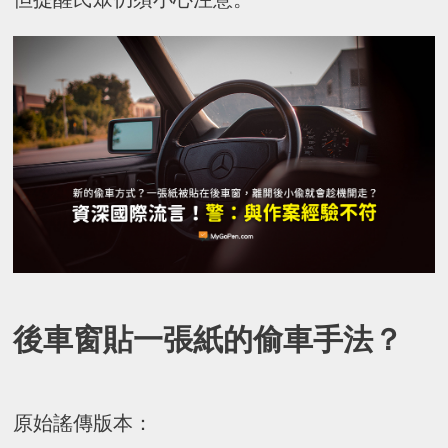
後車窗貼一張紙的偷車手法？
原始謠傳版本：