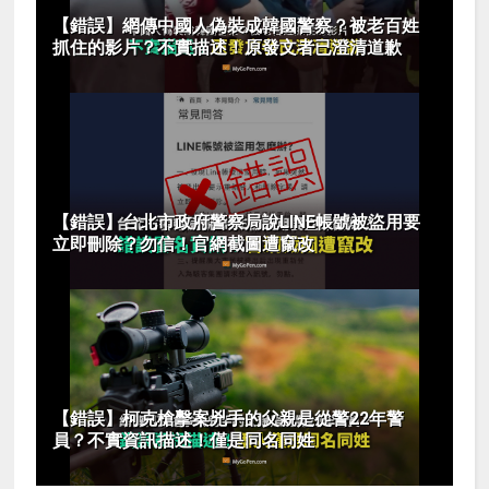
【錯誤】網傳中國人偽裝成韓國警察？被老百姓
抓住的影片？不實描述！原發文者已澄清道歉
【錯誤】台北市政府警察局說LINE帳號被盜用要
立即刪除？勿信！官網截圖遭竄改
【錯誤】柯克槍擊案兇手的父親是從警22年警
員？不實資訊描述！僅是同名同姓