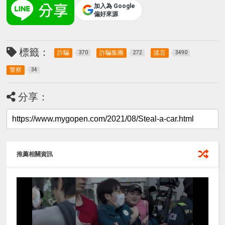
加入為 Google
偏好來源
標籤：
詐騙
詐騙集團
謠言
370
272
3490
警察
34
分享：
推薦相關資訊