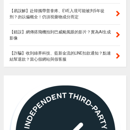
【易誤解】赴韓攜帶普拿疼、EVE入境可能被判5年徒
刑？勿以偏概全！仍須視藥物成分而定
【錯誤】網傳搭飛機拍到巴威颱風眼的影片？實為AI生成
影像
【詐騙】收到綠界科技、藍新金流的LINE扣款通知？點連
結幫退款？當心假網站與假客服