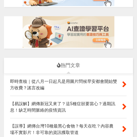
熱門文章
即時查核｜從八月一日起凡是用圖片問候早安都會開始雙
方收費？謠言改編
【易誤解】網傳新冠又來了？這5種症狀要當心？過期訊
息！缺乏時間脈絡的疫情資訊
【誤導】網傳台灣10種最黑心食物？每天在吃？內容農
場不實影片！非可靠的資訊獲取管道