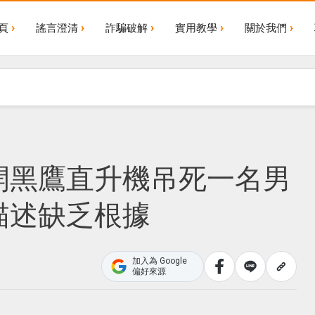
頁
謠言澄清
詐騙破解
實用教學
關於我們
開黑鷹直升機吊死一名男
描述缺乏根據
加入為 Google
偏好來源