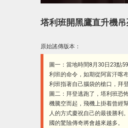
塔利班開黑鷹直升機吊
原始謠傳版本：
圖一：當地時間8月30日23點
利班的命令，如期從阿富汗喀
利班指著自己腦袋的槍口，拜
圖二：拜登逃跑了，塔利班恐
機騰空而起，飛機上掛着曾經
人的方式慶祝自己的最後勝利。
國的驚險傳奇將會越來越多。