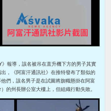
DAY》報導，該名被吊在直升機下方的男子其實
s》指出，《阿富汗通訊社》在推特發布了類似的
訴他們，該名男子是在試圖將旗幟懸掛在阿富
har）的州長辦公室大樓上，但組織行動失敗。