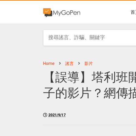
首
Home
謠言
影片
【誤導】塔利班
子的影片？網傳
2021/9/17