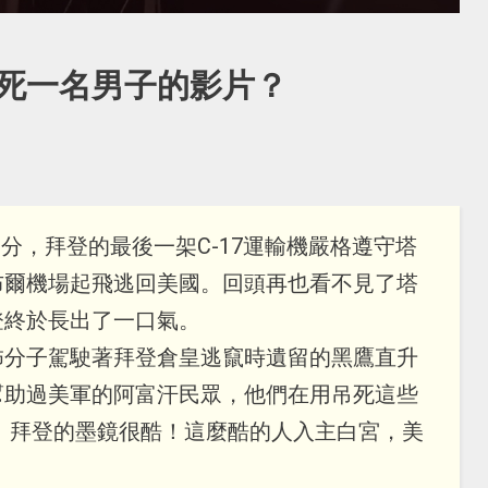
死一名男子的影片？
59分，拜登的最後一架C-17運輸機嚴格遵守塔
布爾機場起飛逃回美國。回頭再也看不見了塔
登終於長出了一口氣。
怖分子駕駛著拜登倉皇逃竄時遺留的黑鷹直升
幫助過美軍的阿富汗民眾，他們在用吊死這些
 拜登的墨鏡很酷！這麼酷的人入主白宮，美