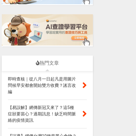
熱門文章
即時查核｜從八月一日起凡是用圖片
問候早安都會開始雙方收費？謠言改
編
【易誤解】網傳新冠又來了？這5種
症狀要當心？過期訊息！缺乏時間脈
絡的疫情資訊