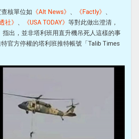
實查核單位如
《Alt News》
、
《Factly》
、
透社》
、
《USA TODAY》
等對此做出澄清，
News》指出，並非塔利班用直升機吊死人這樣的事
方停權的塔利班推特帳號「Talib Times