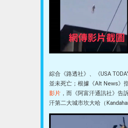
綜合《路透社》、《USA TO
並未死亡；根據《Alt New
影片
，而《阿富汗通訊社》告
汗第二大城市坎大哈（Kanda