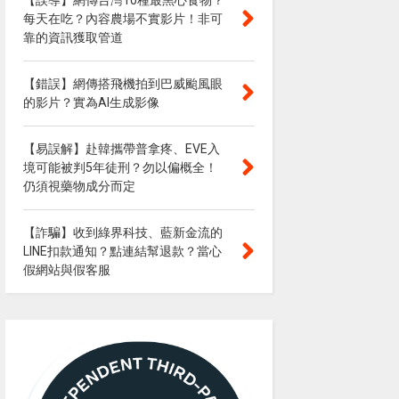
【誤導】網傳台灣10種最黑心食物？
每天在吃？內容農場不實影片！非可
靠的資訊獲取管道
【錯誤】網傳搭飛機拍到巴威颱風眼
的影片？實為AI生成影像
【易誤解】赴韓攜帶普拿疼、EVE入
境可能被判5年徒刑？勿以偏概全！
仍須視藥物成分而定
【詐騙】收到綠界科技、藍新金流的
LINE扣款通知？點連結幫退款？當心
假網站與假客服