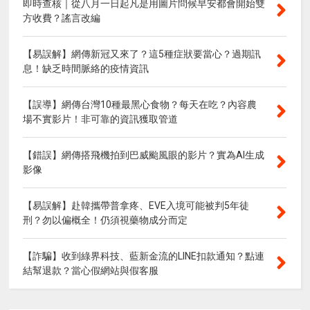
即時查核｜從八月一日起凡是用圖片問候早安都會開始雙
方收費？謠言改編
【易誤解】網傳新冠又來了？這5種症狀要當心？過期訊
息！缺乏時間脈絡的疫情資訊
【誤導】網傳台灣10種最黑心食物？每天在吃？內容農
場不實影片！非可靠的資訊獲取管道
【錯誤】網傳搭飛機拍到巴威颱風眼的影片？實為AI生成
影像
【易誤解】赴韓攜帶普拿疼、EVE入境可能被判5年徒
刑？勿以偏概全！仍須視藥物成分而定
【詐騙】收到綠界科技、藍新金流的LINE扣款通知？點連
結幫退款？當心假網站與假客服