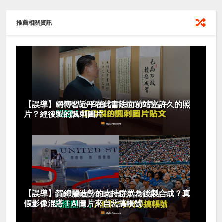
推薦相關資訊
【誤導】網傳習近平在此書法面前站立許久的照
片？經後製的諷刺圖片
【誤導】賀錦麗造勢的支持群眾為後製合成？真
假影像混搭！AI圖片來自惡搞帳號