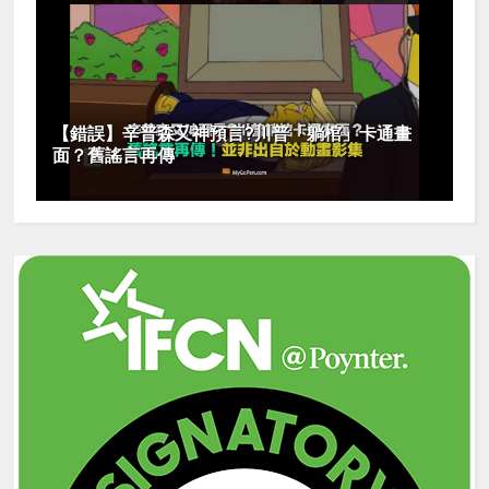
【錯誤】辛普森又神預言?川普「躺棺」卡通畫
面？舊謠言再傳