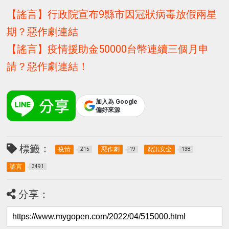
【謠言】行政院宣布9縣市因冠狀病毒放假兩星
期？惡作劇連結
【謠言】疫情援助金50000台幣連續三個月申
請？惡作劇連結！
加入為 Google
偏好來源
標籤：
疫情
惡作劇
資訊安全
215
19
138
謠言
3491
分享：