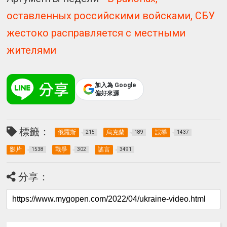
оставленных российскими войсками, СБУ
жестоко расправляется с местными
жителями
加入為 Google
偏好來源
標籤：
俄羅斯
烏克蘭
誤導
215
189
1437
影片
戰爭
謠言
1538
302
3491
分享：