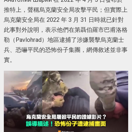
推特上，聲稱烏克蘭安全局攻擊平民；但實際上
烏克蘭安全局在 2022 年 3 月 31 日時就已針對
此事對外說明，表示他們在第聶伯羅市巴甫洛格
勒（Pavlohrad）地區逮捕了涉嫌襲擊烏克蘭士
兵、恐嚇平民的恐怖份子集團，網傳敘述並非事
實。