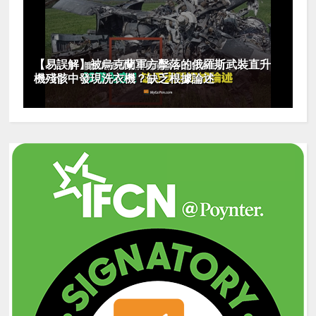
【易誤解】被烏克蘭軍方擊落的俄羅斯武裝直升
機殘骸中發現洗衣機？缺乏根據論述