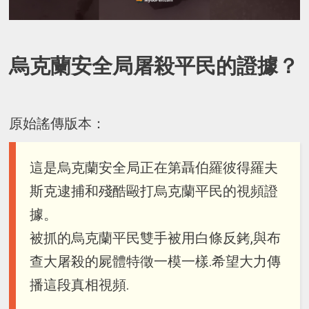
烏克蘭安全局屠殺平民的證據？
原始謠傳版本：
這是烏克蘭安全局正在第聶伯羅彼得羅夫
斯克逮捕和殘酷毆打烏克蘭平民的視頻證
據。
被抓的烏克蘭平民雙手被用白條反銬,與布
查大屠殺的屍體特徵一模一樣.希望大力傳
播這段真相視頻.