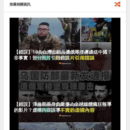
推薦相關資訊
【錯誤】10名台灣志願兵遭俄軍俘虜遣送中國？
非事實！部分照片引用錯誤
【錯誤】澤倫斯基身負重傷？全球媒體瘋狂報導
的影片？虛構內容誤導