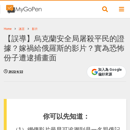
Home
謠言
影片
【誤導】烏克蘭安全局屠殺平民的證
據？嫁禍給俄羅斯的影片？實為恐怖
份子遭逮捕畫面
加入為 Google
2022/4/22
偏好來源
你可以先知道：
（1）網傳影片最早可追溯到是一名親俄記