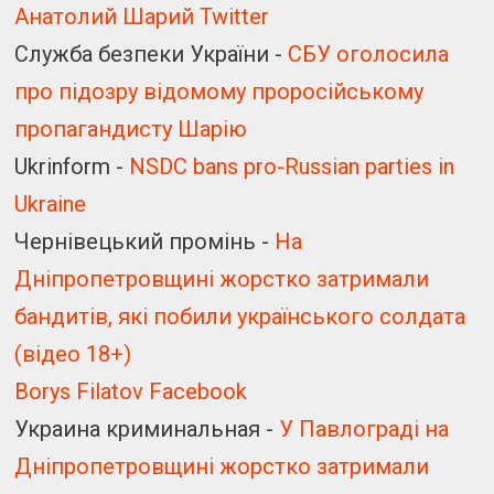
Анатолий Шарий Twitter
Служба безпеки України -
СБУ оголосила
про підозру відомому проросійському
пропагандисту Шарію
Ukrinform -
NSDC bans pro-Russian parties in
Ukraine
Чернівецький промінь -
На
Дніпропетровщині жорстко затримали
бандитів, які побили українського солдата
(відео 18+)
Borys Filatov Facebook
Украина криминальная -
У Павлограді на
Дніпропетровщині жорстко затримали