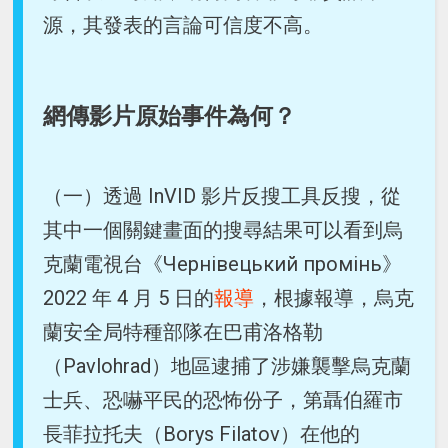
源，其發表的言論可信度不高。
網傳影片原始事件為何？
（一）透過 InVID 影片反搜工具反搜，從
其中一個關鍵畫面的搜尋結果可以看到烏
克蘭電視台《Чернівецький промінь》
2022 年 4 月 5 日的
報導
，根據報導，烏克
蘭安全局特種部隊在巴甫洛格勒
（Pavlohrad）地區逮捕了涉嫌襲擊烏克蘭
士兵、恐嚇平民的恐怖份子，第聶伯羅市
長菲拉托夫（Borys Filatov）在他的