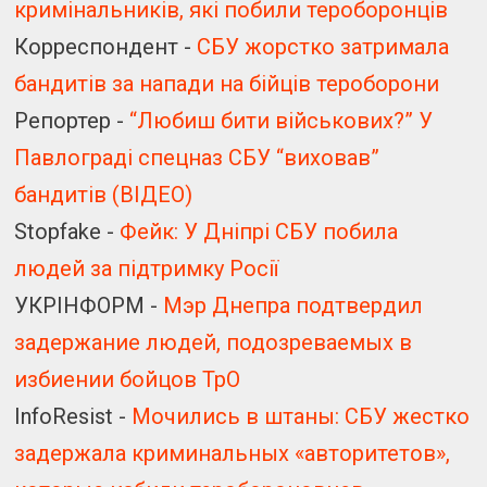
кримінальників, які побили тероборонців
Корреспондент -
СБУ жорстко затримала
бандитів за напади на бійців тероборони
Репортер -
“Любиш бити військових?” У
Павлограді спецназ СБУ “виховав”
бандитів (ВІДЕО)
Stopfake -
Фейк: У Дніпрі СБУ побила
людей за підтримку Росії
УКРІНФОРМ -
Мэр Днепра подтвердил
задержание людей, подозреваемых в
избиении бойцов ТрО
InfoResist -
Мочились в штаны: СБУ жестко
задержала криминальных «авторитетов»,