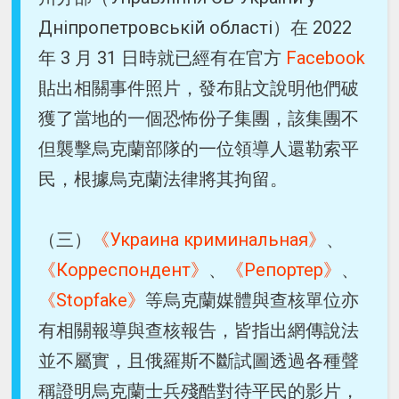
Дніпропетровській області）在 2022
年 3 月 31 日時就已經有在官方
Facebook
貼出相關事件照片，發布貼文說明他們破
獲了當地的一個恐怖份子集團，該集團不
但襲擊烏克蘭部隊的一位領導人還勒索平
民，根據烏克蘭法律將其拘留。
（三）
《Украина криминальная》
、
《Корреспондент》
、
《Репортер》
、
《Stopfake》
等烏克蘭媒體與查核單位亦
有相關報導與查核報告，皆指出網傳說法
並不屬實，且俄羅斯不斷試圖透過各種聲
稱證明烏克蘭士兵殘酷對待平民的影片，