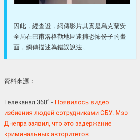
因此，經查證，網傳影片其實是烏克蘭安
全局在巴甫洛格勒地區逮捕恐怖份子的畫
面，網傳描述為錯誤說法。
資料來源：
Телеканал 360° -
Появилось видео
избиения людей сотрудниками СБУ. Мэр
Днепра заявил, что это задержание
криминальных авторитетов