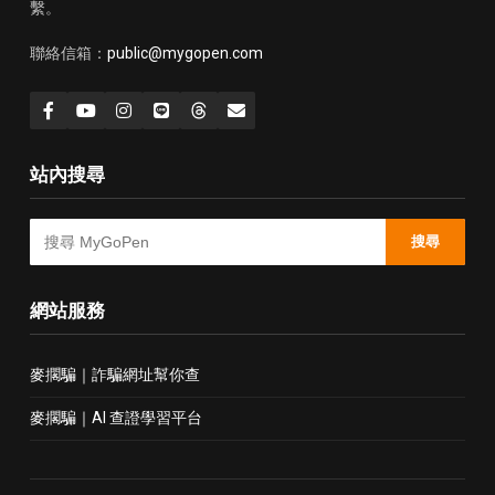
繫。
聯絡信箱：
public@mygopen.com
站內搜尋
搜尋
網站服務
麥擱騙｜詐騙網址幫你查
麥擱騙｜AI 查證學習平台