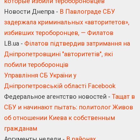
которые избили теробороновцев
Новости Днепра -
В Павлограде СБУ
задержала криминальных «авторитетов»,
избивших тероборонцев, — Филатов
LB.ua -
Філатов підтвердив затримання на
Дніпропетровщині "авторитетів", які
побили тероборонців
Управління СБ України у
Дніпропетровській області Facebook
Федеральное агентство новостей -
Тащат в
СБУ и начинают пытать: политолог Живов
об отношении Киева к собственным
гражданам
Аргументы недели -
В районах,