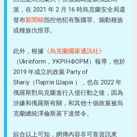
派，在 2021 年 2 月 16 時烏克蘭安全局還
發布
新聞稿
指控他犯有叛國罪、煽動種族
或種族仇恨罪。
此外，根據
《烏克蘭國家通訊社》
（Ukrinform，УКРІНФОРМ）報導，他於
2019 年成立的政黨 Party of
Shariy（Партiя Шарiя ），也在 2022 年
俄羅斯對烏克蘭進行入侵行動之後，因為
涉嫌和俄羅斯有關，和其他十個政黨被烏
克蘭總統澤倫斯基下達禁令。
綜合以上可知，網傳內容非可靠資訊來