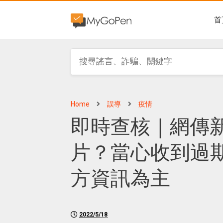
首
Home
誤導
疫情
即時查核｜網傳
片？當心收到過
方資訊為主
2022/5/18