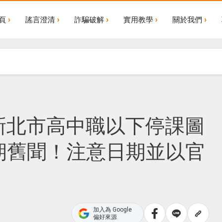
頁
謠言澄清
詐騙破解
實用教學
關於我們
新北市高中職以下停課圖
期舊聞！注意日期並以官
加入為 Google
偏好來源