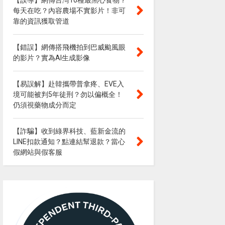
【誤導】網傳台灣10種最黑心食物？
每天在吃？內容農場不實影片！非可
靠的資訊獲取管道
【錯誤】網傳搭飛機拍到巴威颱風眼
的影片？實為AI生成影像
【易誤解】赴韓攜帶普拿疼、EVE入
境可能被判5年徒刑？勿以偏概全！
仍須視藥物成分而定
【詐騙】收到綠界科技、藍新金流的
LINE扣款通知？點連結幫退款？當心
假網站與假客服