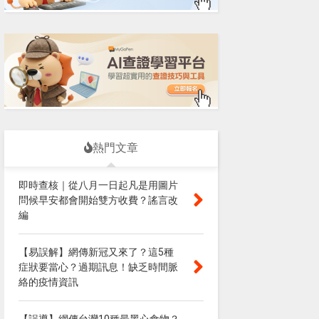
熱門文章
即時查核｜從八月一日起凡是用圖片
問候早安都會開始雙方收費？謠言改
編
【易誤解】網傳新冠又來了？這5種
症狀要當心？過期訊息！缺乏時間脈
絡的疫情資訊