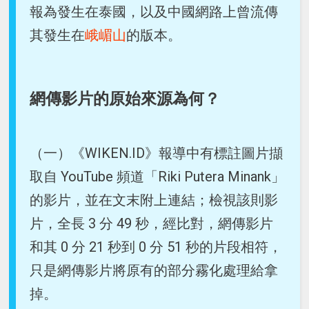
報為發生在泰國，以及中國網路上曾流傳
其發生在
峨嵋山
的版本。
網傳影片的原始來源為何？
（一）《WIKEN.ID》報導中有標註圖片擷
取自 YouTube 頻道「Riki Putera Minank」
的影片，並在文末附上連結；檢視該則影
片，全長 3 分 49 秒，經比對，網傳影片
和其 0 分 21 秒到 0 分 51 秒的片段相符，
只是網傳影片將原有的部分霧化處理給拿
掉。