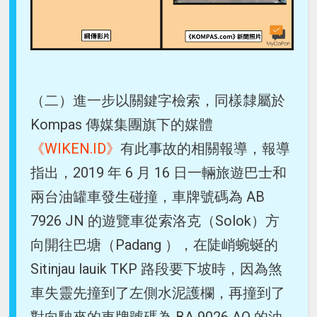
（二）進一步以關鍵字檢索，同樣隸屬於
Kompas 傳媒集團旗下的媒體
《WIKEN.ID》
有此事故的相關報導，報導
指出，2019 年 6 月 16 日一輛旅遊巴士和
兩台油罐車發生碰撞，車牌號碼為 AB
7926 JN 的遊覽車從索洛克（Solok）方
向開往巴塘（Padang ），在陡峭蜿蜒的
Sitinjau lauik TKP 路段要下坡時，因為煞
車失靈先撞到了左側水泥護欄，再撞到了