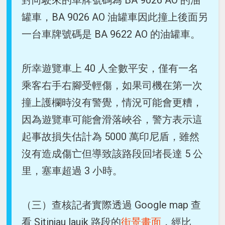
對向駛來的車牌號碼為 BA 9026 AO 的油
罐車，BA 9026 AO 油罐車因此撞上後面另
一台車牌號碼是 BA 9622 AO 的油罐車。
所幸遊覽車上 40 人全數平安，僅有一名
乘客右手右腳受輕傷，如果司機在第一次
撞上護欄時沒有警覺，情況可能會更糟，
因為遊覽車可能會滑落峽谷，警方表示這
起事故損失估計為 5000 萬印尼盾，雖然
沒有造成傷亡但導致該路段回堵長達 5 公
里，塞車超過 3 小時。
（三）查核記者實際透過 Google map 查
看 Sitinjau lauik 路段的
街景畫面
，經比