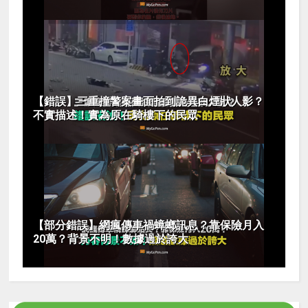
【錯誤】三重撞警案畫面拍到詭異白煙狀人影？
不實描述！實為原在騎樓下的民眾
【部分錯誤】網瘋傳車禍蟑螂訊息？靠保險月入
20萬？背景不明！數據過於誇大