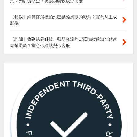
刑？勿以偏概全！仍須視藥物成分而定
【錯誤】網傳搭飛機拍到巴威颱風眼的影片？實為AI生成
影像
【詐騙】收到綠界科技、藍新金流的LINE扣款通知？點連
結幫退款？當心假網站與假客服