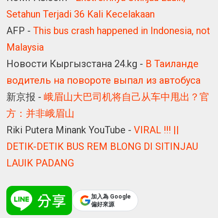
Setahun Terjadi 36 Kali Kecelakaan
AFP -
This bus crash happened in Indonesia, not
Malaysia
Новости Кыргызстана 24.kg -
В Таиланде
водитель на повороте выпал из автобуса
新京报 -
峨眉山大巴司机将自己从车中甩出？官
方：并非峨眉山
Riki Putera Minank YouTube -
VIRAL !!! ||
DETIK-DETIK BUS REM BLONG DI SITINJAU
LAUIK PADANG
加入為 Google
偏好來源