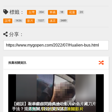
標籤：
台灣
車禍
花蓮
354
18
20
誤導
影片
謠言
1436
1537
3489
分享：
推薦相關資訊
【錯誤】敲車窗假問路真搶劫影片？名片藏刀片
手法？混搭無關片段的資深謠言