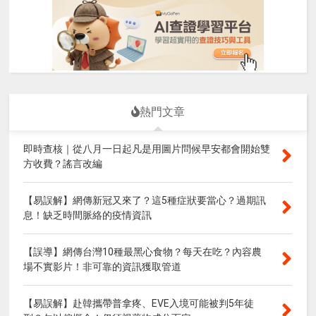
熱門文章
即時查核｜從八月一日起凡是用圖片問候早安都會開始雙
方收費？謠言改編
【易誤解】網傳新冠又來了？這5種症狀要當心？過期訊
息！缺乏時間脈絡的疫情資訊
【誤導】網傳台灣10種最黑心食物？每天在吃？內容農
場不實影片！非可靠的資訊獲取管道
【易誤解】赴韓攜帶普拿疼、EVE入境可能被判5年徒