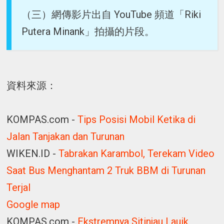
（三）網傳影片出自 YouTube 頻道「Riki
Putera Minank」拍攝的片段。
資料來源：
KOMPAS.com -
Tips Posisi Mobil Ketika di
Jalan Tanjakan dan Turunan
WIKEN.ID -
Tabrakan Karambol, Terekam Video
Saat Bus Menghantam 2 Truk BBM di Turunan
Terjal
Google map
KOMPAS.com -
Ekstremnya Sitinjau Lauik,