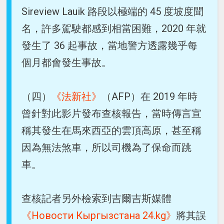
Sireview Lauik 路段以極端的 45 度坡度聞
名，許多駕駛都感到相當困難，2020 年就
發生了 36 起事故，當地警方透露幾乎每
個月都會發生事故。
（四）
《法新社》
（AFP）在 2019 年時
曾針對此影片發布查核報告，當時傳言宣
稱其發生在馬來西亞的雲頂高原，甚至稱
因為無法煞車，所以司機為了保命而跳
車。
查核記者另外檢索到吉爾吉斯媒體
《Новости Кыргызстана 24.kg》
將其誤