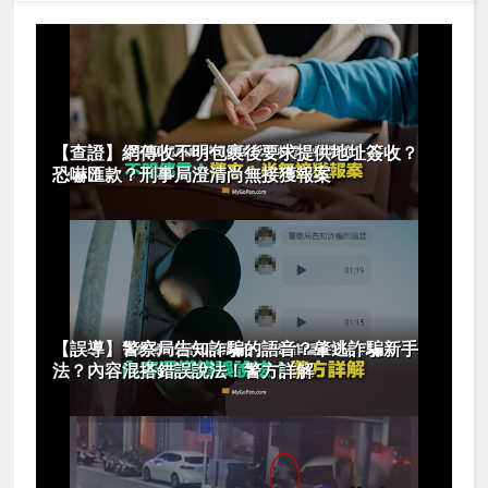
【查證】網傳收不明包裹後要求提供地址簽收？
恐嚇匯款？刑事局澄清尚無接獲報案
【誤導】警察局告知詐騙的語音？肇逃詐騙新手
法？內容混搭錯誤說法！警方詳解