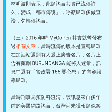
林明波則表示，此類謠言其實已流傳許
久，變成「都市傳說」，呼籲民眾多做查
證，勿轉傳謠言。
（三）2016 年時 MyGoPen 其實就曾發布
過
相關文章
，當時流傳的版本是宣稱民眾
在加油站遇到有人遞上廣告名片，名片上
含有藥劑 BURUNDANGA 能將人迷暈，訊
息中還有「警政署 165 關心您」的內容誤
導民眾。
當時刑事局預防科澄清，該訊息來自多年
前的美國網路謠言，台灣尚未獲報類似案