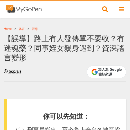
Home
謠言
誤導
【誤導】路上有人發傳單不要收？有
迷魂藥？同事姪女親身遇到？資深謠
言變形
加入為 Google
2022/9/8
偏好來源
你可以先知道：
（1）刑事局指出，至今為止全台各地區皆