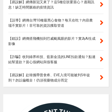
【易誤解】網傳新冠又來了？這5種症狀要當心？過期訊
息！缺乏時間脈絡的疫情資訊
【誤導】網傳台灣10種最黑心食物？每天在吃？內容農
場不實影片！非可靠的資訊獲取管道
【錯誤】網傳搭飛機拍到巴威颱風眼的影片？實為AI生成
影像
【詐騙】收到綠界科技、藍新金流的LINE扣款通知？點連
結幫退款？當心假網站與假客服
【易誤解】赴韓攜帶普拿疼、EVE入境可能被判5年徒
刑？勿以偏概全！仍須視藥物成分而定