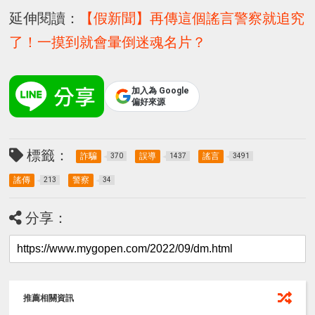
延伸閱讀：
【假新聞】再傳這個謠言警察就追究
了！一摸到就會暈倒迷魂名片？
加入為 Google
偏好來源
標籤：
詐騙
誤導
謠言
370
1437
3491
謠傳
警察
213
34
分享：
推薦相關資訊