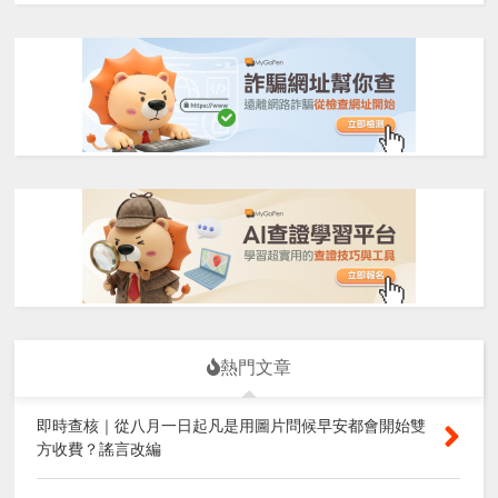
熱門文章
即時查核｜從八月一日起凡是用圖片問候早安都會開始雙
方收費？謠言改編