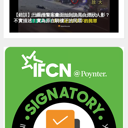
【錯誤】三重撞警案畫面拍到詭異白煙狀人影？
不實描述！實為原在騎樓下的民眾