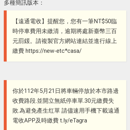
多種簡訊版本：
【遠通電收】提醒您，您有一筆NT$50臨
時停車費用未繳清，逾期將處新臺幣三百
元罰鍰。請複製官方網站連結並進行線上
繳費 https://new-etc*casa/
你於112年5月21日將車輛停放於本市路邊
收費路段.並開立無紙停車單.30元繳費失
敗.為避免產生红單 請儘速用手機下載遠通
電收APP及時繳費 t.ly/eTagra