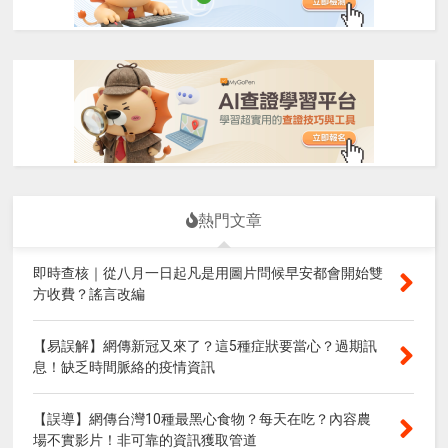
熱門文章
即時查核｜從八月一日起凡是用圖片問候早安都會開始雙
方收費？謠言改編
【易誤解】網傳新冠又來了？這5種症狀要當心？過期訊
息！缺乏時間脈絡的疫情資訊
【誤導】網傳台灣10種最黑心食物？每天在吃？內容農
場不實影片！非可靠的資訊獲取管道