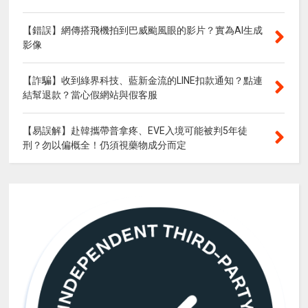
【錯誤】網傳搭飛機拍到巴威颱風眼的影片？實為AI生成
影像
【詐騙】收到綠界科技、藍新金流的LINE扣款通知？點連
結幫退款？當心假網站與假客服
【易誤解】赴韓攜帶普拿疼、EVE入境可能被判5年徒
刑？勿以偏概全！仍須視藥物成分而定