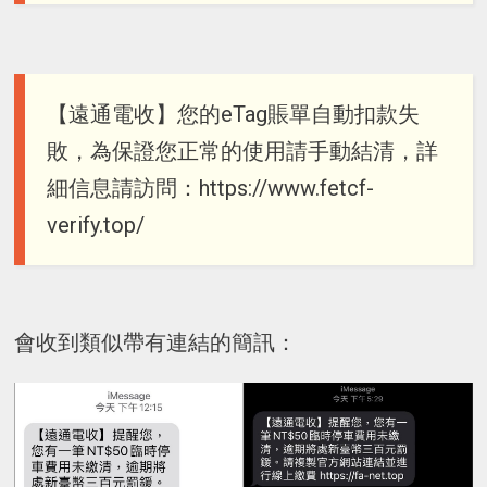
【遠通電收】您的eTag賬單自動扣款失
敗，為保證您正常的使用請手動結清，詳
細信息請訪問：https://www.fetcf-
verify.top/
會收到類似帶有連結的簡訊：