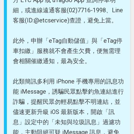
方 ETC App 或 uTagGo App 查詢停車明
細，或進線遠通客服(02)7716-1998、Line
客服(ID:@etcservice)查證，避免上當。
此外，申辦「eTag自動儲值」與「eTag停
車扣繳」服務就不會產生欠費，便無需理
會相關催繳通知，最為安全。
此類簡訊多利用 iPhone 手機專用的訊息功
能 iMessage，誘騙民眾點擊釣魚連結進行
詐騙，提醒民眾勿輕易點擊不明連結，並
儘速更新升級 iOS 最新版本，開啟「訊
息」設定中的「未知與垃圾訊息」過濾功
能，主動阻絕可疑 iMessage 訊息，避免