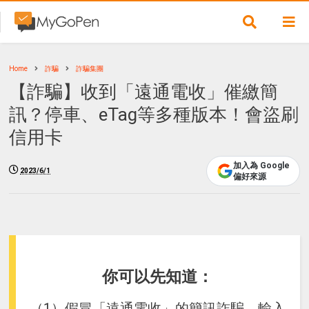
Home
詐騙
詐騙集團
【詐騙】收到「遠通電收」催繳簡
訊？停車、eTag等多種版本！會盜刷
信用卡
加入為 Google
2023/6/1
偏好來源
你可以先知道：
（1）假冒「遠通電收」的簡訊詐騙，輸入