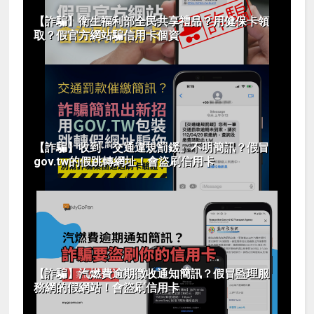
【詐騙】衛生福利部全民共享禮品？用健保卡領
取？假官方網站騙信用卡個資
【詐騙】收到「交通違規罰鍰」不明簡訊？假冒
gov.tw的假跳轉網址！會盜刷信用卡
【詐騙】汽燃費逾期徴收通知簡訊？假冒監理服
務網的假網站！會盜刷信用卡