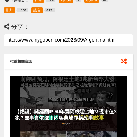
影片
謠言
1538
3491
分享：
推薦相關資訊
【錯誤】蔣經國1980年買阿根廷土地？現市值3
兆？無事實依據！內容農場虛構故事