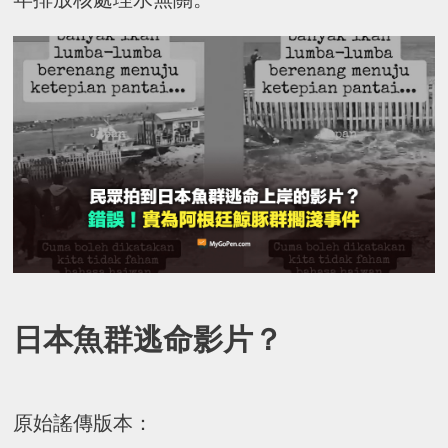
日本魚群逃命影片？
原始謠傳版本：