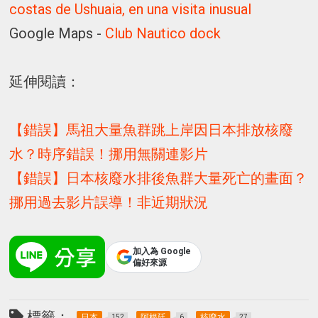
costas de Ushuaia, en una visita inusual
Google Maps -
Club Nautico dock
延伸閱讀：
【錯誤】馬祖大量魚群跳上岸因日本排放核廢
水？時序錯誤！挪用無關連影片
【錯誤】日本核廢水排後魚群大量死亡的畫面？
挪用過去影片誤導！非近期狀況
加入為 Google
偏好來源
標籤：
日本
阿根廷
核廢水
152
6
27