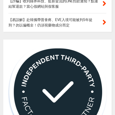
【詐騙】收到綠界科技、藍新金流的LINE扣款通知？點連
結幫退款？當心假網站與假客服
【易誤解】赴韓攜帶普拿疼、EVE入境可能被判5年徒
刑？勿以偏概全！仍須視藥物成分而定