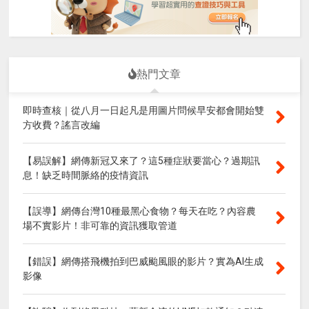
熱門文章
即時查核｜從八月一日起凡是用圖片問候早安都會開始雙
方收費？謠言改編
【易誤解】網傳新冠又來了？這5種症狀要當心？過期訊
息！缺乏時間脈絡的疫情資訊
【誤導】網傳台灣10種最黑心食物？每天在吃？內容農
場不實影片！非可靠的資訊獲取管道
【錯誤】網傳搭飛機拍到巴威颱風眼的影片？實為AI生成
影像