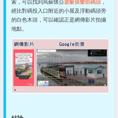
索，可以找到烏蘇懷亞
遊艇俱樂部碼頭
，
經比對碼投入口附近的小屋及浮動碼頭旁
的白色木頭，可以確認正是網傳影片拍攝
地點。