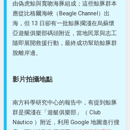
由偽虎鯨與寬吻海豚組成；這些鯨豚群本
應從比格爾海峽（Beagle Channel）出
海，但 13 日卻有一批鯨豚擱淺在烏蘇懷
亞遊艇俱樂部碼頭附近，當地民眾與志工
隨即展開救援行動，最終成功幫助鯨豚群
脫離岸邊。
影片拍攝地點
南方科學研究中心的報告中，有提到鯨豚
群是擱淺在「遊艇俱樂部」（ Club
Náutico ）附近，利用 Google 地圖進行搜