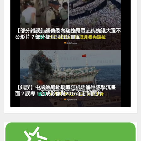
【部分錯誤】網傳委內瑞拉民眾上街抗議大選不
公影片？部分挪用阿根廷畫面
【錯誤】中國漁船近期遭阿根廷海巡隊擊沉畫
面？誤導！合成影像與2016年新聞照片