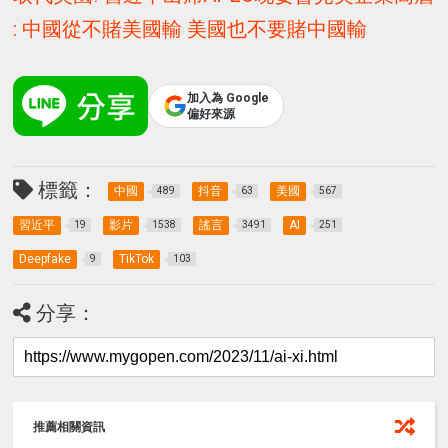
: 中國從不賭美國輸 美國也不要賭中國輸
加入為 Google
偏好來源
標籤：
中國
抖音
美國
489
63
567
習近平
影片
謠言
AI
19
1538
3491
251
Deepfake
TikTok
9
103
分享：
推薦相關資訊