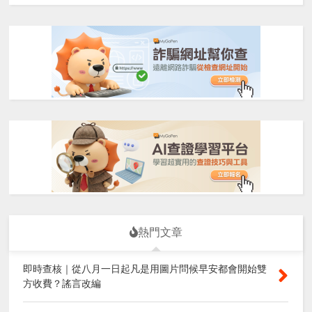
熱門文章
即時查核｜從八月一日起凡是用圖片問候早安都會開始雙
方收費？謠言改編