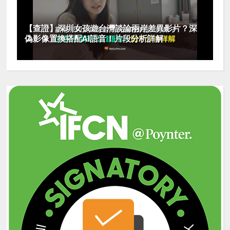
【查證】深圳女孩遊台灣談論兩岸差異影片？深
偽影像置換搭配AI語音！片段分析詳解