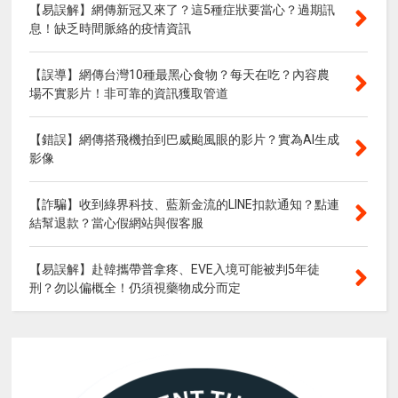
【易誤解】網傳新冠又來了？這5種症狀要當心？過期訊
息！缺乏時間脈絡的疫情資訊
【誤導】網傳台灣10種最黑心食物？每天在吃？內容農
場不實影片！非可靠的資訊獲取管道
【錯誤】網傳搭飛機拍到巴威颱風眼的影片？實為AI生成
影像
【詐騙】收到綠界科技、藍新金流的LINE扣款通知？點連
結幫退款？當心假網站與假客服
【易誤解】赴韓攜帶普拿疼、EVE入境可能被判5年徒
刑？勿以偏概全！仍須視藥物成分而定