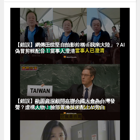
【錯誤】網傳王世堅自拍影片稱「我來大陸」？AI
偽冒剪輯配音！當事人澄清
【錯誤】歐盟資深顧問在聯合國大會為台灣發
聲？虛構人物！臉部置換技術配上AI旁白