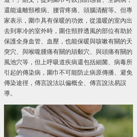
還能遠離頸椎病、腰背疼痛、頭腦清醒等。但專
家表示，圍巾具有保暖的功效，從溫暖的室內出
去到寒冷的室外時，圍住頸脖透風的部位有助於
保護全身血管、血壓，也能保暖與咳嗽有關的天
突穴、與喉嚨腫痛有關的頏顙穴、與頭痛有關的
風池穴等，但上呼吸道疾病還包括細菌、病毒所
引起的傳染病，圍巾不可能防止病原傳播、避免
傳染途徑，傳言說法以偏概全、傳言說法易誤
導。