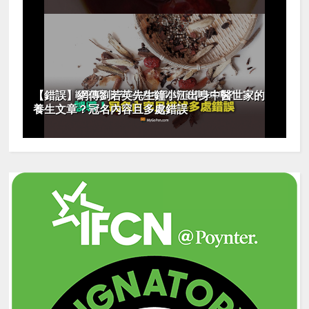
【錯誤】網傳劉若英先生鐘小江出身中醫世家的
養生文章？冠名內容且多處錯誤