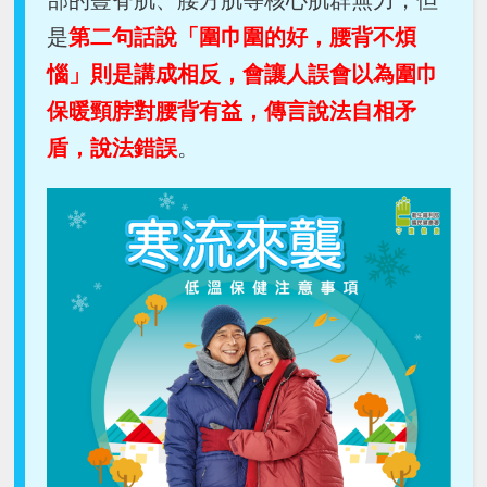
部的豎脊肌、腰方肌等核心肌群無力，但
是
第二句話說「圍巾圍的好，腰背不煩
惱」則是講成相反，會讓人誤會以為圍巾
保暖頸脖對腰背有益，傳言說法自相矛
盾，說法錯誤
。