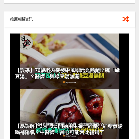
推薦相關資訊
【誤導】70歲老人突發中風，元兇竟是一碗「綠
豆湯」？醫師：與綠豆湯無關
【易誤解】3月18日開始用生薑、紅棗、紅糖熬湯
喝補陽氣？中醫師：當心可能因此補錯了