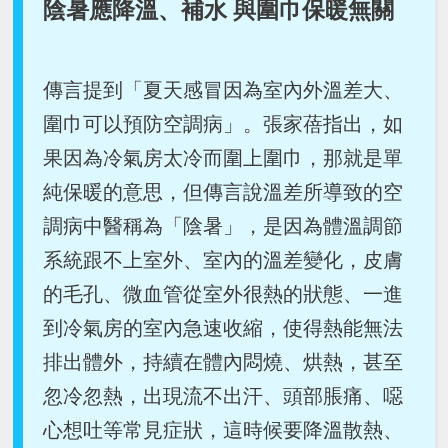
陰暑應降溫、補水 與圍巾保暖無關
傳言提到「夏天感冒因為室內外溫差大、
圍巾可以預防空調病」。張家蓓指出，如
果因為冷氣房太冷而圍上圍巾，那就是單
純保暖的意思，但傳言說溫差所導致的空
調病中醫稱為「陰暑」，是因為體溫調節
系統跟不上室外、室內的溫差變化，皮膚
的毛孔、微血管從室外很熱的狀態、一進
到冷氣房的室內急速收縮，使得熱能無法
排出體外，持續在體內悶燒、烘熱，甚至
忽冷忽熱，出現流不出汗、頭部脹痛、噁
心想吐等常見症狀，這時候要降溫散熱、