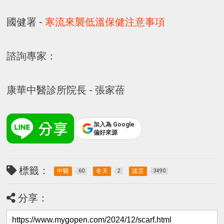
國健署 -
寒流來襲低溫保健注意事項
諮詢專家：
康華中醫診所院長 - 張家蓓
加入為 Google
偏好來源
標籤：
中醫
冬天
謠言
60
2
3490
分享：