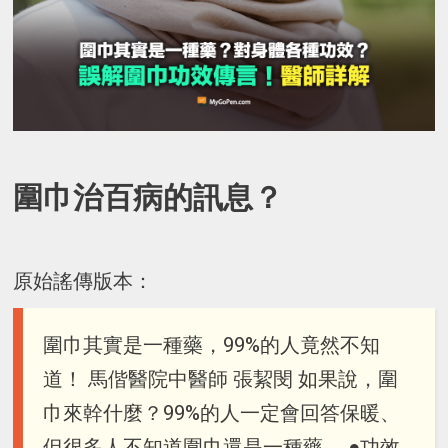
圍巾治百病的訊息？
原始謠傳版本：
圍巾其實是一種藥，99%的人竟然不知
道！ 馬偕醫院中醫師 張絜閔 如果說，圍
巾來幹什麼？99%的人一定會回答保暖、
但很多人不知道圍巾還是一種藥。 ●功效