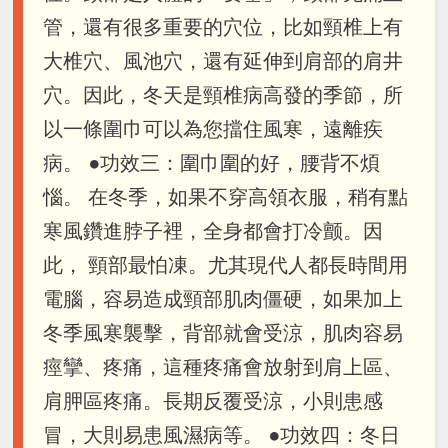
管，還有很多重要的穴位，比如頸椎上有
大椎穴、風池穴，還有延伸到肩部的肩井
穴。因此，冬天是頸椎病高發的季節，所
以一條圍巾可以為您擋住風寒，遠離疾
病。 ●功效三：圍巾圍的好，腰背不煩
惱。 在冬季，如果不穿高領衣服，稍有點
寒風鑽進脖子裡，全身都會打冷颤。因
此， 頸部最怕凍。尤其現代人都長時間用
電腦，容易造成頸部肌肉僵硬，如果加上
冬季風寒襲擊，背部就會受涼，肌肉容易
痙攣、疼痛，這種疼痛會放射到肩上區、
肩胛區疼痛。長期反覆受涼，小則患感
冒，大則易患風濕病等。 ●功效四：冬日