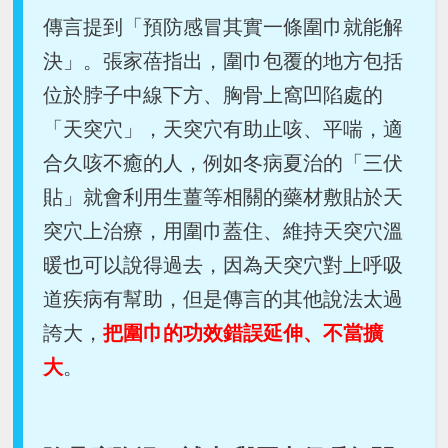
傳言提到「預防感冒其實一條圍巾就能解
決」。張家蓓指出，圍巾包覆的地方包括
位於脖子中線下方、胸骨上窩凹陷處的
「天突穴」，天突穴有助止咳、平喘，適
合久咳不癒的人，例如冬病夏治的「三伏
貼」就會利用生薑等相關的藥材敷貼於天
突穴上治療，用圍巾蓋住、維持天突穴溫
暖也可以說得過去，因為天突穴對上呼吸
道疾病有幫助，但是傳言的其他說法太過
誇大，
把圍巾的功效錯誤延伸、不當擴
大
。