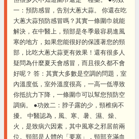
一：預防感冒，告別大蔥大蒜。 你還在吃
大蔥大蒜預防感冒嗎？其實一條圍巾就能
解決，在中醫上，頸部是冬季最容易進風
寒的地方，如果您能很好的保護著您的頸
部，比吃大蔥大蒜更有效果！還有很多人
疑問為什麼夏天會感冒，而且很久都不會
好呢？ 答：其實大多數是空調的問題，室
內溫度低，室外溫度很高，一高一低導致
你抵抗力下降，一條圍巾可以幫您預防空
調病。 ●功效二：脖子露的少，頸椎病不
擾。 中醫認為，風、寒、暑、濕、燥、
火，是致病六因素，其中風寒之邪居前兩
位。頸部是人體的「要塞」，頸部充滿血