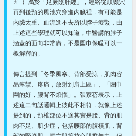
ㄤˇ）屬於「足厥陰肝經」，經絡從頏顙穴
再到後頸的風池穴穿進內臟裡，有可能是
內臟太重、血流進不去所以脖子痠緊，由
上述這些學理就可以知道，中醫講的脖子
涵蓋的面向非常廣，不是圍巾保暖可以一
概解釋的。
傳言提到「冬季風寒、背部受涼，肌肉容
易痙攣、疼痛，放射到肩上區」、「圍巾
圍的好，腰背不煩惱」。張家蓓表示，上
述這二句話邏輯上彼此不相符，就像上述
提到的，頸椎部位不適其實是腰、背的肌
肉不足、肌少症，包括腰部的腹橫肌，背