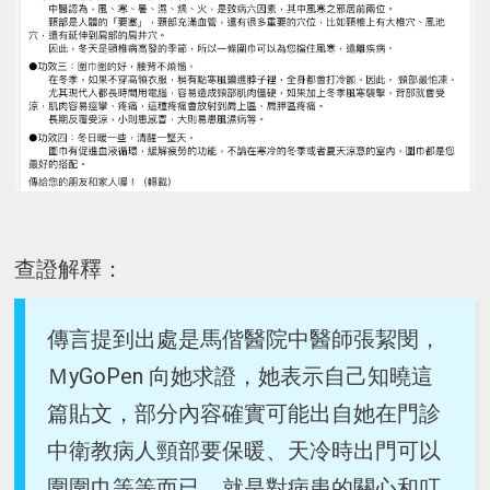
查證解釋：
傳言提到出處是馬偕醫院中醫師張絜閔，
ＭyGoPen 向她求證，她表示自己知曉這
篇貼文，部分內容確實可能出自她在門診
中衛教病人頸部要保暖、天冷時出門可以
圍圍巾等等而已，就是對病患的關心和叮