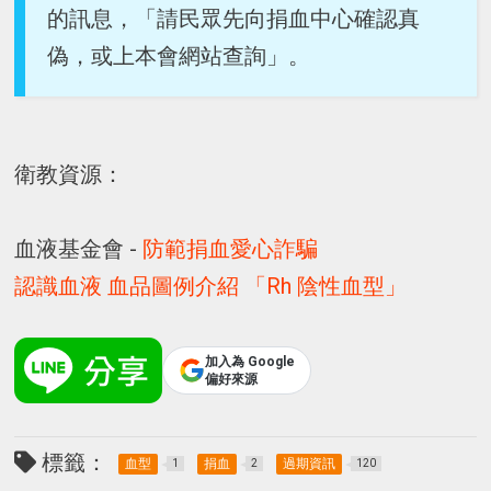
的訊息，「請民眾先向捐血中心確認真
偽，或上本會網站查詢」。
衛教資源：
血液基金會 -
防範捐血愛心詐騙
認識血液
血品圖例介紹
「Rh 陰性血型」
加入為 Google
偏好來源
標籤：
血型
捐血
過期資訊
1
2
120