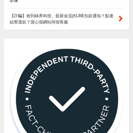
影像
【詐騙】收到綠界科技、藍新金流的LINE扣款通知？點連
結幫退款？當心假網站與假客服