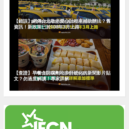
【錯誤】網傳台北敬老愛心計程車補助辦法？舊
資訊！新政策已於108年3月上路
【查證】早餐含防腐劑吃多肝硬化的新聞影片貼
文？勿過度解讀！專家詳解