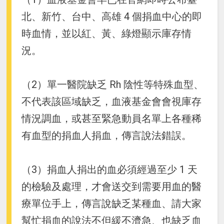
北、新竹、台中、高雄 4 個捐血中心的即
時血情，並以紅、黃、綠燈顯示庫存情
況。
（2）單一醫院缺乏 Rh 陰性等特殊血型、
不代表該區域缺乏，血液基金會會視庫存
情況調血，或甚至緊急動員名單上各種稀
有血型的捐血人捐血，傳言說法錯誤。
（3）捐血人捐出的血必須經過至少 1 天
的檢驗及處理，才會送交到需要用血的醫
療單位手上，傳言說缺乏某種血、請大家
幫忙捐血的說法不但緩不濟急、也缺乏血