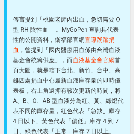
傳言提到「桃園老師內出血，急切需要 O
型 RH 陰性血 」。MyGoPen 查詢具代表
性的公開資料，衛福部官網
宣導踴躍捐
血
，曾提到「國內醫療用血係由台灣血液
基金會統籌供應」，而
血液基金會官網
首
頁大圖，就是轄下台北、新竹、台中、高
雄四處捐血中心最新血液庫存量的即時儀
表板，右上角還押有該次更新的時間，將
A、B、O、AB 型血液分為紅、黃、綠燈代
表不同的庫存量，紅色代表「急缺」庫存
4 日以下、黃色代表「偏低」庫存 4 到 7
日、綠色代表「正常」庫存 7 日以上。