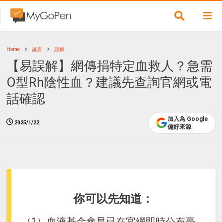
Home
謠言
誤解
【易誤解】網傳捐特定血救人？急需
O型Rh陰性血？建議先查詢官網或電
話確認
加入為 Google
2025/1/22
偏好來源
你可以先知道：
（1）血液基金會早已在官網即時公布臺