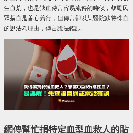
生血荒，也是缺血傳言容易流傳的時候，鼓勵民
眾捐血是善心義行，但傳言卻以某醫院缺特殊血
的說法為理由，傳言說法錯誤。
網傳幫忙捐特定血型血救人的貼