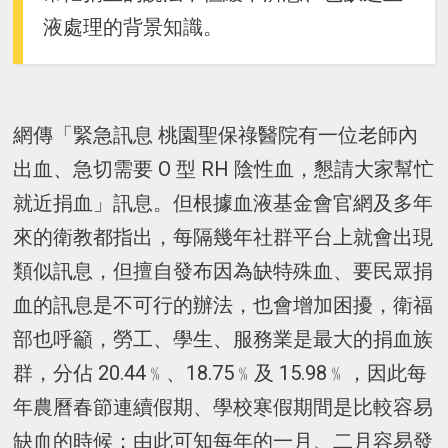
液處理的背景知識。
網傳「緊急訊息 桃園聖保祿醫院有一位老師內
出血、急切需要 O 型 RH 陰性血，懇請大家幫忙
就近捐血」訊息。但根據血液基金會官網及多年
來的衛教都指出，每隔幾年社群平台上就會出現
類似訊息，但擅自發布因為缺特殊血、要民眾捐
血的訊息是不可行的辦法，也會增加困擾，衛福
部也呼籲，勞工、學生、服務業是最大的捐血族
群，分佔 20.44﹪、18.75﹪及 15.98﹪，因此每
年農曆春節連續假期、學校寒假期間是比較容易
缺血的時候；由此可知每年的一月、二月容易發