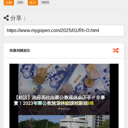
誤解
謠言
354
3490
分享：
推薦相關資訊
【錯誤】政府再次向軍公教退休金下手？非事
實！2023年軍公教無退休金課稅新規