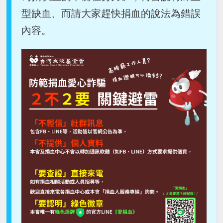
型缺血、而請大家趕快捐血的說法為錯誤
內容。