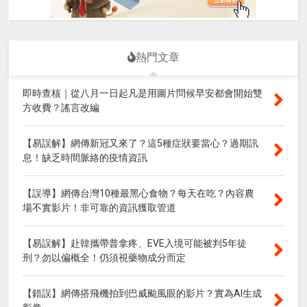
熱門文章
即時查核｜從八月一日起凡是用圖片問候早安都會開始雙
方收費？謠言改編
【易誤解】網傳新冠又來了？這5種症狀要當心？過期訊
息！缺乏時間脈絡的疫情資訊
【誤導】網傳台灣10種最黑心食物？每天在吃？內容農
場不實影片！非可靠的資訊獲取管道
【易誤解】赴韓攜帶普拿疼、EVE入境可能被判5年徒
刑？勿以偏概全！仍須視藥物成分而定
【錯誤】網傳搭飛機拍到巴威颱風眼的影片？實為AI生成