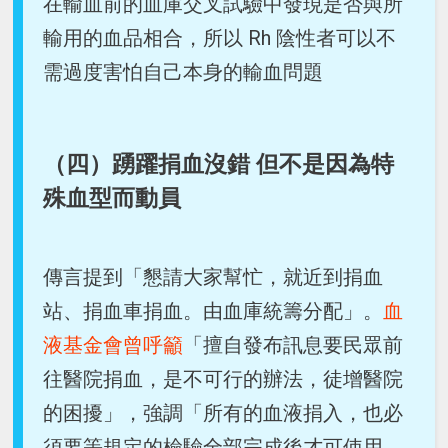
在輸血前的血庫交叉試驗中發現是否與所
輸用的血品相合，所以 Rh 陰性者可以不
需過度害怕自己本身的輸血問題
（四）踴躍捐血沒錯 但不是因為特
殊血型而動員
傳言提到「懇請大家幫忙，就近到捐血
站、捐血車捐血。由血庫統籌分配」。
血
液基金會曾呼籲
「擅自發布訊息要民眾前
往醫院捐血，是不可行的辦法，徒增醫院
的困擾」，強調「所有的血液捐入，也必
須要等規定的檢驗全部完成後才可使用，