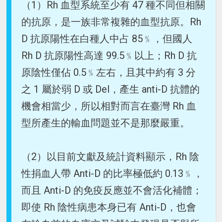
（1）Rh 血型系統至少有 47 種不同但相關
的抗原，是一族非常複雜的血型抗原。Rh
D 抗原陽性在白種人中占 85﹪，但國人
Rh D 抗原陽性高達 99.5﹪以上；Rh D 抗
原陰性僅佔 0.5﹪左右，且其中約有 3 分
之 1 屬於弱 D 或 Del，產生 anti-D 抗體的
機會相當少，所以相對而言在臺灣 Rh 血
型所產生的輸血問題並不是那麼嚴重。
（2）以目前文獻及統計資料顯示，Rh 陰
性捐血人帶 Anti-D 的比率極低約 0.13﹪，
而且 Anti-D 的免疫反應並不會活化補體；
即使 Rh 陰性病患本身已有 Anti-D，也會