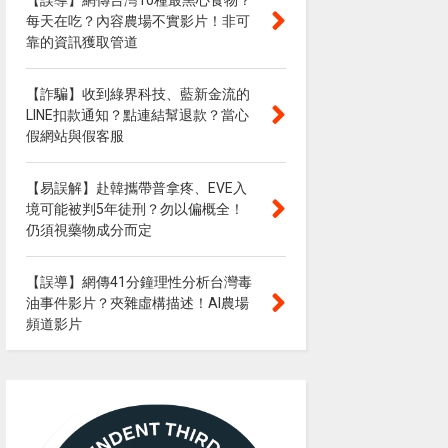
【誤導】網傳台灣10種最黑心食物？
每天在吃？內容農場不實影片！非可
靠的資訊獲取管道
【詐騙】收到綠界科技、藍新金流的
LINE扣款通知？點連結幫退款？當心
假網站與假客服
【易誤解】赴韓攜帶普拿疼、EVE入
境可能被判5年徒刑？勿以偏概全！
仍須視藥物成分而定
【誤導】網傳41分鐘理性分析台灣毒
油事件影片？夾雜虛構描述！AI農場
頻道影片