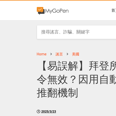
首
Home
謠言
美國
【易誤解】拜登
令無效？因用自
推翻機制
2025/3/23