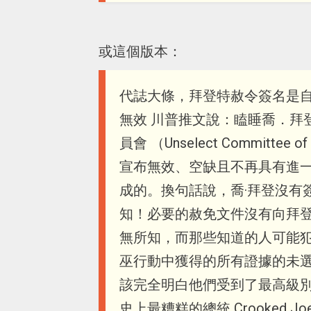
或這個版本：
代誌大條，拜登特赦令簽名是自動
無效 川普推文說：瞌睡喬．拜登 （S
員會 （Unselect Committee 
宣布無效、空缺且不再具有進一步
成的。換句話說，喬·拜登沒有
知！必要的赦免文件沒有向拜
無所知，而那些知道的人可能
巫行動中獲得的所有證據的未
該完全明白他們受到了最高級
史上最糟糕的總統 Crooked 