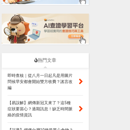
熱門文章
即時查核｜從八月一日起凡是用圖片
問候早安都會開始雙方收費？謠言改
編
【易誤解】網傳新冠又來了？這5種
症狀要當心？過期訊息！缺乏時間脈
絡的疫情資訊