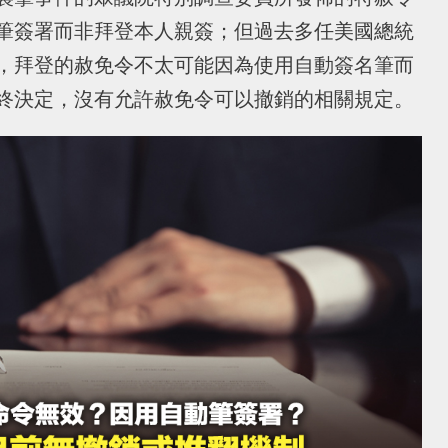
筆簽署而非拜登本人親簽；但過去多任美國總統
，拜登的赦免令不太可能因為使用自動簽名筆而
終決定，沒有允許赦免令可以撤銷的相關規定。