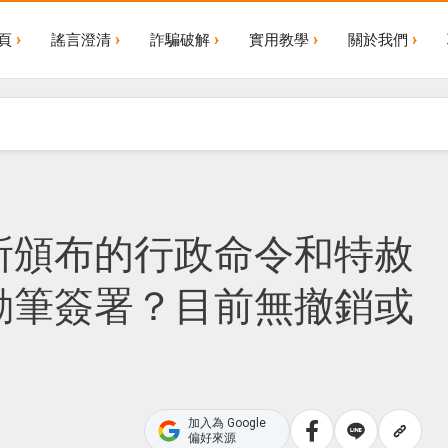
頁
謠言澄清
詐騙破解
實用教學
關於我們
所頒布的行政命令和特赦
動筆簽署？目前無撤銷或
加入為 Google
偏好來源