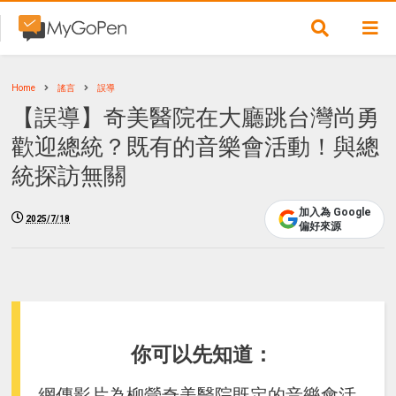
Home
謠言
誤導
【誤導】奇美醫院在大廳跳台灣尚勇
歡迎總統？既有的音樂會活動！與總
統探訪無關
加入為 Google
2025/7/18
偏好來源
你可以先知道：
網傳影片為柳營奇美醫院既定的音樂會活