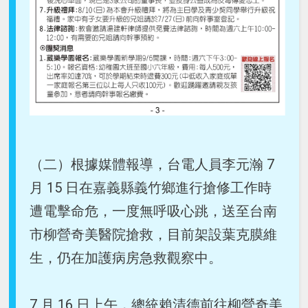
（二）根據媒體報導，台電人員李元瀚 7
月 15 日在嘉義縣義竹鄉進行搶修工作時
遭電擊命危，一度無呼吸心跳，送至台南
市柳營奇美醫院搶救，目前架設葉克膜維
生，仍在加護病房急救觀察中。
7 月 16 日上午，總統賴清德前往柳營奇美