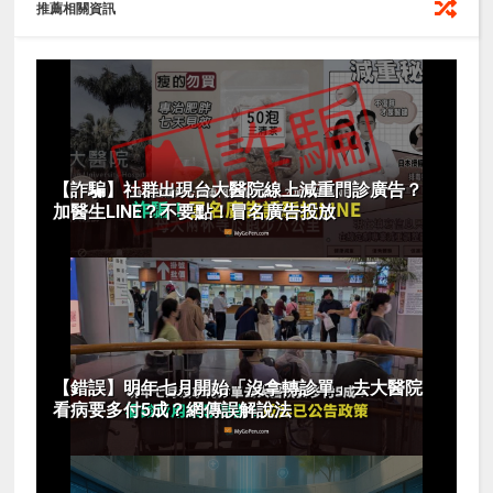
推薦相關資訊
【詐騙】社群出現台大醫院線上減重門診廣告？
加醫生LINE？不要點！冒名廣告投放
【錯誤】明年七月開始「沒拿轉診單」去大醫院
看病要多付5成？網傳誤解說法