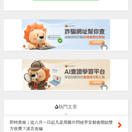
熱門文章
即時查核｜從八月一日起凡是用圖片問候早安都會開始雙
方收費？謠言改編