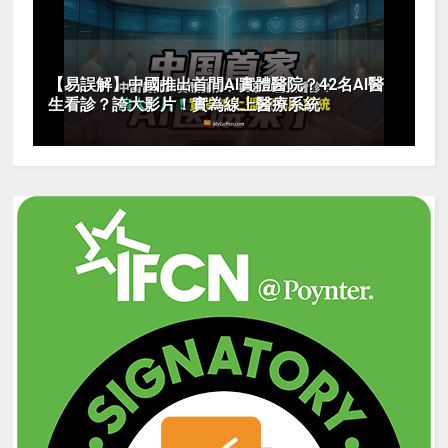
【易誤解】中國推出首間AI實體醫院？42名AI醫
生看診？誇大影片！實為線上醫療系統