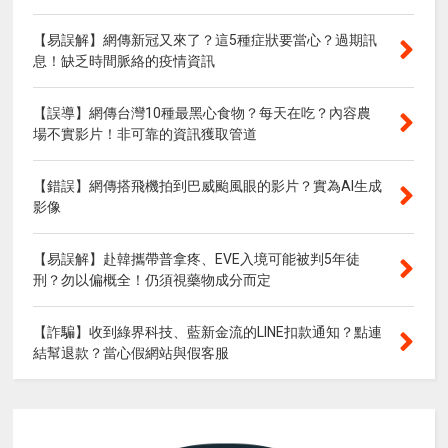
【易誤解】網傳新冠又來了？這5種症狀要當心？過期訊
息！缺乏時間脈絡的疫情資訊
【誤導】網傳台灣10種最黑心食物？每天在吃？內容農
場不實影片！非可靠的資訊獲取管道
【錯誤】網傳搭飛機拍到巴威颱風眼的影片？實為AI生成
影像
【易誤解】赴韓攜帶普拿疼、EVE入境可能被判5年徒
刑？勿以偏概全！仍須視藥物成分而定
【詐騙】收到綠界科技、藍新金流的LINE扣款通知？點連
結幫退款？當心假網站與假客服