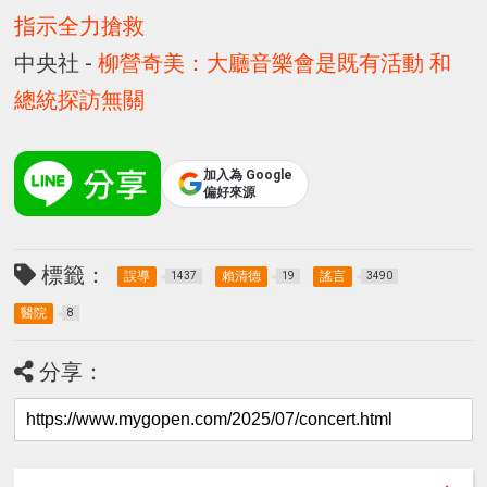
指示全力搶救
中央社 -
柳營奇美：大廳音樂會是既有活動 和
總統探訪無關
加入為 Google
偏好來源
標籤：
誤導
賴清德
謠言
1437
19
3490
醫院
8
分享：