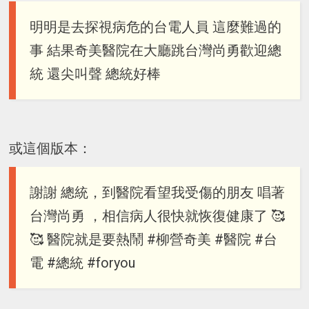
明明是去探視病危的台電人員 這麼難過的
事 結果奇美醫院在大廳跳台灣尚勇歡迎總
統 還尖叫聲 總統好棒
或這個版本：
謝謝 總統，到醫院看望我受傷的朋友 唱著
台灣尚勇 ，相信病人很快就恢復健康了 🥰
🥰 醫院就是要熱鬧 #柳營奇美 #醫院 #台
電 #總統 #foryou