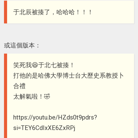
于北辰被揍了，哈哈哈！！！
或這個版本：
笑死我😆于北七被揍！
打他的是哈佛大學博士台大歷史系教授卜
合禮
太解氣啦！🤣
https://youtu.be/HZds0t9pdrs?
si=TEY6CdIxXE6ZxRPj