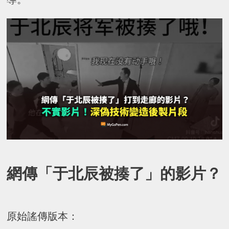
網傳「于北辰被揍了」的影片？
原始謠傳版本：