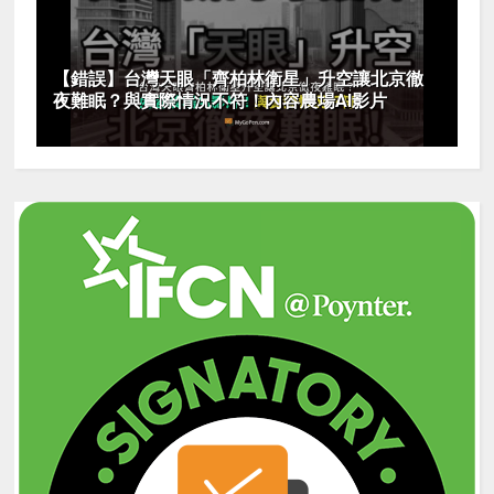
【錯誤】台灣天眼「齊柏林衛星」升空讓北京徹
夜難眠？與實際情況不符！內容農場AI影片