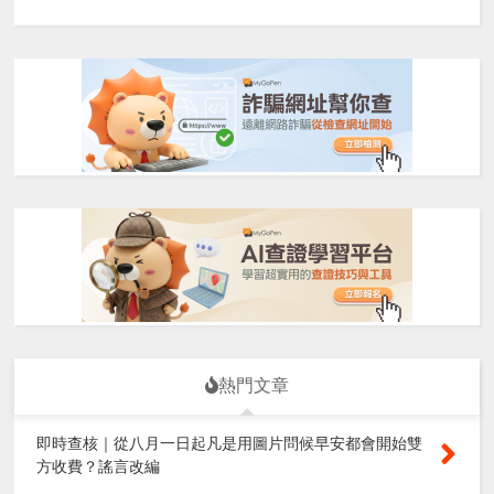
熱門文章
即時查核｜從八月一日起凡是用圖片問候早安都會開始雙
方收費？謠言改編