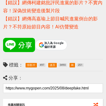
【錯誤】網傳柯建銘批評民進黨的影片？不實內
容！深偽技術變造後製片段
【錯誤】網傳高嘉瑜上節目喊民進黨倒台的影
片？不符原始節目內容！AI仿聲變造
加入為 Google
偏好來源
標籤：
假影片
謠言
AI
497
3490
251
分享：
推薦相關資訊