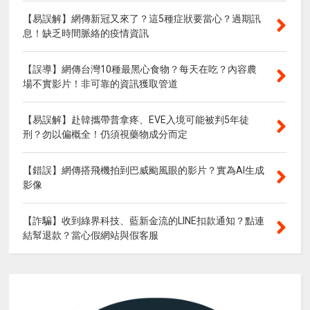
【易誤解】網傳新冠又來了？這5種症狀要當心？過期訊
息！缺乏時間脈絡的疫情資訊
【誤導】網傳台灣10種最黑心食物？每天在吃？內容農
場不實影片！非可靠的資訊獲取管道
【易誤解】赴韓攜帶普拿疼、EVE入境可能被判5年徒
刑？勿以偏概全！仍須視藥物成分而定
【錯誤】網傳搭飛機拍到巴威颱風眼的影片？實為AI生成
影像
【詐騙】收到綠界科技、藍新金流的LINE扣款通知？點連
結幫退款？當心假網站與假客服