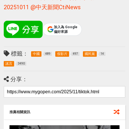
20251011 ‪@中天新聞CtiNews‬
加入為 Google
偏好來源
標籤：
中國
假影片
國民黨
489
497
14
謠言
3490
分享：
推薦相關資訊