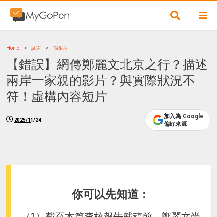
Home
謠言
假影片
【錯誤】網傳鄭麗文北京之行？描述
兩岸一家親的影片？與實際狀況不
符！虛構內容短片
加入為 Google
2025/11/24
偏好來源
你可以先知道：
（1）截至本篇查核報告截稿前，鄭麗文尚