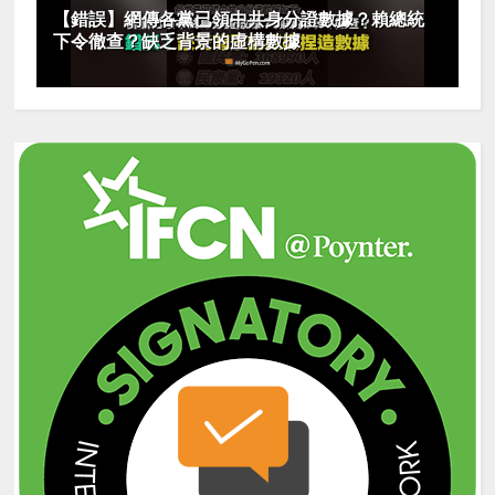
【錯誤】網傳各黨已領中共身分證數據？賴總統
下令徹查？缺乏背景的虛構數據