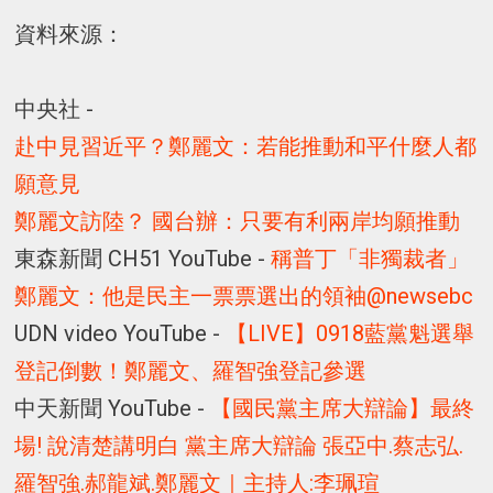
資料來源：
中央社 -
赴中見習近平？鄭麗文：若能推動和平什麼人都
願意見
鄭麗文訪陸？ 國台辦：只要有利兩岸均願推動
東森新聞 CH51 YouTube -
稱普丁「非獨裁者」
鄭麗文：他是民主一票票選出的領袖‪@newsebc‬
UDN video YouTube -
【LIVE】0918藍黨魁選舉
登記倒數！鄭麗文、羅智強登記參選
中天新聞 YouTube -
【國民黨主席大辯論】最終
場! 說清楚講明白 黨主席大辯論 張亞中.蔡志弘.
羅智強.郝龍斌.鄭麗文｜主持人:李珮瑄