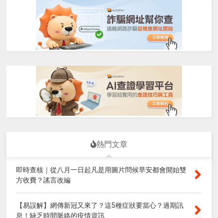
熱門文章
即時查核｜從八月一日起凡是用圖片問候早安都會開始雙
方收費？謠言改編
【易誤解】網傳新冠又來了？這5種症狀要當心？過期訊
息！缺乏時間脈絡的疫情資訊