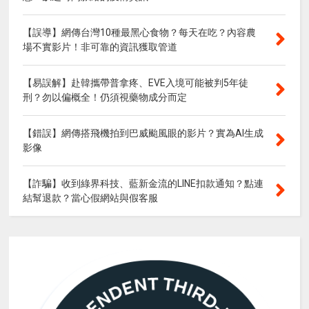
【誤導】網傳台灣10種最黑心食物？每天在吃？內容農
場不實影片！非可靠的資訊獲取管道
【易誤解】赴韓攜帶普拿疼、EVE入境可能被判5年徒
刑？勿以偏概全！仍須視藥物成分而定
【錯誤】網傳搭飛機拍到巴威颱風眼的影片？實為AI生成
影像
【詐騙】收到綠界科技、藍新金流的LINE扣款通知？點連
結幫退款？當心假網站與假客服