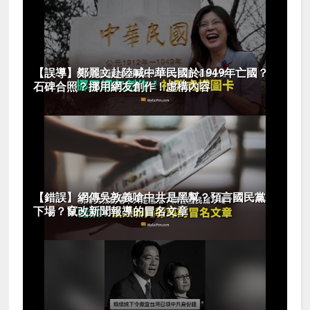
【誤導】鄭麗文赴陸喊中華民國於1949年亡國？
石碑合照？挪用網友創作！虛構內容
【錯誤】網傳吳敦義嗆中共是黑幫？預言國民黨
下場？竄改新聞報導的冒名文章