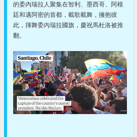
的委內瑞拉人聚集在智利、墨西哥、阿根
廷和邁阿密的首都，載歌載舞，擁抱彼
此，揮舞委內瑞拉國旗，慶祝馬杜洛被推
翻。