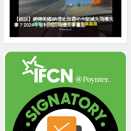
【錯誤】網傳美國LA雪上加霜？一架滅火飛機失
事？2024年智利消防飛機失事畫面