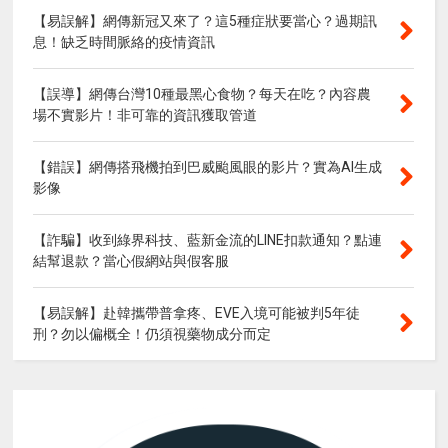
【易誤解】網傳新冠又來了？這5種症狀要當心？過期訊
息！缺乏時間脈絡的疫情資訊
【誤導】網傳台灣10種最黑心食物？每天在吃？內容農
場不實影片！非可靠的資訊獲取管道
【錯誤】網傳搭飛機拍到巴威颱風眼的影片？實為AI生成
影像
【詐騙】收到綠界科技、藍新金流的LINE扣款通知？點連
結幫退款？當心假網站與假客服
【易誤解】赴韓攜帶普拿疼、EVE入境可能被判5年徒
刑？勿以偏概全！仍須視藥物成分而定