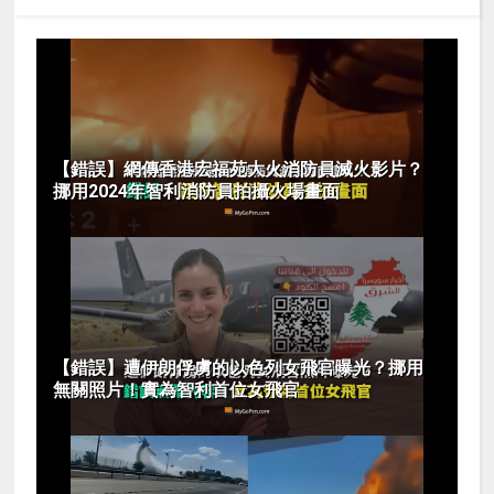
【錯誤】網傳香港宏福苑大火消防員滅火影片？
挪用2024年智利消防員拍攝火場畫面
【錯誤】遭伊朗俘虜的以色列女飛官曝光？挪用
無關照片！實為智利首位女飛官