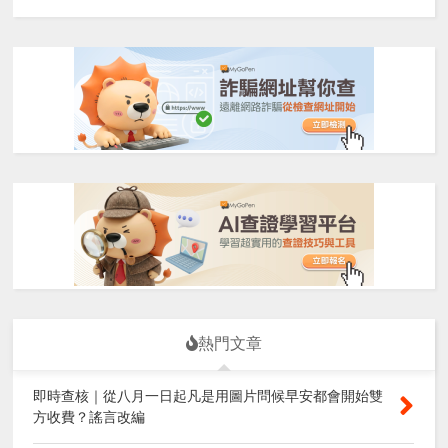
熱門文章
即時查核｜從八月一日起凡是用圖片問候早安都會開始雙
方收費？謠言改編