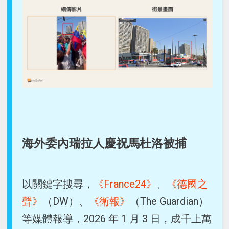
海外委內瑞拉人慶祝馬杜洛被捕
以關鍵字搜尋，
《France24》
、
《德國之
聲》
（DW）、
《衛報》
（The Guardian）
等媒體報導，2026 年 1 月 3 日，成千上萬