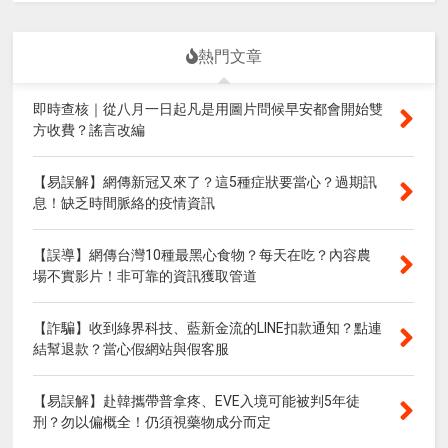
熱門文章
即時查核｜從八月一日起凡是用圖片問候早安都會開始雙
方收費？謠言改編
【易誤解】網傳新冠又來了？這5種症狀要當心？過期訊
息！缺乏時間脈絡的疫情資訊
【誤導】網傳台灣10種最黑心食物？每天在吃？內容農
場不實影片！非可靠的資訊獲取管道
【詐騙】收到綠界科技、藍新金流的LINE扣款通知？點連
結幫退款？當心假網站與假客服
【易誤解】赴韓攜帶普拿疼、EVE入境可能被判5年徒
刑？勿以偏概全！仍須視藥物成分而定