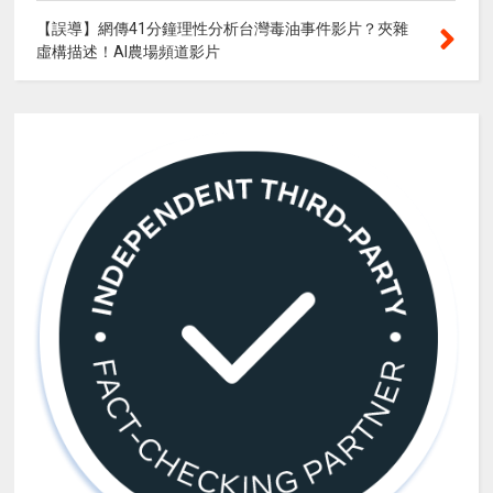
【誤導】網傳41分鐘理性分析台灣毒油事件影片？夾雜
虛構描述！AI農場頻道影片