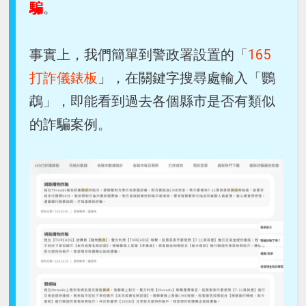
騙
。
事實上，我們簡單到警政署設置的「
165
打詐儀錶板
」，在關鍵字搜尋處輸入「鸚
鵡」，即能看到過去各個縣市是否有類似
的詐騙案例。