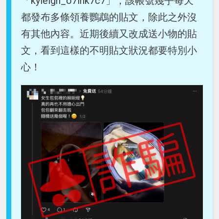
「kyleigh_o7lnk7c7」，該帳號幾乎每天
都發布多條領養鸚鵡的貼文，除此之外沒
有其他內容。近期後續又改成送小物的貼
文，看到這樣的不明貼文狀況都要特別小
心！