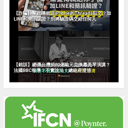
【詐騙】幫宣傳就送iPhone的Threads貼文？加
LINE和簡訊認證？別將驗證碼交給任何人
【錯誤】網傳台灣捐80億歐元交換蕭美琴演講？
法國BBC報導？不實說法！總統府澄清