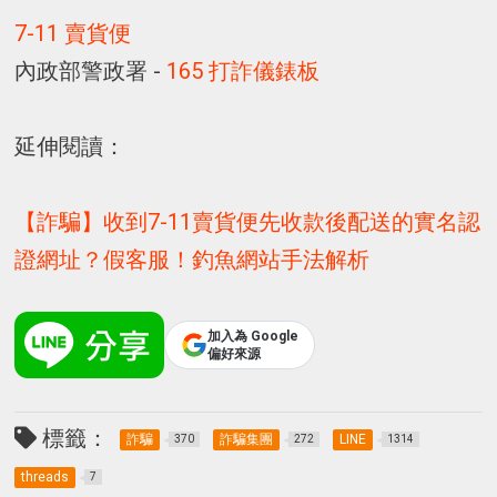
7-11 賣貨便
內政部警政署 -
165 打詐儀錶板
延伸閱讀：
【詐騙】收到7-11賣貨便先收款後配送的實名認
證網址？假客服！釣魚網站手法解析
加入為 Google
偏好來源
標籤：
詐騙
詐騙集團
LINE
370
272
1314
threads
7