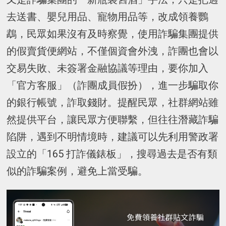
去送書、嬰兒用品、寵物用品等，改成領養鸚
鵡，民眾如果沒有及時察覺，使用詐騙集團提供
的假賣貨便網站，不僅個資會外洩，詐團也會以
交易失敗、未簽署金融協議等理由，要你加入
「官方客服」（詐團成員假扮），進一步騙取你
的銀行帳號，詐取錢財。提醒民眾，社群網站雖
然提供平台，讓民眾方便聯繫，但往往潛藏詐騙
陷阱，遇到不明情境時，建議可以先利用警政署
設立的「165 打詐儀錶板」，搜尋過去是否有類
似的詐騙案例，避免上當受騙。