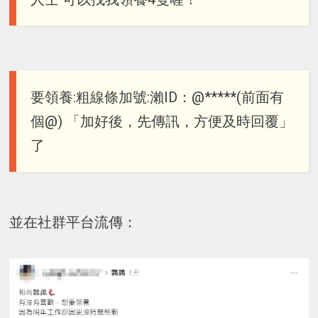
要領養:粗線條加號:瀨ID：@*****(前面有
個@) 「加好後，先傳訊，方便及時回覆」
了
並在社群平台流傳：