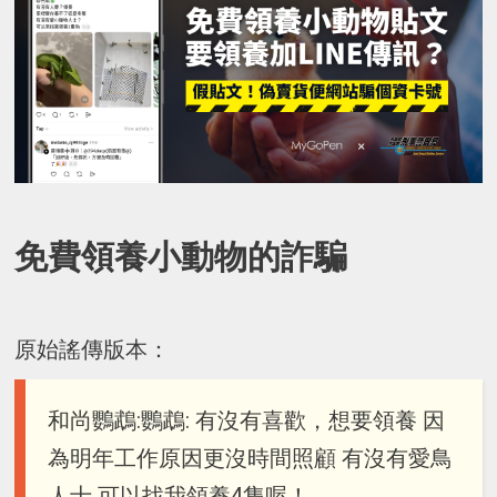
免費領養小動物的詐騙
原始謠傳版本：
和尚鸚鵡:鸚鵡: 有沒有喜歡，想要領養 因
為明年工作原因更沒時間照顧 有沒有愛鳥
人士 可以找我領養4隻喔！