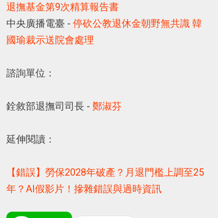
退撫基金第9次精算報告書
中央廣播電臺 -
停砍公教退休金朝野無共識 韓
國瑜裁示送院會處理
諮詢單位：
銓敘部退撫司司長 -
鄭淑芬
延伸閱讀：
【錯誤】勞保2028年破產？月退門檻上調至25
年？AI假影片！摻雜錯誤與過時資訊