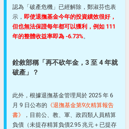
認為「破產危機」已經解除，鄭淑芬也表
示，
即使退撫基金今年的投資績效很好，
但也無法保證每年都可以獲利，例如 111
年的整體收益率即為 -6.73%
。
銓敘部稱「再不砍年金，3 至 4 年就
破產」？
此外，根據退撫基金管理局於 2025 年 6
月 9 日公布的
《退撫基金第9次精算報告
書》
，目前公、教、軍、政四類人員精算
負債（未提存精算負債2.95 兆元＋已提存