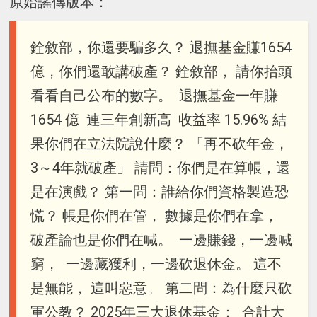
原始謠傳版本：
銓敘部，你還要騙多久？ 退撫基金賺1654
億，你們還敢講破產？ 銓敘部， 請你抬頭
看看自己公布的數字。 退撫基金一年賺
1654 億 連三年創新高 收益率 15.96% 結
果你們在立法院說什麼？ 「再不砍年金，
3～4年就破產」 請問：你們是在算帳，還
是在演戲？ 第一問：誰給你們資格製造恐
慌？ 帳是你們在管， 數據是你們在拿，
破產論也是你們在喊。 一邊賺錢，一邊喊
窮， 一邊藏獲利，一邊砍退休金。 這不
是無能， 這叫惡意。 第二問：為什麼只砍
軍公教？ 2025年三大退休基金： 合計大