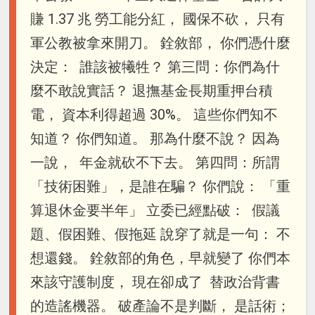
賺 1.37 兆 勞工能分紅， 國保不砍， 只有
軍公教被拿來開刀。 銓敘部， 你們憑什麼
決定： 誰該被犧牲？ 第三問：你們為什
麼不敢說實話？ 退撫基金長期重押台積
電， 資本利得超過 30%。 這些你們知不
知道？ 你們知道。 那為什麼不說？ 因為
一說， 年金就砍不下去。 第四問：所謂
「技術困難」，是誰在騙？ 你們說： 「重
算退休金要半年」 立委已經點破： 假議
題、假困難、假拖延 說穿了就是一句： 不
想還錢。 銓敘部的角色，早就變了 你們本
來該守護制度， 現在卻成了 替政治背書
的造謠機器。 破產論不是判斷， 是話術；