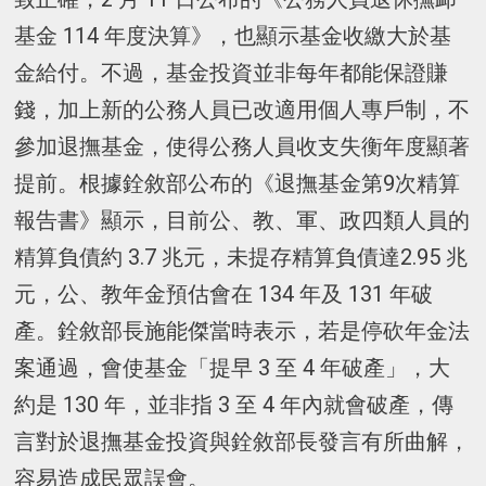
基金 114 年度決算》，也顯示基金收繳大於基
金給付。不過，基金投資並非每年都能保證賺
錢，加上新的公務人員已改適用個人專戶制，不
參加退撫基金，使得公務人員收支失衡年度顯著
提前。根據銓敘部公布的《退撫基金第9次精算
報告書》顯示，目前公、教、軍、政四類人員的
精算負債約 3.7 兆元，未提存精算負債達2.95 兆
元，公、教年金預估會在 134 年及 131 年破
產。銓敘部長施能傑當時表示，若是停砍年金法
案通過，會使基金「提早 3 至 4 年破產」，大
約是 130 年，並非指 3 至 4 年內就會破產，傳
言對於退撫基金投資與銓敘部長發言有所曲解，
容易造成民眾誤會。