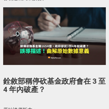
銓敘部稱停砍基金政府會在 3 至
4 年內破產？