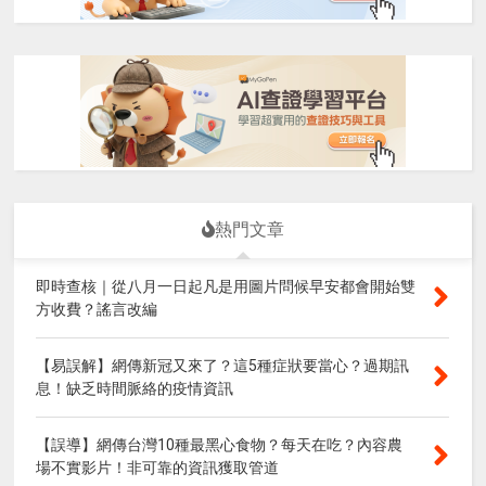
熱門文章
即時查核｜從八月一日起凡是用圖片問候早安都會開始雙
方收費？謠言改編
【易誤解】網傳新冠又來了？這5種症狀要當心？過期訊
息！缺乏時間脈絡的疫情資訊
【誤導】網傳台灣10種最黑心食物？每天在吃？內容農
場不實影片！非可靠的資訊獲取管道