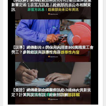
【易誤解】網傳銓敘部將於6月9日發出退休金重
新審定函？非官方訊息！銓敘部尚未公布相關資
訊
【誤導】網傳影片：勞保局大清查300萬職業工會
勞工？參雜錯誤與誤導性內容
【查證】網傳最新全國警察訊息？退休人員新規
定？計算與說法有誤！銓敘部詳解