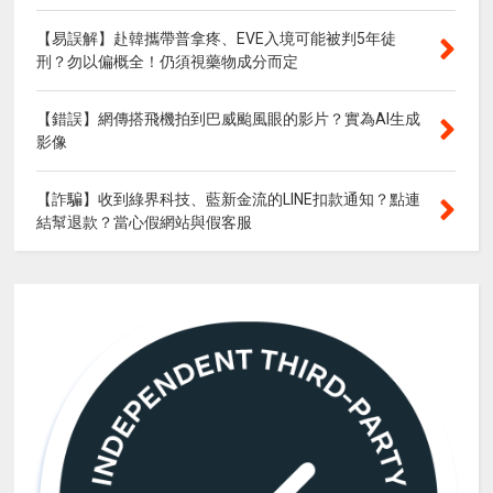
【易誤解】赴韓攜帶普拿疼、EVE入境可能被判5年徒
刑？勿以偏概全！仍須視藥物成分而定
【錯誤】網傳搭飛機拍到巴威颱風眼的影片？實為AI生成
影像
【詐騙】收到綠界科技、藍新金流的LINE扣款通知？點連
結幫退款？當心假網站與假客服