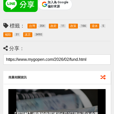
加入為 Google
偏好來源
標籤：
台灣
政府
政策
退休
354
11
166
5
補助
謠言
31
3490
分享：
推薦相關資訊