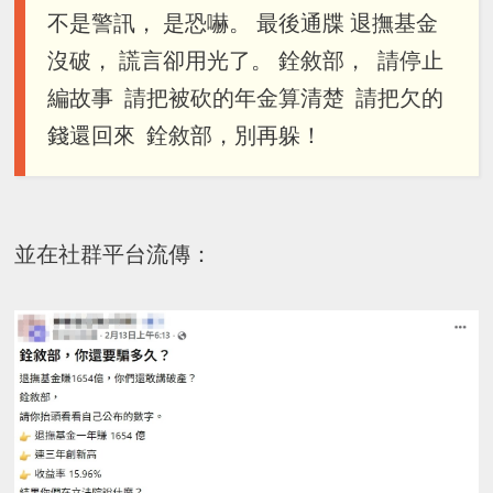
不是警訊， 是恐嚇。 最後通牒 退撫基金
沒破， 謊言卻用光了。 銓敘部， 請停止
編故事 請把被砍的年金算清楚 請把欠的
錢還回來 銓敘部，別再躲！
並在社群平台流傳：