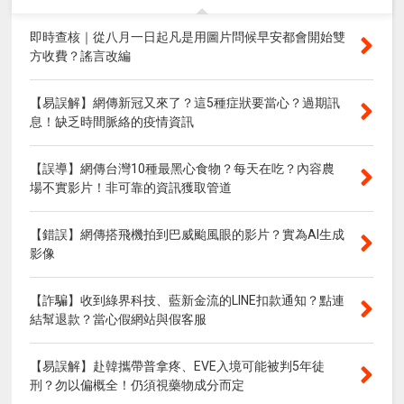
即時查核｜從八月一日起凡是用圖片問候早安都會開始雙
方收費？謠言改編
【易誤解】網傳新冠又來了？這5種症狀要當心？過期訊
息！缺乏時間脈絡的疫情資訊
【誤導】網傳台灣10種最黑心食物？每天在吃？內容農
場不實影片！非可靠的資訊獲取管道
【錯誤】網傳搭飛機拍到巴威颱風眼的影片？實為AI生成
影像
【詐騙】收到綠界科技、藍新金流的LINE扣款通知？點連
結幫退款？當心假網站與假客服
【易誤解】赴韓攜帶普拿疼、EVE入境可能被判5年徒
刑？勿以偏概全！仍須視藥物成分而定