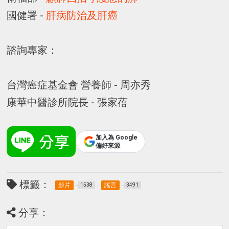
國健署 -
肝病防治及肝癌
諮詢專家：
台灣癌症基金會 營養師 - 周亦秀
康華中醫診所院長 - 張家蓓
加入為 Google
偏好來源
標籤：
影片
謠言
1538
3491
分享：