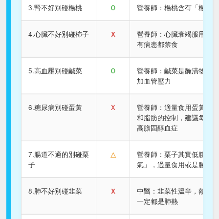
3.腎不好別碰楊桃
Ｏ
營養師：楊桃含有「楊桃
4.心臟不好別碰柿子
X
營養師：心臟衰竭服用特
有病患都禁食
5.高血壓別碰鹹菜
Ｏ
營養師：鹹菜是醃漬物、
加血管壓力
6.糖尿病別碰蛋黃
Ｘ
營養師：適量食用蛋黃對
和脂肪的控制，建議每日 
高膽固醇血症
7.腸道不適的別碰栗
△
營養師：栗子其實低腹敏
子
氣」，過量食用或是腸胃
8.肺不好別碰韭菜
X
中醫：韭菜性溫辛，熱咳
一定都是肺熱