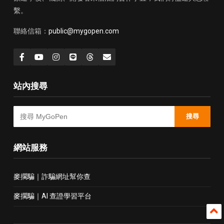
繫。
聯絡信箱：
public@mygopen.com
站內搜尋
搜尋
網站服務
麥擱騙｜詐騙網址幫你查
麥擱騙｜AI 查證學習平台