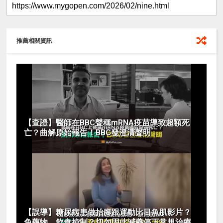
推薦相關資訊
【查證】醫師在BBC聲稱mRNA疫苗導致超額死
亡？曲解原始報告！BBC發澄清聲明
【誤導】糖尿病患做抬腳跟運動比目魚肌影片？
免藥物、飲食控制？切勿因此減藥停下常規治療