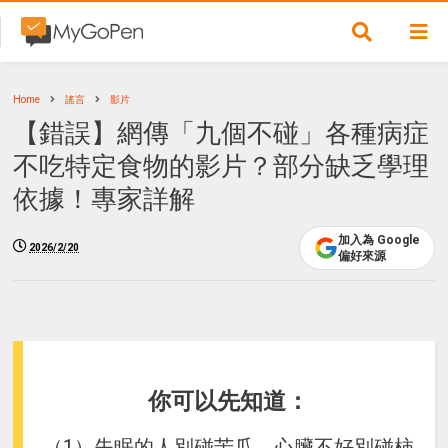
Home
謠言
影片
【錯誤】網傳「九個不碰」各種病症
不吃特定食物的影片？部分缺乏學理
依據！專家詳解
加入為 Google
2026/2/20
偏好來源
你可以先知道：
（1）失眠的人別碰苦瓜、心臟不好別碰柿