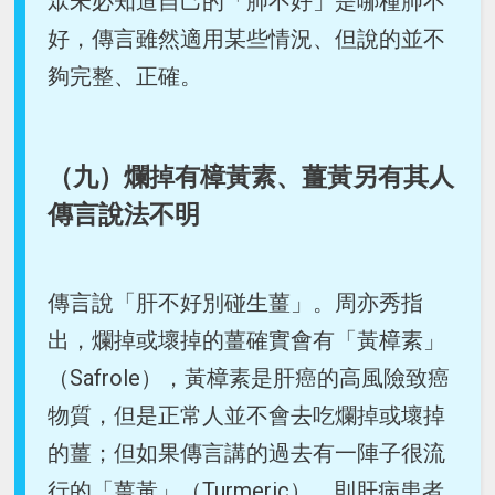
眾未必知道自己的「肺不好」是哪種肺不
好，傳言雖然適用某些情況、但說的並不
夠完整、正確。
（九）爛掉有樟黃素、薑黃另有其人
傳言說法不明
傳言說「肝不好別碰生薑」。周亦秀指
出，爛掉或壞掉的薑確實會有「黃樟素」
（Safrole），黃樟素是肝癌的高風險致癌
物質，但是正常人並不會去吃爛掉或壞掉
的薑；但如果傳言講的過去有一陣子很流
行的「薑黃」（Turmeric），則肝病患者