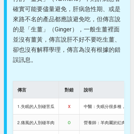
確實可能要儘量避免，肝病急性期、或是
來路不名的產品都應該避免吃，但傳言說
的是「生薑」（Ginger），一般生薑裡面
並沒有薑黃，傳言說肝不好不要吃生薑、
卻也沒有解釋學理，傳言為沒有根據的錯
誤訊息。
傳言
對錯
說明
1.失眠的人別碰苦瓜
X
中醫：失眠分很多種，有
2.痛風的人別碰羊肉
Ｏ
營養師：羊肉屬於紅肉，