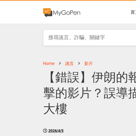
首
Home
謠言
影片
【錯誤】伊朗的
擊的影片？誤導
大樓
2026/4/5