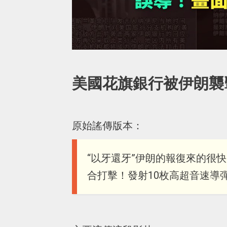
美國花旗銀行被伊朗襲
原始謠傳版本：
“以牙還牙”伊朗的報復來的很
合打擊！發射10枚高超音速導彈