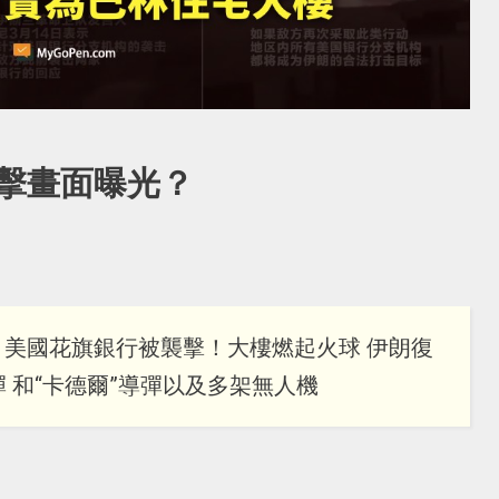
擊畫面曝光？
快 美國花旗銀行被襲擊！大樓燃起火球 伊朗復
 和“卡德爾”導彈以及多架無人機