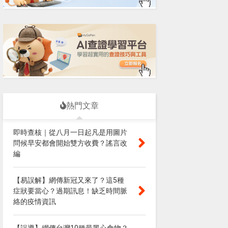
熱門文章
即時查核｜從八月一日起凡是用圖片
問候早安都會開始雙方收費？謠言改
編
【易誤解】網傳新冠又來了？這5種
症狀要當心？過期訊息！缺乏時間脈
絡的疫情資訊