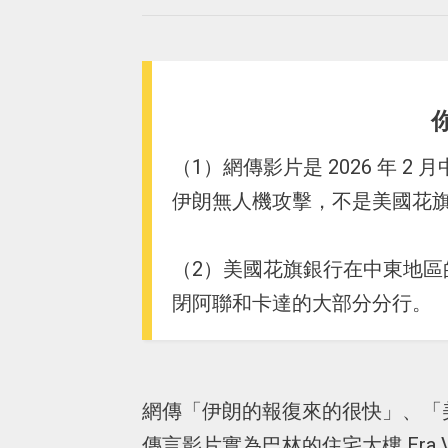
（1）網傳影片是 2026 年 2 月
伊朗無人機攻擊，不是美國花
（2）美國花旗銀行在中東地
閉阿聯和卡達的大部分分行。
網傳「伊朗的報復來的很快」、「
傳言影片實為巴林的住宅大樓 Era V