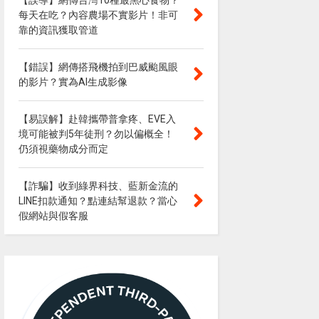
【誤導】網傳台灣10種最黑心食物？
每天在吃？內容農場不實影片！非可
靠的資訊獲取管道
【錯誤】網傳搭飛機拍到巴威颱風眼
的影片？實為AI生成影像
【易誤解】赴韓攜帶普拿疼、EVE入
境可能被判5年徒刑？勿以偏概全！
仍須視藥物成分而定
【詐騙】收到綠界科技、藍新金流的
LINE扣款通知？點連結幫退款？當心
假網站與假客服