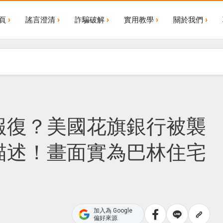
頁
謠言澄清
詐騙破解
實用教學
關於我們
報復？美國花旗銀行被襲
描述！畫面實為巴林住宅
加入為 Google
偏好來源