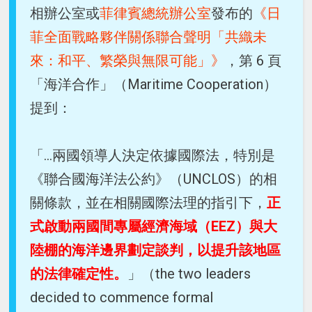
相辦公室或
菲律賓總統辦公室
發布的
《日
菲全面戰略夥伴關係聯合聲明「共織未
來：和平、繁榮與無限可能」》
，第 6 頁
「海洋合作」（Maritime Cooperation）
提到：
「...兩國領導人決定依據國際法，特別是
《聯合國海洋法公約》（UNCLOS）的相
關條款，並在相關國際法理的指引下，
正
式啟動兩國間專屬經濟海域（EEZ）與大
陸棚的海洋邊界劃定談判，以提升該地區
的法律確定性。
」（the two leaders
decided to commence formal