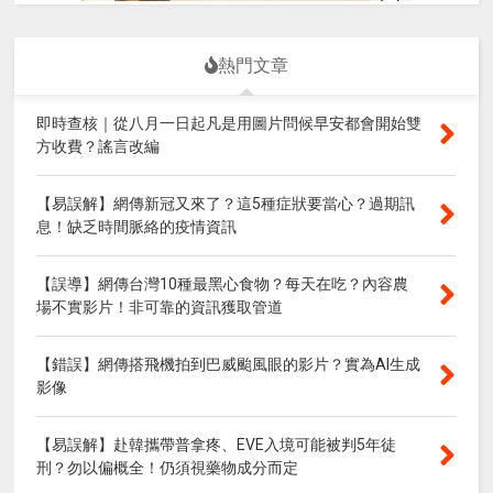
熱門文章
即時查核｜從八月一日起凡是用圖片問候早安都會開始雙
方收費？謠言改編
【易誤解】網傳新冠又來了？這5種症狀要當心？過期訊
息！缺乏時間脈絡的疫情資訊
【誤導】網傳台灣10種最黑心食物？每天在吃？內容農
場不實影片！非可靠的資訊獲取管道
【錯誤】網傳搭飛機拍到巴威颱風眼的影片？實為AI生成
影像
【易誤解】赴韓攜帶普拿疼、EVE入境可能被判5年徒
刑？勿以偏概全！仍須視藥物成分而定