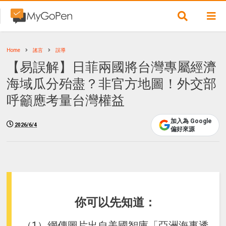
Home
謠言
誤導
【易誤解】日菲兩國將台灣專屬經濟
海域瓜分殆盡？非官方地圖！外交部
呼籲應考量台灣權益
加入為 Google
2026/6/4
偏好來源
你可以先知道：
（1）網傳圖片出自美國智庫「亞洲海事透