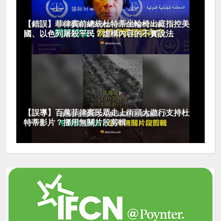
【錯誤】菲律賓前總統杜特蒂坐輪椅出庭指控美
國、以色列屠殺平民？虛構內容的不實說法
【誤導】百萬菲律賓民眾走上街頭大遊行支持杜
特蒂影片？挪用無關片段剪輯