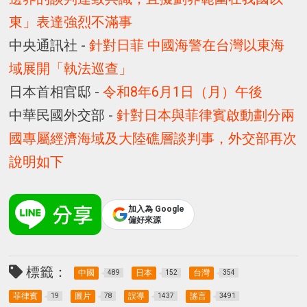
東」表達強烈不滿事
中央通訊社 -
針對日菲 中國海警在台灣以東海
域展開「執法巡查」
日本首相官邸 -
令和8年6月1日（月）午後
中華民國外交部 -
針對日本與菲律賓啟動劃分兩
國專屬經濟海域及大陸礁層談判事，外交部再次
說明如下
加入為 Google
偏好來源
標籤：
中國
日本
台灣
489
152
354
菲律賓
圖片
誤導
謠言
19
78
1437
3491