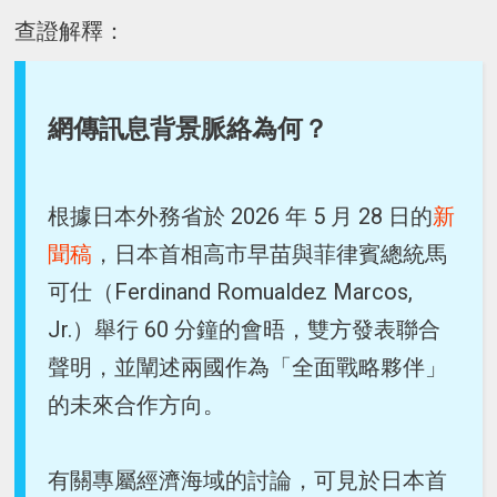
查證解釋：
網傳訊息背景脈絡為何？
根據日本外務省於 2026 年 5 月 28 日的
新
聞稿
，日本首相高市早苗與菲律賓總統馬
可仕（Ferdinand Romualdez Marcos,
Jr.）舉行 60 分鐘的會晤，雙方發表聯合
聲明，並闡述兩國作為「全面戰略夥伴」
的未來合作方向。
有關專屬經濟海域的討論，可見於日本首