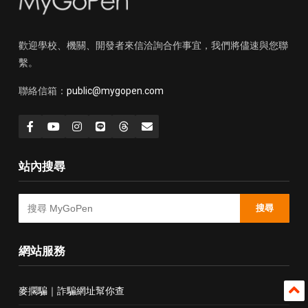
歡迎學校、機關、開發者來信洽詢合作事宜，我們將儘速與您聯
繫。
聯絡信箱：
public@mygopen.com
站內搜尋
搜尋
網站服務
麥擱騙｜詐騙網址幫你查