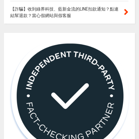
【詐騙】收到綠界科技、藍新金流的LINE扣款通知？點連
結幫退款？當心假網站與假客服