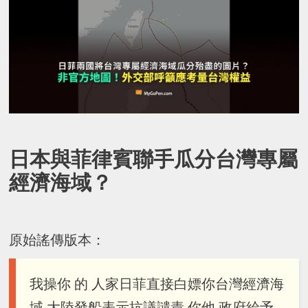
日本與菲律賓聯手瓜分台灣專屬
經濟海域？
原始謠傳版本：
我操你 的 人家日菲直接白嫖你台灣經濟海
域 大陸發船表示抗議譴責 你他 政府給予