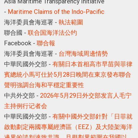
Asia Maritime Transparency Initiative
-
Maritime Claims of the Indo-Pacific
海洋委員會海巡署 -
執法範圍
聯合國 -
联合国海洋法公约
Facebook -
聯合報
海洋委員會海巡署 -
台灣海域周邊情勢
中華民國外交部 -
有關日本首相高市早苗與菲律
賓總統小馬可仕於5月28日晚間在東京發布聯合
聲明強調台海和平穩定重要性
中共外交部 -
2026年5月29日外交部发言人毛宁
主持例行记者会
中華民國外交部 -
有關中國外交部針對「日菲就
啟動劃定兩國專屬經濟區（EEZ）及大陸架海洋
邊界的談判達致共識，且擬劃界範圍在我國以