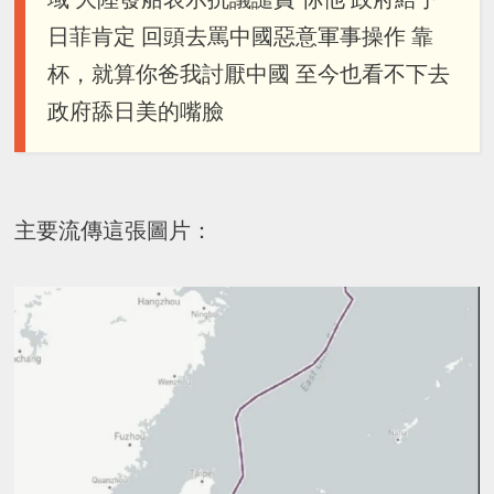
日菲肯定 回頭去罵中國惡意軍事操作 靠
杯，就算你爸我討厭中國 至今也看不下去
政府舔日美的嘴臉
主要流傳這張圖片：