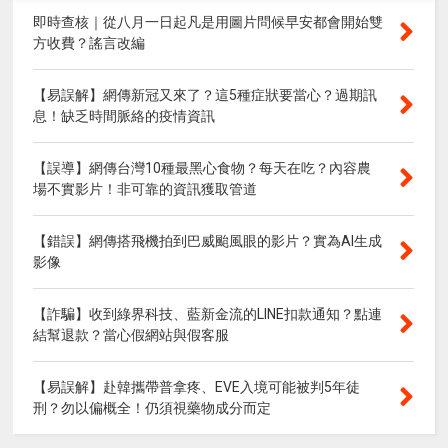
即時查核｜從八月一日起凡是用圖片問候早安都會開始雙
方收費？謠言改編
【易誤解】網傳新冠又來了？這5種症狀要當心？過期訊
息！缺乏時間脈絡的疫情資訊
【誤導】網傳台灣10種最黑心食物？每天在吃？內容農
場不實影片！非可靠的資訊獲取管道
【錯誤】網傳搭飛機拍到巴威颱風眼的影片？實為AI生成
影像
【詐騙】收到綠界科技、藍新金流的LINE扣款通知？點連
結幫退款？當心假網站與假客服
【易誤解】赴韓攜帶普拿疼、EVE入境可能被判5年徒
刑？勿以偏概全！仍須視藥物成分而定