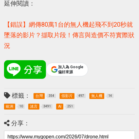
延伸閱讀：
【錯誤】網傳80萬1台的無人機起飛不到20秒就
墜落的影片？擷取片段！傳言與造價不符實際狀
況
加入為 Google
偏好來源
標籤：
台灣
假影片
無人機
354
497
14
歐洲
謠言
AI
10
3491
251
分享：