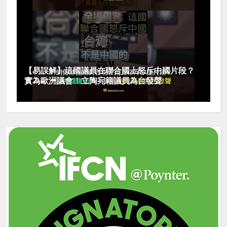
【易誤解】這國議員在聯合國上怒斥中國片段？
實為歐洲議會！立陶宛籍議員為台發聲