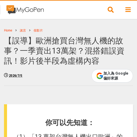
Home
謠言
假影片
【誤導】歐洲搶買台灣無人機的故
事？一季賣出13萬架？混搭錯誤資
訊！影片後半段為虛構內容
加入為 Google
2026/7/5
偏好來源
你可以先知道：
（1）「13 萬架台灣無人機出口歐洲」的