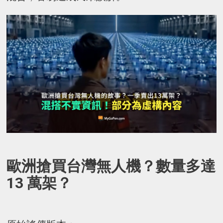
歐洲搶買台灣無人機？數量多達
13 萬架？