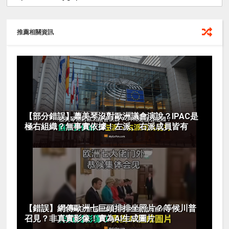
推薦相關資訊
【部分錯誤】蕭美琴沒對歐洲議會演說？IPAC是
極右組織？無事實依據！左派、右派成員皆有
【錯誤】網傳歐洲七巨頭排排坐照片？等候川普
召見？非真實影像！實為AI生成圖片