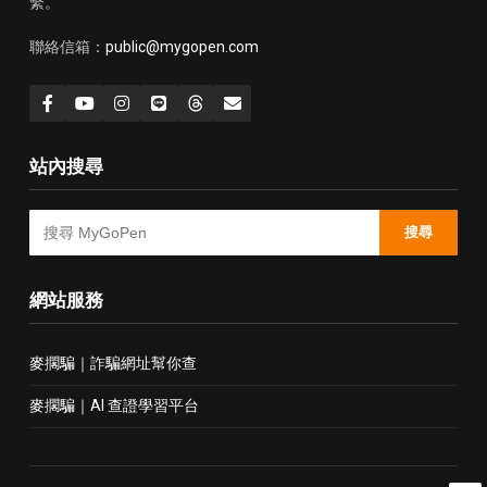
繫。
聯絡信箱：
public@mygopen.com
站內搜尋
搜尋
網站服務
麥擱騙｜詐騙網址幫你查
麥擱騙｜AI 查證學習平台