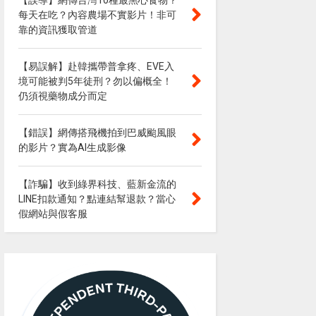
【誤導】網傳台灣10種最黑心食物？
每天在吃？內容農場不實影片！非可
靠的資訊獲取管道
【易誤解】赴韓攜帶普拿疼、EVE入
境可能被判5年徒刑？勿以偏概全！
仍須視藥物成分而定
【錯誤】網傳搭飛機拍到巴威颱風眼
的影片？實為AI生成影像
【詐騙】收到綠界科技、藍新金流的
LINE扣款通知？點連結幫退款？當心
假網站與假客服