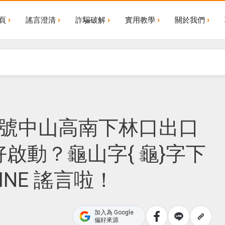
頁
謠言澄清
詐騙破解
實用教學
關於我們
1號中山高南下林口出口
啟動？龜山字{ 龜}字下
NE 謠言啦！
加入為 Google
偏好來源