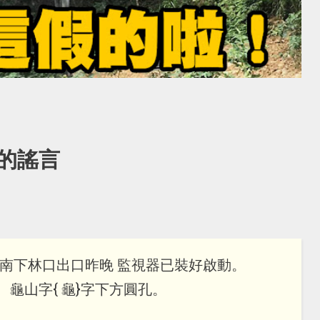
的謠言
高南下林口出口昨晚 監視器已裝好啟動。
 龜山字{ 龜}字下方圓孔。