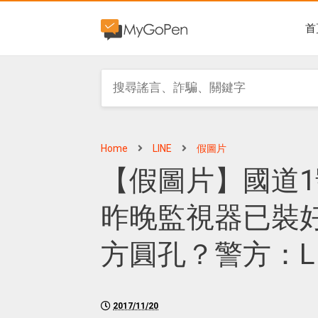
首
Home
LINE
假圖片
【假圖片】國道
昨晚監視器已裝好
方圓孔？警方：LI
2017/11/20