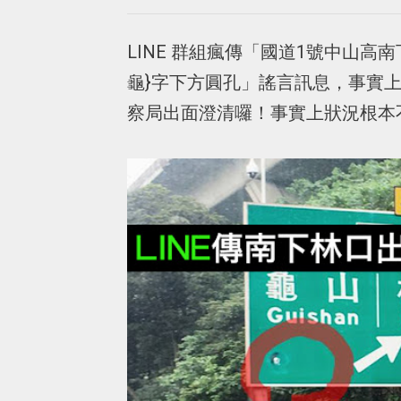
LINE 群組瘋傳「國道1號中山
龜}字下方圓孔」謠言訊息，事實
察局出面澄清囉！事實上狀況根本