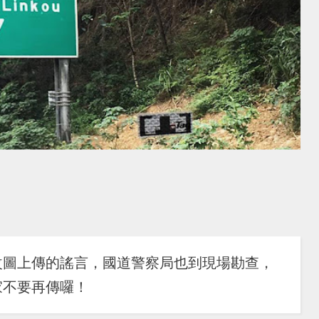
改圖上傳的謠言，國道警察局也到現場勘查，
家不要再傳囉！