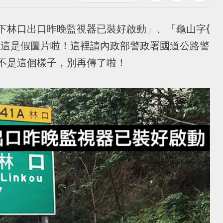
高南下林口出口昨晚監視器已裝好啟動」、「龜山字{
上這是假圖片啦！這裡請內政部警政署國道公路警
不是這個樣子，別再傳了啦！