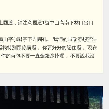
常上國道，請注意國道1號中山高南下林口出口
龜山字{ 龜}字下方圓孔。 我們的賊政府想辦法
喔我特別跟你講喔， 你要好好的記住喔， 現在
你的荷包不要一直金錢跑掉喔， 不要說我沒