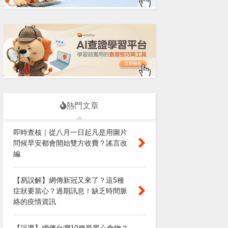
熱門文章
即時查核｜從八月一日起凡是用圖片
問候早安都會開始雙方收費？謠言改
編
【易誤解】網傳新冠又來了？這5種
症狀要當心？過期訊息！缺乏時間脈
絡的疫情資訊