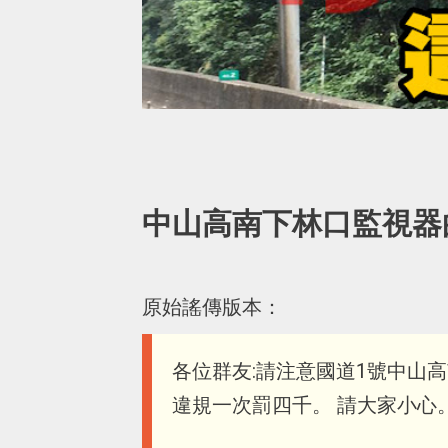
中山高南下林口監視器
原始謠傳版本：
各位群友:請注意國道1號中山
違規一次罰四千。 請大家小心。