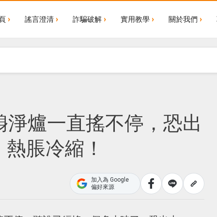
頁
謠言澄清
詐騙破解
實用教學
關於我們
鯤鯓淨爐一直搖不停，恐出
：熱脹冷縮！
加入為 Google
偏好來源