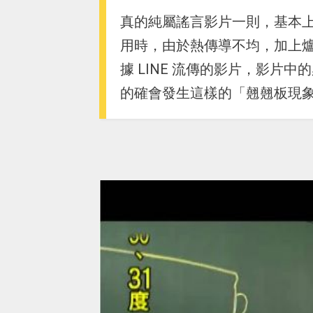
真的純屬謠言影片一則，基本
用時，由於熱傳導不均，加上
據 LINE 流傳的影片，影片
的確會發生這樣的「翹翹板現