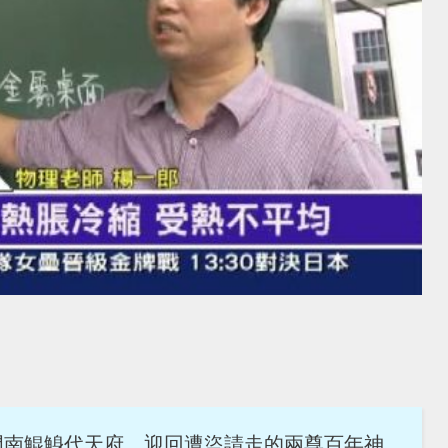
門南鯤鯓代天府，迎回遭盜請走的兩尊百年神