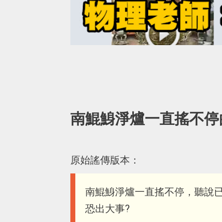
南鯤鯓淨爐一直搖不停
原始謠傳版本：
南鯤鯓淨爐一直搖不停，聽說
恐出大事?