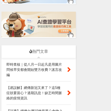
熱門文章
即時查核｜從八月一日起凡是用圖片
問候早安都會開始雙方收費？謠言改
編
【易誤解】網傳新冠又來了？這5種
症狀要當心？過期訊息！缺乏時間脈
絡的疫情資訊