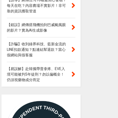
【誤導】網傳台灣10種最黑心食物？
每天在吃？內容農場不實影片！非可
靠的資訊獲取管道
【錯誤】網傳搭飛機拍到巴威颱風眼
的影片？實為AI生成影像
【詐騙】收到綠界科技、藍新金流的
LINE扣款通知？點連結幫退款？當心
假網站與假客服
【易誤解】赴韓攜帶普拿疼、EVE入
境可能被判5年徒刑？勿以偏概全！
仍須視藥物成分而定