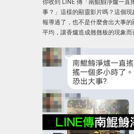
你收到 LINE 傳「南鯤鯓淨爐
事？」這樣的顯靈影片嗎？這個現
報導過了，也不是什麼會出大事的
平均，讓香爐造成翹翹板的現象而