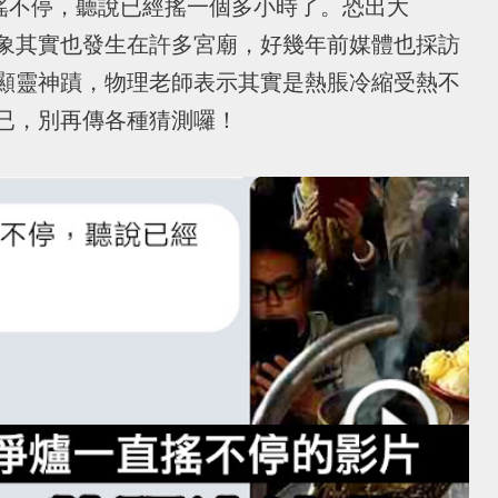
一直搖不停，聽說已經搖一個多小時了。恐出大
象其實也發生在許多宮廟，好幾年前媒體也採訪
顯靈神蹟，物理老師表示其實是熱脹冷縮受熱不
已，別再傳各種猜測囉！