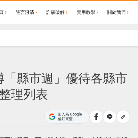
頁
謠言澄清
詐騙破解
實用教學
關於我們
博「縣市週」優待各縣市
期整理列表
加入為 Google
偏好來源