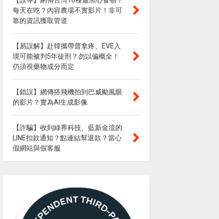
【誤導】網傳台灣10種最黑心食物？
每天在吃？內容農場不實影片！非可
靠的資訊獲取管道
【易誤解】赴韓攜帶普拿疼、EVE入
境可能被判5年徒刑？勿以偏概全！
仍須視藥物成分而定
【錯誤】網傳搭飛機拍到巴威颱風眼
的影片？實為AI生成影像
【詐騙】收到綠界科技、藍新金流的
LINE扣款通知？點連結幫退款？當心
假網站與假客服