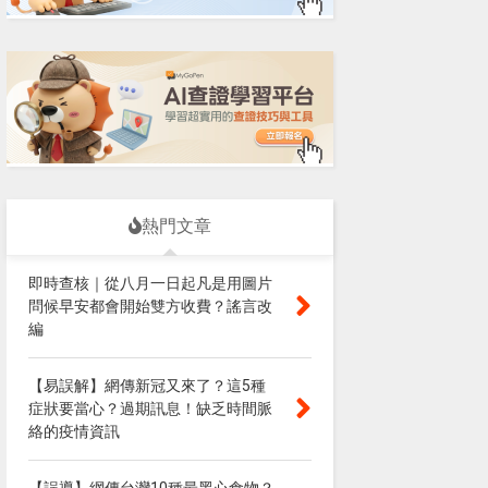
熱門文章
即時查核｜從八月一日起凡是用圖片
問候早安都會開始雙方收費？謠言改
編
【易誤解】網傳新冠又來了？這5種
症狀要當心？過期訊息！缺乏時間脈
絡的疫情資訊