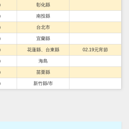
)
彰化縣
)
南投縣
)
台北市
)
宜蘭縣
)
花蓮縣、台東縣
02.19元宵節
)
海島
)
苗栗縣
)
新竹縣/市