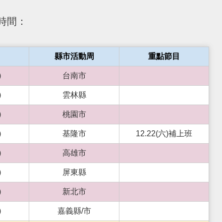
時間：
縣市活動周
重點節目
)
台南市
)
雲林縣
)
桃園市
)
基隆市
12.22(六)補上班
)
高雄市
)
屏東縣
)
新北市
)
嘉義縣/市