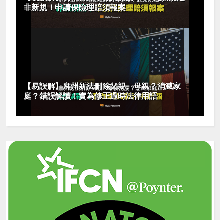
非新規！申請保險理賠須報案
【易誤解】麻州新法刪除父親、母親？消滅家
庭？錯誤解讀！實為修正過時法律用語