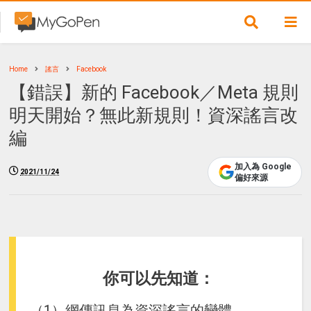
Home
謠言
Facebook
【錯誤】新的 Facebook／Meta 規則
明天開始？無此新規則！資深謠言改
編
加入為 Google
2021/11/24
偏好來源
你可以先知道：
（1）網傳訊息為資深謠言的變體，