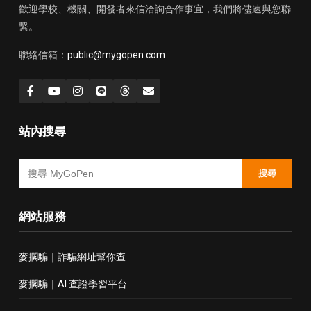
歡迎學校、機關、開發者來信洽詢合作事宜，我們將儘速與您聯
繫。
聯絡信箱：
public@mygopen.com
站內搜尋
搜尋
網站服務
麥擱騙｜詐騙網址幫你查
麥擱騙｜AI 查證學習平台