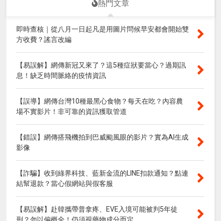
熱門文章
即時查核｜從八月一日起凡是用圖片問候早安都會開始雙
方收費？謠言改編
【易誤解】網傳新冠又來了？這5種症狀要當心？過期訊
息！缺乏時間脈絡的疫情資訊
【誤導】網傳台灣10種最黑心食物？每天在吃？內容農
場不實影片！非可靠的資訊獲取管道
【錯誤】網傳搭飛機拍到巴威颱風眼的影片？實為AI生成
影像
【詐騙】收到綠界科技、藍新金流的LINE扣款通知？點連
結幫退款？當心假網站與假客服
【易誤解】赴韓攜帶普拿疼、EVE入境可能被判5年徒
刑？勿以偏概全！仍須視藥物成分而定