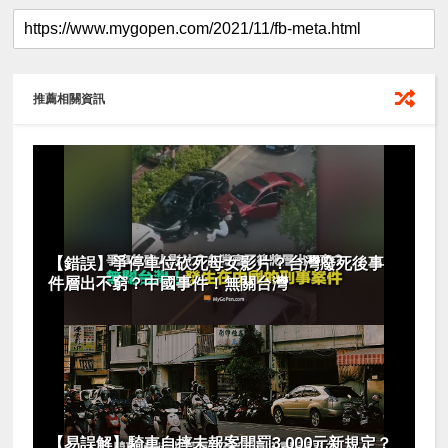
推薦相關資訊
【錯誤】爭停車位砍死母女影片？台灣廢死後事
件層出不窮？中國事件！無關台灣
【易誤解】騎車自摔未報案開罰3,000元新規定？