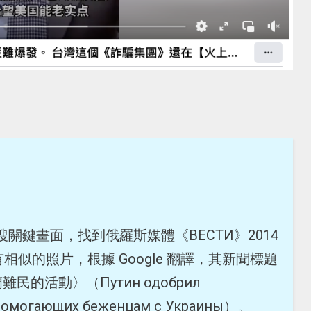
搜關鍵畫面，找到俄羅斯媒體《ВЕСТИ》2014
相似的照片，根據 Google 翻譯，其新聞標題
的活動〉（Путин одобрил
 помогающих беженцам с Украины）。