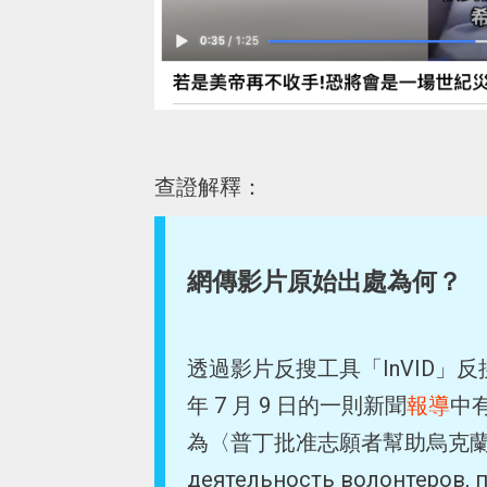
查證解釋：
網傳影片原始出處為何？
透過影片反搜工具「InVID」反
年 7 月 9 日的一則新聞
報導
中有
為〈普丁批准志願者幫助烏克蘭難民
деятельность волонтеров,