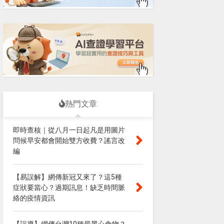
熱門文章
即時查核｜從八月一日起凡是用圖片
問候早安都會開始雙方收費？謠言改
編
【易誤解】網傳新冠又來了？這5種
症狀要當心？過期訊息！缺乏時間脈
絡的疫情資訊