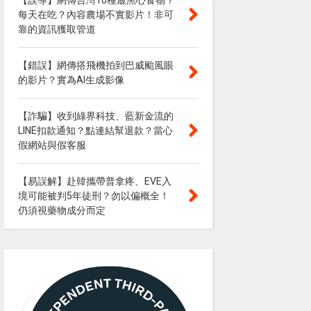
【誤導】網傳台灣10種最黑心食物？
每天在吃？內容農場不實影片！非可
靠的資訊獲取管道
【錯誤】網傳搭飛機拍到巴威颱風眼
的影片？實為AI生成影像
【詐騙】收到綠界科技、藍新金流的
LINE扣款通知？點連結幫退款？當心
假網站與假客服
【易誤解】赴韓攜帶普拿疼、EVE入
境可能被判5年徒刑？勿以偏概全！
仍須視藥物成分而定