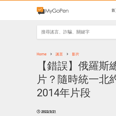
首
Home
謠言
影片
【錯誤】俄羅斯
片？隨時統一北
2014年片段
2022/3/21