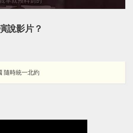
演說影片？
國 隨時統一北約