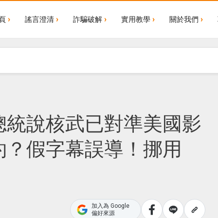
頁
謠言澄清
詐騙破解
實用教學
關於我們
總統說核武已對準美國影
約？假字幕誤導！挪用
加入為 Google
偏好來源