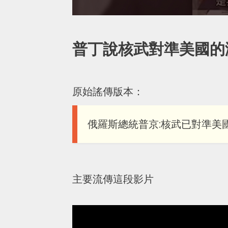
普丁說核武對準美國的
原始謠傳版本：
俄羅斯總統普京:核武已對準美
主要流傳這段影片