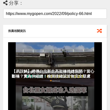
分享：
推薦相關資訊
【易誤解】網傳台北新生高架橋接縫裂開？當心
斷橋？實為伸縮縫！檢測後確認皆無安全疑慮