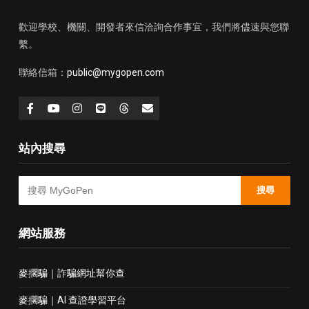
歡迎學校、機關、開發者來信洽詢合作事宜，我們將儘速與您聯
繫。
聯絡信箱：
public@mygopen.com
站內搜尋
搜尋
網站服務
麥擱騙｜詐騙網址幫你查
麥擱騙｜AI 查證學習平台