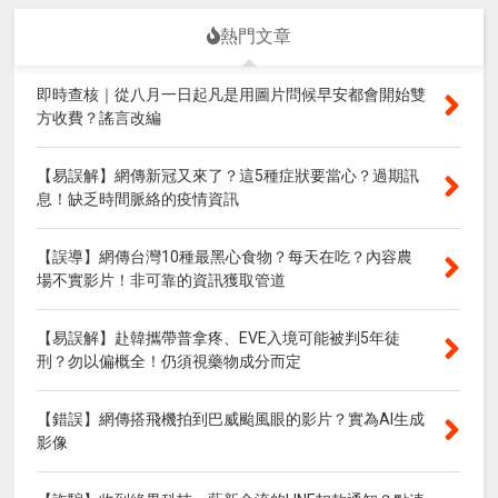
熱門文章
即時查核｜從八月一日起凡是用圖片問候早安都會開始雙
方收費？謠言改編
【易誤解】網傳新冠又來了？這5種症狀要當心？過期訊
息！缺乏時間脈絡的疫情資訊
【誤導】網傳台灣10種最黑心食物？每天在吃？內容農
場不實影片！非可靠的資訊獲取管道
【易誤解】赴韓攜帶普拿疼、EVE入境可能被判5年徒
刑？勿以偏概全！仍須視藥物成分而定
【錯誤】網傳搭飛機拍到巴威颱風眼的影片？實為AI生成
影像