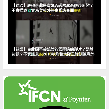
【錯誤】網傳台北黑女婿入選國軍？徵兵困難？
不實描述！實為官校外籍生受訪畫面
【錯誤】台北國軍英雄館的國軍演練影片？媒體
封鎖？不實訊息！2018年刑警大隊垂降訓練意外