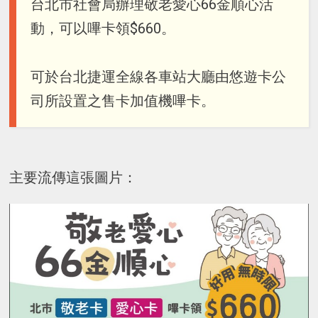
台北市社會局辦理敬老愛心66金順心活
動，可以嗶卡領$660。
可於台北捷運全線各車站大廳由悠遊卡公
司所設置之售卡加值機嗶卡。
主要流傳這張圖片：