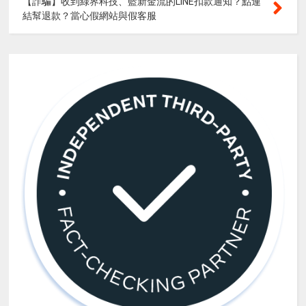
【詐騙】收到綠界科技、藍新金流的LINE扣款通知？點連
結幫退款？當心假網站與假客服