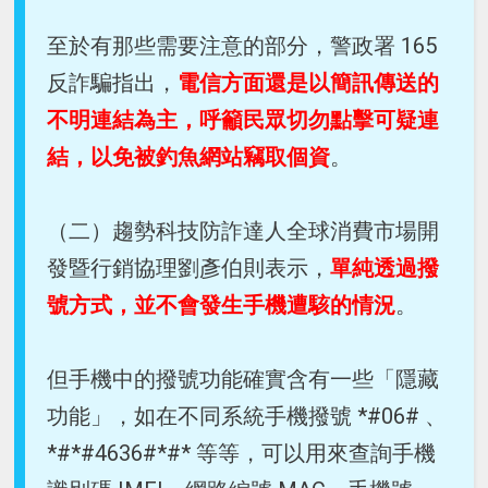
至於有那些需要注意的部分，警政署 165
反詐騙指出，
電信方面還是以簡訊傳送的
不明連結為主，呼籲民眾切勿點擊可疑連
結，以免被釣魚網站竊取個資
。
（二）趨勢科技防詐達人全球消費市場開
發暨行銷協理劉彥伯則表示，
單純透過撥
號方式，並不會發生手機遭駭的情況
。
但手機中的撥號功能確實含有一些「隱藏
功能」，如在不同系統手機撥號 *#06# 、
*#*#4636#*#* 等等，可以用來查詢手機