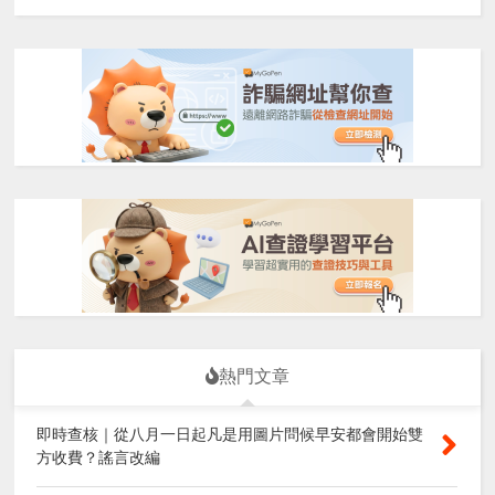
熱門文章
即時查核｜從八月一日起凡是用圖片問候早安都會開始雙
方收費？謠言改編