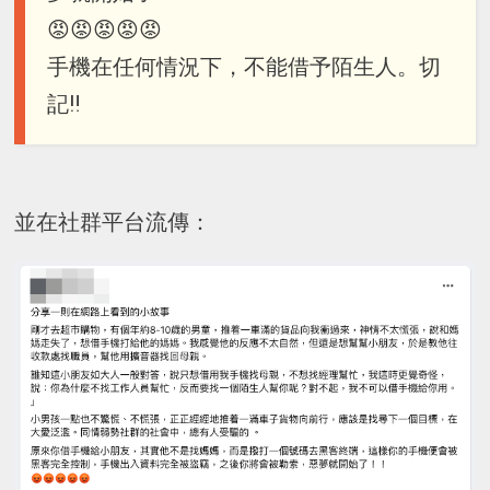
😡😡😡😡😡
手機在任何情況下，不能借予陌生人。切
記‼️
並在社群平台流傳：