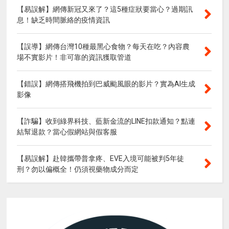
【易誤解】網傳新冠又來了？這5種症狀要當心？過期訊
息！缺乏時間脈絡的疫情資訊
【誤導】網傳台灣10種最黑心食物？每天在吃？內容農
場不實影片！非可靠的資訊獲取管道
【錯誤】網傳搭飛機拍到巴威颱風眼的影片？實為AI生成
影像
【詐騙】收到綠界科技、藍新金流的LINE扣款通知？點連
結幫退款？當心假網站與假客服
【易誤解】赴韓攜帶普拿疼、EVE入境可能被判5年徒
刑？勿以偏概全！仍須視藥物成分而定