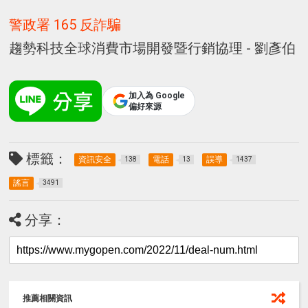
警政署 165 反詐騙
趨勢科技全球消費市場開發暨行銷協理 - 劉彥伯
加入為 Google
偏好來源
標籤：
資訊安全
電話
誤導
138
13
1437
謠言
3491
分享：
推薦相關資訊