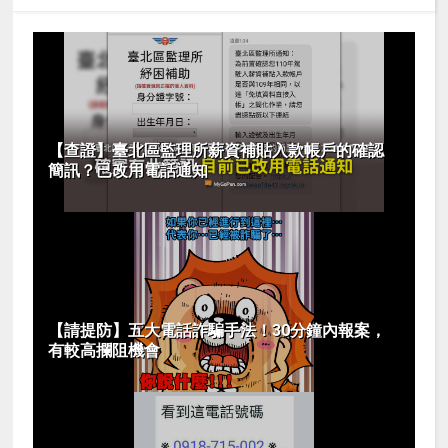
【查證】臺北區監理所薪資補貼入款帳戶的確認
簡訊？已改用電話通知
【請提防】五大電話詐騙手法！30分鐘內報案，
有較高攔阻機會