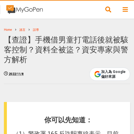
Home
謠言
誤導
【查證】手機借男童打電話後就被駭
客控制？資料全被盜？資安專家與警
方解析
加入為 Google
2022/11/8
偏好來源
你可以先知道：
（1）警政署 165 反詐騙專線表示，目前