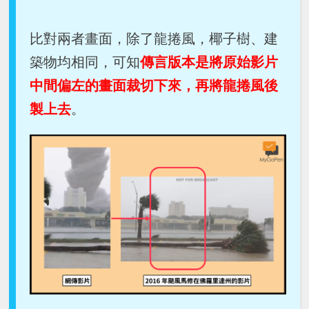
比對兩者畫面，除了龍捲風，椰子樹、建
築物均相同，可知
傳言版本是將原始影片
中間偏左的畫面裁切下來，再將龍捲風後
製上去
。