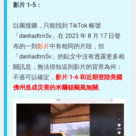
影片 1-5：
以圖搜圖，只能找到 TikTok 帳號
「danhadtrn5v」在 2023 年 8 月 17 日發
布的一則
影片
中有相同的片段，但
「danhadtrn5v」的貼文中沒有透露更多相
關訊息，無法得知這則影片的背景為何；
不過可以確定，
影片 1-6 和近期登陸美國
佛州造成災害的米爾頓颶風無關
。