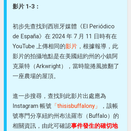
影片 1-3：
初步先查找到西班牙媒體《El Periódico
de España》在 2024 年 7 月 11 日時有在
YouTube 上傳相同的
影片
，根據報導，此
影片的拍攝地點是在美國紐約州的小鎮阿
克萊特（Arkwright），當時龍捲風掀翻了
一座農場的屋頂。
進一步搜尋，查找到此影片出處應為
Instagram 帳號
「thisisbuffalony」
，該帳
號專門分享紐約州布法羅市（Buffalo）的
相關資訊，由此可確認
事件發生的確切地