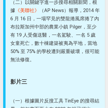
（二）以關鍵字進一步搜尋相關新聞，根
據
《美聯社》
（AP News）報導，2014 年
6 月 16 日，一場罕見的雙龍捲風席捲了內
布拉斯加州中部的農業小鎮 Pilger，至少
有 19 人受傷送醫，一名駕駛、一名 5 歲
女童死亡，數十棟建築被夷為平地，當地
50% 至 75% 的學校遭到嚴重破壞，很可能
無法修復。
影片三
（一）根據圖片反搜工具 TinEye 的搜尋結