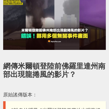
網傳米爾頓登陸前佛羅里達州南
部出現龍捲風的影片？
原始謠傳版本：