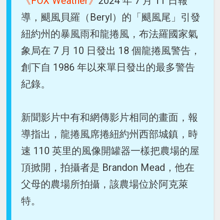
《FOX Weather》
2024 年 7 月 11 日報
導，颶風貝羅（Beryl）的「颶風尾」引發
紐約州的暴風雨和龍捲風，布法羅國家氣
象局在 7 月 10 日發出 18 個龍捲風警告，
創下自 1986 年以來單日發出的最多警告
紀錄。
新聞影片中有和網傳影片相同的畫面，報
導指出，龍捲風席捲紐約州西部城鎮，時
速 110 英里的風像開罐器一樣把農場的屋
頂掀開，拍攝者是 Brandon Mead，他在
父母的農場所拍攝，該農場位於阿克萊
特。