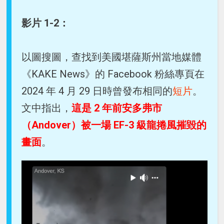
影片 1-2：
以圖搜圖，查找到美國堪薩斯州當地媒體
《KAKE News》的 Facebook 粉絲專頁在
2024 年 4 月 29 日時曾發布相同的
短片
。
文中指出，
這是 2 年前安多弗市
（Andover）被一場 EF-3 級龍捲風摧毀的
畫面
。