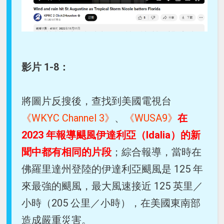
影片 1-8：
將圖片反搜後，查找到美國電視台
《WKYC Channel 3》
、
《WUSA9》
在
2023 年報導颶風伊達利亞（Idalia）的新
聞中都有相同的片段
；綜合報導，當時在
佛羅里達州登陸的伊達利亞颶風是 125 年
來最強的颶風，最大風速接近 125 英里／
小時（205 公里／小時），在美國東南部
造成嚴重災害。