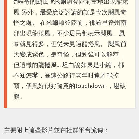
#離奇的颶風 #米爾頓登陸前當地出現龍捲
風 另外，最受廣泛討論的就是今次颶風奇
怪之處。 在米爾頓登陸前，佛羅里達州南
部出現龍捲風，不少居民都表示颶風、風
暴就見得多，但從未見過龍捲風。 颶風前
天變成紫色，是奇怪，但勉強可以解釋，
但這樣的龍捲風… 坦白說如果是小編，都
不知怎辦，高速公路行老年咁遠才能掉
頭，個風好似好隨意的touchdown ，嚇破
膽。
主要附上這些影片並在社群平台流傳：