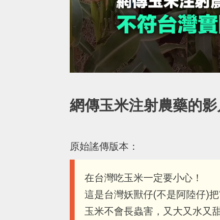
網傳玉米注射農藥的影
原始謠傳版本：
在台灣吃玉米一定要小心！
這是台灣妖獸仔(不是阿陸仔)
玉米不會長蟲害，又大又水又甜...