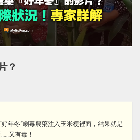
片？
把“好年冬”劇毒農藥注入玉米梗裡面，結果就是
...又有毒！