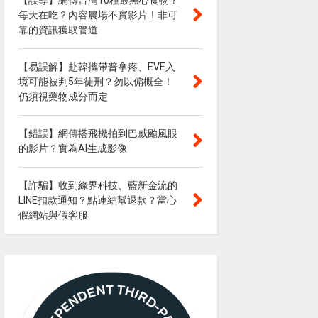
【誤導】網傳台灣10種最黑心食物？
每天在吃？內容農場不實影片！非可
靠的資訊獲取管道
【易誤解】赴韓攜帶普拿疼、EVE入
境可能被判5年徒刑？勿以偏概全！
仍須視藥物成分而定
【錯誤】網傳搭飛機拍到巴威颱風眼
的影片？實為AI生成影像
【詐騙】收到綠界科技、藍新金流的
LINE扣款通知？點連結幫退款？當心
假網站與假客服