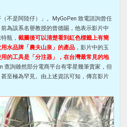
不是阿陸仔）」。MyGoPen 致電諮詢曾任
目前為該系名譽教授的曾德賜，他表示影片中
保特瓶，
截圖後可以清楚看到紅色標籤上有簡
飲用水品牌「農夫山泉」的產品
，影片中的玉
使用的工具是「分注器」，在台灣最常見的地
Pen 查詢雖然部分電商平台有零星幾筆賣家，但
、甚至極為罕見。由上述資訊可知，傳言影片