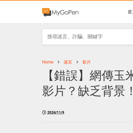
首
Home
謠言
影片
【錯誤】網傳玉
影片？缺乏背景
2024/11/9