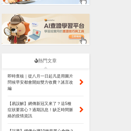
熱門文章
即時查核｜從八月一日起凡是用圖片
問候早安都會開始雙方收費？謠言改
編
【易誤解】網傳新冠又來了？這5種
症狀要當心？過期訊息！缺乏時間脈
絡的疫情資訊