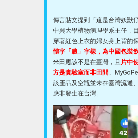
傳言貼文提到「這是台灣妖獸仔（
中興大學植物病理學系主任，
穿著紅色上衣的婦女身上背的
體字「農」字樣，為中國包裝
米田應該不是在臺灣，且
片中
方是實驗室而非田間
。MyGo
該產品及空瓶並未在臺灣流通
應非發生在台灣。