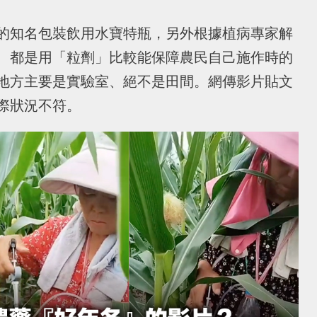
的知名包裝飲用水寶特瓶，另外根據植病專家解
、都是用「粒劑」比較能保障農民自己施作時的
地方主要是實驗室、絕不是田間。網傳影片貼文
際狀況不符。