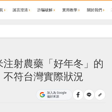
頁
謠言澄清
詐騙破解
實用教學
關於我們
米注射農藥「好年冬」的
！不符台灣實際狀況
加入為 Google
偏好來源