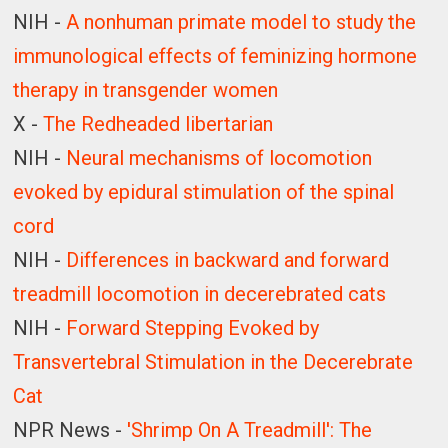
NIH -
A nonhuman primate model to study the
immunological effects of feminizing hormone
therapy in transgender women
X -
The Redheaded libertarian
NIH -
Neural mechanisms of locomotion
evoked by epidural stimulation of the spinal
cord
NIH -
Differences in backward and forward
treadmill locomotion in decerebrated cats
NIH -
Forward Stepping Evoked by
Transvertebral Stimulation in the Decerebrate
Cat
NPR News -
'Shrimp On A Treadmill': The