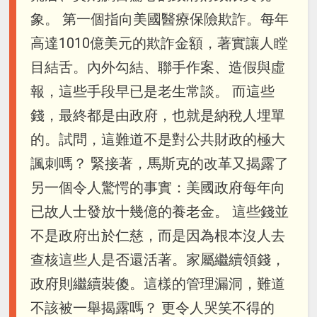
象。 第一個指向美國醫療保險欺詐。每年
高達1010億美元的欺詐金額，著實讓人瞠
目結舌。內外勾結、聯手作案、造假與虛
報，這些手段早已是老生常談。 而這些
錢，最終都是由政府，也就是納稅人埋單
的。試問，這難道不是對公共財政的極大
諷刺嗎？ 緊接著，馬斯克的改革又揭露了
另一個令人驚愕的事實：美國政府每年向
已故人士發放十幾億的養老金。 這些錢並
不是政府出於仁慈，而是因為根本沒人去
查核這些人是否還活著。家屬繼續領錢，
政府則繼續裝傻。這樣的管理漏洞，難道
不該被一舉揭露嗎？ 更令人哭笑不得的