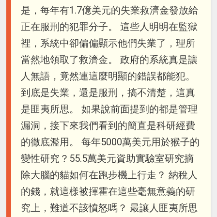
是，每年有1.7億美元的失業救濟金發放給
正在服刑的犯罪分子。 這些人明明在監獄
裡，系統中卻偏偏顯示他們失業了，理所
當然地領取了救濟金。 政府的系統真是讓
人無語，竟然連這麼明顯的錯誤都能犯。
到底是失業，還是服刑，搞不清楚，這真
是匪夷所思。 如果說前面提到的都是管理
漏洞，接下來我們看到的簡直是科研經費
的徹底濫用。 每年5000萬美元用於猴子的
變性研究？55.5萬美元資助實驗室研究摘
除大腦的貓如何在跑步機上行走？ 納稅人
的錢，就這樣被揮霍在這些毫無意義的研
究上，難道不該憤怒嗎？ 最讓人匪夷所思