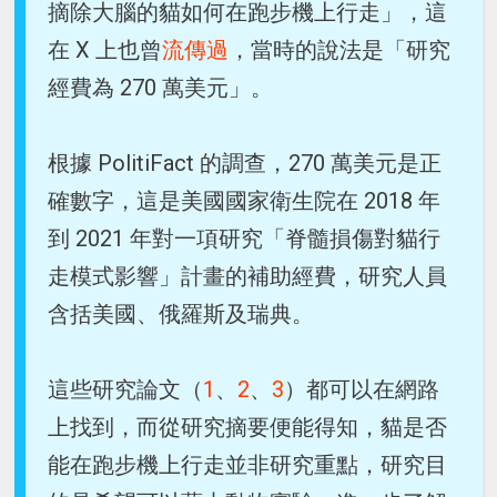
摘除大腦的貓如何在跑步機上行走」，這
在 X 上也曾
流傳過
，當時的說法是「研究
經費為 270 萬美元」。
根據 PolitiFact 的調查，270 萬美元是正
確數字，這是美國國家衛生院在 2018 年
到 2021 年對一項研究「脊髓損傷對貓行
走模式影響」計畫的補助經費，研究人員
含括美國、俄羅斯及瑞典。
這些研究論文（
1
、
2
、
3
）都可以在網路
上找到，而從研究摘要便能得知，貓是否
能在跑步機上行走並非研究重點，研究目