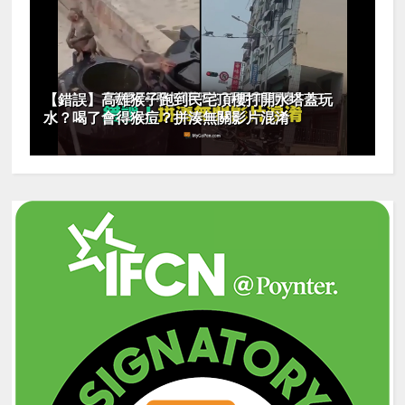
【錯誤】高雄猴子跑到民宅頂樓打開水塔蓋玩
水？喝了會得猴痘？拼湊無關影片混淆