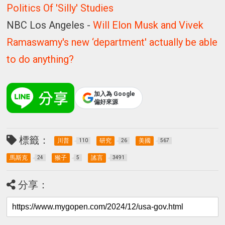
Politics Of 'Silly' Studies
NBC Los Angeles -
Will Elon Musk and Vivek
Ramaswamy's new ‘department' actually be able
to do anything?
加入為 Google
偏好來源
標籤：
川普
研究
美國
110
26
567
馬斯克
猴子
謠言
24
5
3491
分享：