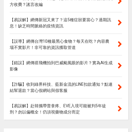
方收費？謠言改編
【易誤解】網傳新冠又來了？這5種症狀要當心？過期訊
息！缺乏時間脈絡的疫情資訊
【誤導】網傳台灣10種最黑心食物？每天在吃？內容農
場不實影片！非可靠的資訊獲取管道
【錯誤】網傳搭飛機拍到巴威颱風眼的影片？實為AI生成
影像
【詐騙】收到綠界科技、藍新金流的LINE扣款通知？點連
結幫退款？當心假網站與假客服
【易誤解】赴韓攜帶普拿疼、EVE入境可能被判5年徒
刑？勿以偏概全！仍須視藥物成分而定