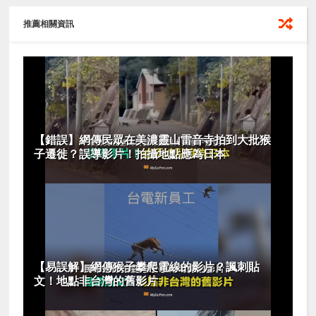
推薦相關資訊
【錯誤】網傳民眾在美濃靈山雷音寺拍到大批猴
子遷徙？誤導影片！拍攝地點應為日本
【易誤解】網傳猴子攀爬電線的影片？諷刺貼
文！地點非台灣的舊影片