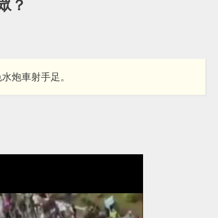
眾？
色水炮車射手足。