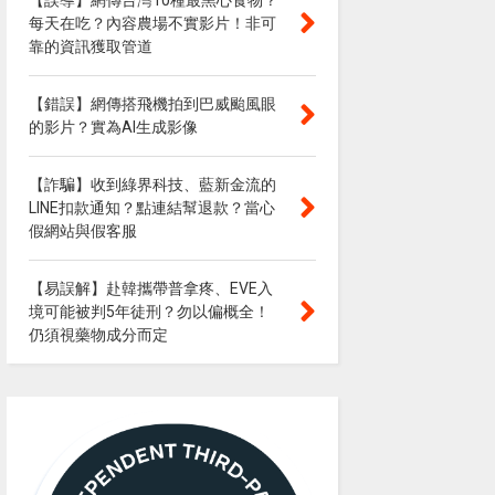
【誤導】網傳台灣10種最黑心食物？
每天在吃？內容農場不實影片！非可
靠的資訊獲取管道
【錯誤】網傳搭飛機拍到巴威颱風眼
的影片？實為AI生成影像
【詐騙】收到綠界科技、藍新金流的
LINE扣款通知？點連結幫退款？當心
假網站與假客服
【易誤解】赴韓攜帶普拿疼、EVE入
境可能被判5年徒刑？勿以偏概全！
仍須視藥物成分而定