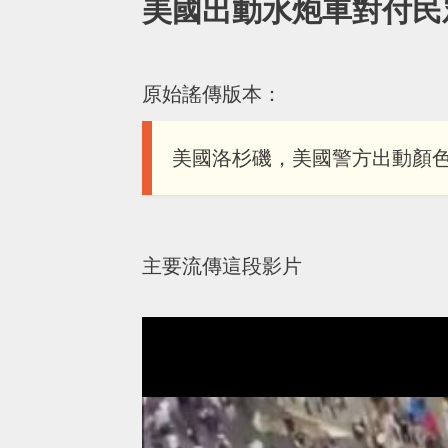
美國出動水炮車對付民
原始謠傳版本：
美國洛杉磯，美國警方出動顏
主要流傳這段影片