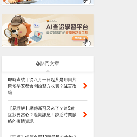
熱門文章
即時查核｜從八月一日起凡是用圖片
問候早安都會開始雙方收費？謠言改
編
【易誤解】網傳新冠又來了？這5種
症狀要當心？過期訊息！缺乏時間脈
絡的疫情資訊