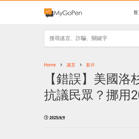
首
Home
謠言
影片
【錯誤】美國洛
抗議民眾？挪用2
2025/6/9