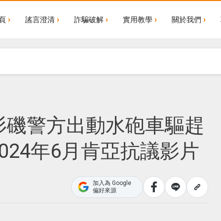
頁
謠言澄清
詐騙破解
實用教學
關於我們
杉磯警方出動水砲車驅趕
024年6月肯亞抗議影片
加入為 Google
偏好來源