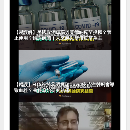
【易誤解】美國取消輝瑞與莫德納疫苗授權？禁
止使用？錯誤解讀！未來將以雙價疫苗為主
【錯誤】FDA終於承認輝瑞Covid疫苗注射劑會導
致血栓？曲解原始研究結果