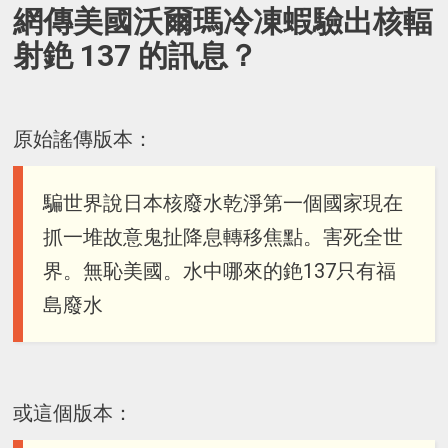
網傳美國沃爾瑪冷凍蝦驗出核輻
射銫 137 的訊息？
原始謠傳版本：
騙世界說日本核廢水乾淨第一個國家現在
抓一堆故意鬼扯降息轉移焦點。害死全世
界。無恥美國。水中哪來的銫137只有福
島廢水
或這個版本：