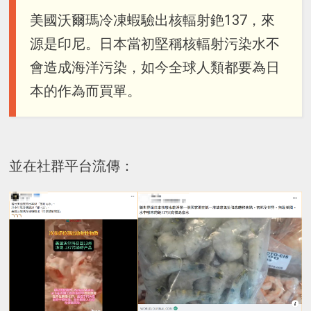
美國沃爾瑪冷凍蝦驗出核輻射銫137，來
源是印尼。日本當初堅稱核輻射污染水不
會造成海洋污染，如今全球人類都要為日
本的作為而買單。
並在社群平台流傳：