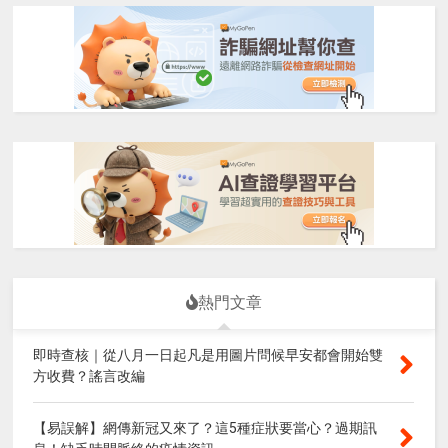
熱門文章
即時查核｜從八月一日起凡是用圖片問候早安都會開始雙
方收費？謠言改編
【易誤解】網傳新冠又來了？這5種症狀要當心？過期訊