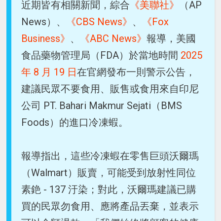
近期皆有相關新聞，綜合
《美聯社》
（AP
News）、
《CBS News》
、
《Fox
Business》
、
《ABC News》
報導，美國
食品藥物管理局（FDA）於當地時間
2025
年 8 月 19 日
在官網發布一則警示公告，
建議民眾不要食用、販售或食用來自印尼
公司 PT. Bahari Makmur Sejati（BMS
Foods）的進口冷凍蝦。
報導指出，這些冷凍蝦在零售巨頭沃爾瑪
（Walmart）販賣，可能受到放射性同位
素銫 - 137 汙染；對此，沃爾瑪建議已購
買的民眾勿食用、應將產品丟棄，並表示