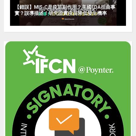
【錯誤】MIS-C是疫苗副作用？美國FDA扭曲事
實？誤導描述！研究證實疫苗降低發生機率