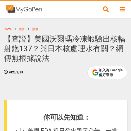
Home
謠言
誤導
【查證】美國沃爾瑪冷凍蝦驗出核輻
射銫137？與日本核處理水有關？網
傳無根據說法
加入為 Google
2025/8/28
偏好來源
你可以先知道：
（1）美國 FDA 近日發出警示公告，一批