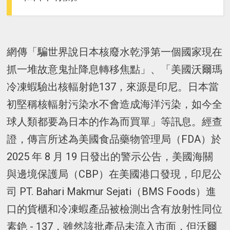
網傳「騙世界說日本核廢水乾淨第一個國家現在
抓一堆故意鬼扯降息轉移焦點」、「美國沃爾瑪
冷凍蝦驗出核輻射銫137，來源是印尼。日本當
初堅稱核輻射污染水不會造成海洋污染，如今全
球人類都要為日本的作為而買單」等訊息。經查
證，傳言所述為美國食品藥物管理局（FDA）於
2025 年 8 月 19 日發出的警示公告，美國海關
與邊境保護局（CBP）在美國港口發現，印尼公
司 PT. Bahari Makmur Sejati（BMS Foods）進
口的貨櫃和冷凍蝦產品被檢測出含有放射性同位
素銫 - 137，雖然該批產品未流入市面，但沃爾