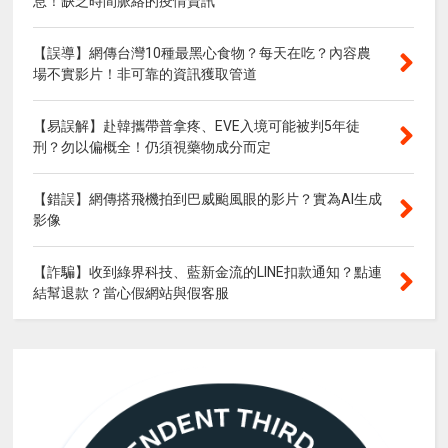
息！缺乏時間脈絡的疫情資訊
【誤導】網傳台灣10種最黑心食物？每天在吃？內容農
場不實影片！非可靠的資訊獲取管道
【易誤解】赴韓攜帶普拿疼、EVE入境可能被判5年徒
刑？勿以偏概全！仍須視藥物成分而定
【錯誤】網傳搭飛機拍到巴威颱風眼的影片？實為AI生成
影像
【詐騙】收到綠界科技、藍新金流的LINE扣款通知？點連
結幫退款？當心假網站與假客服