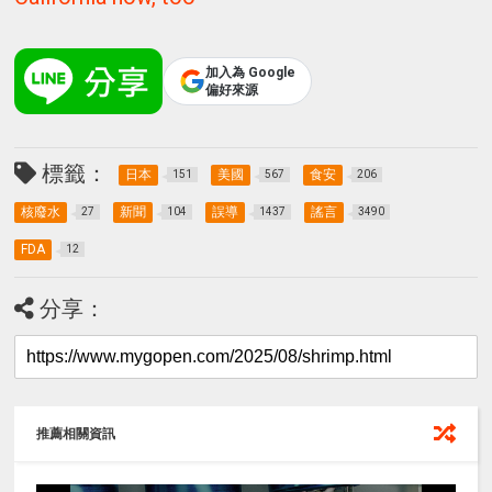
加入為 Google
偏好來源
標籤：
日本
美國
食安
151
567
206
核廢水
新聞
誤導
謠言
27
104
1437
3490
FDA
12
分享：
推薦相關資訊